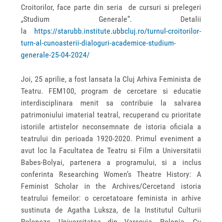
Croitorilor, face parte din seria de cursuri si prelegeri
„Studium Generale”. Detalii
la
https://starubb.institute.ubbcluj.ro/turnul-croitorilor-
turn-al-cunoasterii-dialoguri-academice-studium-
generale-25-04-2024/
Joi, 25 aprilie, a fost lansata la Cluj Arhiva Feminista de
Teatru. FEM100, program de cercetare si educatie
interdisciplinara menit sa contribuie la salvarea
patrimoniului imaterial teatral, recuperand cu prioritate
istoriile artistelor neconsemnate de istoria oficiala a
teatrului din perioada 1920-2020. Primul eveniment a
avut loc la Facultatea de Teatru si Film a Universitatii
Babes-Bolyai, partenera a programului, si a inclus
conferinta Researching Women’s Theatre History: A
Feminist Scholar in the Archives/Cercetand istoria
teatrului femeilor: o cercetatoare feminista in arhive
sustinuta de Agatha Luksza, de la Institutul Culturii
Poloneze, Universitatea din Varsovia, Polonia. Cu