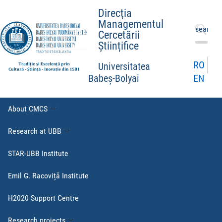
Direcția
Managementul
Search
Cercetării
for:
Științifice
RO
Universitatea
EN
Babeș-Bolyai
About CMCS
Research at UBB
STAR-UBB Institute
Emil G. Racoviță Institute
H2020 Support Centre
Research projects