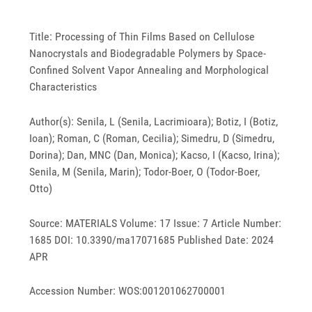
Title: Processing of Thin Films Based on Cellulose
Nanocrystals and Biodegradable Polymers by Space-
Confined Solvent Vapor Annealing and Morphological
Characteristics
Author(s): Senila, L (Senila, Lacrimioara); Botiz, I (Botiz,
Ioan); Roman, C (Roman, Cecilia); Simedru, D (Simedru,
Dorina); Dan, MNC (Dan, Monica); Kacso, I (Kacso, Irina);
Senila, M (Senila, Marin); Todor-Boer, O (Todor-Boer,
Otto)
Source: MATERIALS Volume: 17 Issue: 7 Article Number:
1685 DOI: 10.3390/ma17071685 Published Date: 2024
APR
Accession Number: WOS:001201062700001