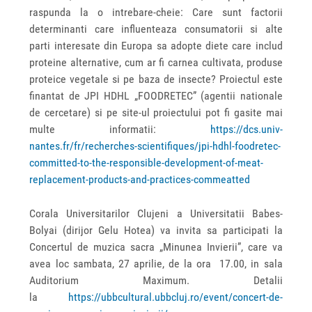
raspunda la o intrebare-cheie: Care sunt factorii
determinanti care influenteaza consumatorii si alte
parti interesate din Europa sa adopte diete care includ
proteine alternative, cum ar fi carnea cultivata, produse
proteice vegetale si pe baza de insecte? Proiectul este
finantat de JPI HDHL „FOODRETEC” (agentii nationale
de cercetare) si pe site-ul proiectului pot fi gasite mai
multe informatii:
https://dcs.univ-
nantes.fr/fr/recherches-scientifiques/jpi-hdhl-foodretec-
committed-to-the-responsible-development-of-meat-
replacement-products-and-practices-commeatted
Corala Universitarilor Clujeni a Universitatii Babes-
Bolyai (dirijor Gelu Hotea) va invita sa participati la
Concertul de muzica sacra „Minunea Invierii”, care va
avea loc sambata, 27 aprilie, de la ora 17.00, in sala
Auditorium Maximum. Detalii
la
https://ubbcultural.ubbcluj.ro/event/concert-de-