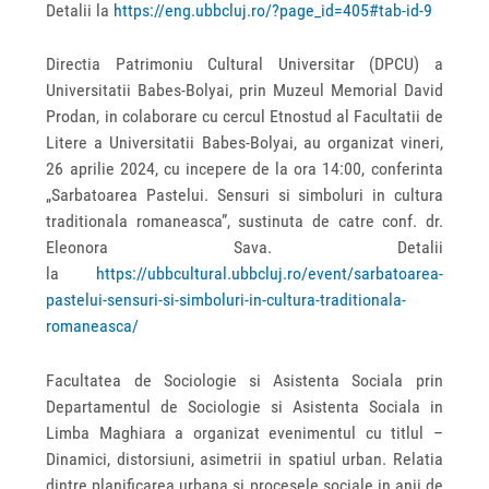
Detalii la
https://eng.ubbcluj.ro/?page_id=405#tab-id-9
Directia Patrimoniu Cultural Universitar (DPCU) a
Universitatii Babes-Bolyai, prin Muzeul Memorial David
Prodan, in colaborare cu cercul Etnostud al Facultatii de
Litere a Universitatii Babes-Bolyai, au organizat vineri,
26 aprilie 2024, cu incepere de la ora 14:00, conferinta
„Sarbatoarea Pastelui. Sensuri si simboluri in cultura
traditionala romaneasca”, sustinuta de catre conf. dr.
Eleonora Sava. Detalii
la
https://ubbcultural.ubbcluj.ro/event/sarbatoarea-
pastelui-sensuri-si-simboluri-in-cultura-traditionala-
romaneasca/
Facultatea de Sociologie si Asistenta Sociala prin
Departamentul de Sociologie si Asistenta Sociala in
Limba Maghiara a organizat evenimentul cu titlul –
Dinamici, distorsiuni, asimetrii in spatiul urban. Relatia
dintre planificarea urbana si procesele sociale in anii de