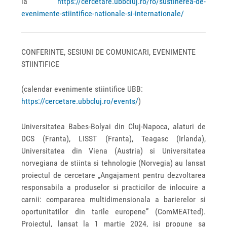
la
https://cercetare.ubbcluj.ro/ro/sustinerea-de-
evenimente-stiintifice-nationale-si-internationale/
CONFERINTE, SESIUNI DE COMUNICARI, EVENIMENTE
STIINTIFICE
(calendar evenimente stiintifice UBB:
https://cercetare.ubbcluj.ro/events/
)
Universitatea Babes-Bolyai din Cluj-Napoca, alaturi de
DCS (Franta), LISST (Franta), Teagasc (Irlanda),
Universitatea din Viena (Austria) si Universitatea
norvegiana de stiinta si tehnologie (Norvegia) au lansat
proiectul de cercetare „Angajament pentru dezvoltarea
responsabila a produselor si practicilor de inlocuire a
carnii: compararea multidimensionala a barierelor si
oportunitatilor din tarile europene” (ComMEATted).
Proiectul, lansat la 1 martie 2024, isi propune sa