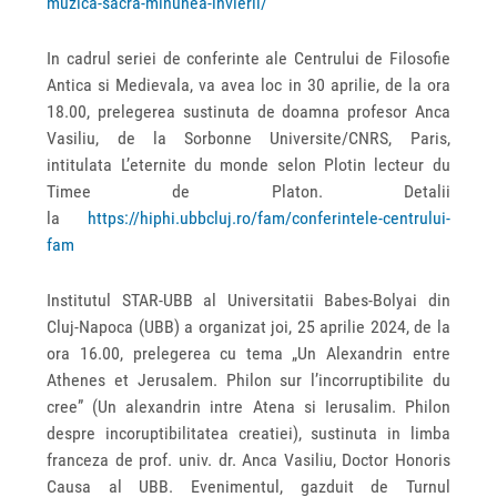
muzica-sacra-minunea-invierii/
In cadrul seriei de conferinte ale Centrului de Filosofie
Antica si Medievala, va avea loc in 30 aprilie, de la ora
18.00, prelegerea sustinuta de doamna profesor Anca
Vasiliu, de la Sorbonne Universite/CNRS, Paris,
intitulata L’eternite du monde selon Plotin lecteur du
Timee de Platon. Detalii
la
https://hiphi.ubbcluj.ro/fam/conferintele-centrului-
fam
Institutul STAR-UBB al Universitatii Babes-Bolyai din
Cluj-Napoca (UBB) a organizat joi, 25 aprilie 2024, de la
ora 16.00, prelegerea cu tema „Un Alexandrin entre
Athenes et Jerusalem. Philon sur l’incorruptibilite du
cree” (Un alexandrin intre Atena si Ierusalim. Philon
despre incoruptibilitatea creatiei), sustinuta in limba
franceza de prof. univ. dr. Anca Vasiliu, Doctor Honoris
Causa al UBB. Evenimentul, gazduit de Turnul