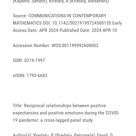
(Kajanto, Sandor); Kristaly, A (Kristaly, Alexandru)
Source: COMMUNICATIONS IN CONTEMPORARY
MATHEMATICS DOI: 10.1142/S0219199724500135 Early
Access Date: APR 2024 Published Date: 2024 APR 10
Accession Number: WOS:001199992600002
ISSN: 0219-1997
eISSN: 1793-6683
Title: Reciprocal relationships between positive
expectancies and positive emotions during the COVID-
19 pandemic: a cross-lagged panel study
Author(s): Predatu, P (Predatu, Petronela); David, D