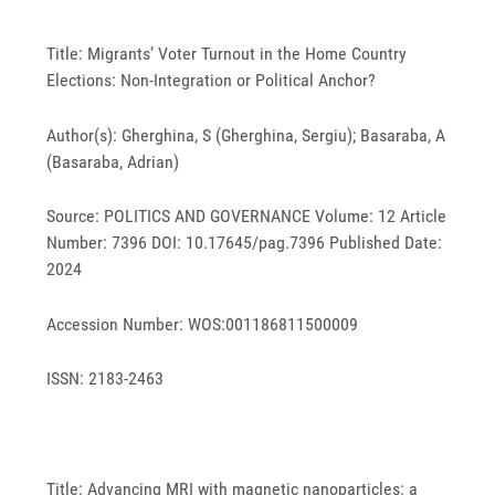
Title: Migrants’ Voter Turnout in the Home Country
Elections: Non-Integration or Political Anchor?
Author(s): Gherghina, S (Gherghina, Sergiu); Basaraba, A
(Basaraba, Adrian)
Source: POLITICS AND GOVERNANCE Volume: 12 Article
Number: 7396 DOI: 10.17645/pag.7396 Published Date:
2024
Accession Number: WOS:001186811500009
ISSN: 2183-2463
Title: Advancing MRI with magnetic nanoparticles: a