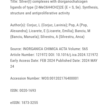
Title: Silver(I) complexes with diorganochalcogen
ligands of type (2-MeC6H4CH2)2E (E = S, Se). Synthesis,
structure and antiproliferative activity
Author(s): Corjuc, L (Corjuc, Lavinia); Pop, A (Pop,
Alexandra); Licarete, E (Licarete, Emilia); Banciu, M
(Banciu, Manuela); Silvestru, A (Silvestru, Anca)
Source: INORGANICA CHIMICA ACTA Volume: 565
Article Number: 121972 DOI: 10.1016/j.ica.2024.121972
Early Access Date: FEB 2024 Published Date: 2024 MAY
24
Accession Number: WOS:001202176400001
ISSN: 0020-1693
eISSN: 1873-3255