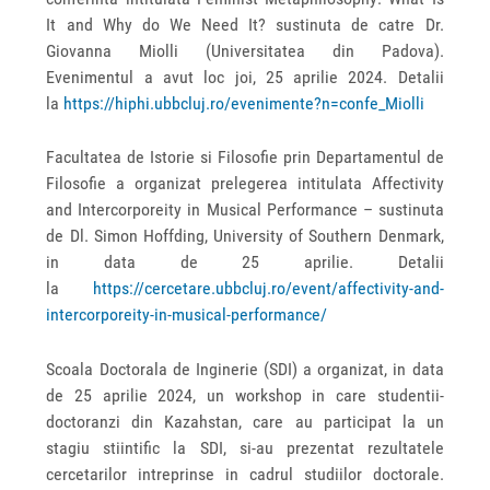
It and Why do We Need It? sustinuta de catre Dr.
Giovanna Miolli (Universitatea din Padova).
Evenimentul a avut loc joi, 25 aprilie 2024. Detalii
la
https://hiphi.ubbcluj.ro/evenimente?n=confe_Miolli
Facultatea de Istorie si Filosofie prin Departamentul de
Filosofie a organizat prelegerea intitulata Affectivity
and Intercorporeity in Musical Performance – sustinuta
de Dl. Simon Hoffding, University of Southern Denmark,
in data de 25 aprilie. Detalii
la
https://cercetare.ubbcluj.ro/event/affectivity-and-
intercorporeity-in-musical-performance/
Scoala Doctorala de Inginerie (SDI) a organizat, in data
de 25 aprilie 2024, un workshop in care studentii-
doctoranzi din Kazahstan, care au participat la un
stagiu stiintific la SDI, si-au prezentat rezultatele
cercetarilor intreprinse in cadrul studiilor doctorale.