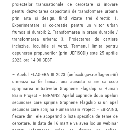
proiectelor transnationale de cercetare si inovare
pentru dezvoltarea capacitatii de transformare urbana
prin arta si design, fiind vizate trei directii: 1.
Experimentare si co-creatie pentru un viitor urban
frumos si durabil; 2. Transformarea in orase durabile /
transformarea urbana; 3. Proiectarea de cartiere
incluzive, locuibile si verzi. Termenul limita pentru
depunerea propunerilor (prin UEFISCDI) este 25 aprilie
2023, ora 14:00 CEST.
– Apelul FLAG-ERA III 2023 (uefiscdi.gov.ro/flag-era-iii)
urmeaza sa fie lansat luna aceasta si are ca scop
sprijiniarea initiativelor Graphene Flagship si Human
Brain Project – EBRAINS. Apelul cuprinde doua apeluri
secundare care sprijina Graphene Flagship si un apel
secundar care sprijina Human Brain Project – EBRAINS,
fiecare din ele acoperind o lista specifica de teme de
cercetare. In data de 16 martie va avea loc un webinar