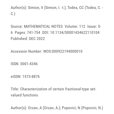
Author(s): Simion, II (Simion, I. -I.); Todea, CC (Todea, C. -
C.)
Source: MATHEMATICAL NOTES Volume: 112 Issue: 5-
6 Pages: 741-754 DOI: 10.1134/S0001434622110104
Published: DEC 2022
Accession Number: WOS:000922194000010
ISSN: 0001-4346
eISSN: 1573-8876
Title: Characterization of certain fractional-type set-
valued functions
Author(s): Orzan, A (Orzan, A.); Popovici, N (Popovici, N.)