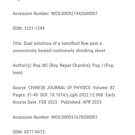
Accession Number: WOS:000921942600007
ISSN: 1221-1249
Title: Dual solutions of a nanofluid flow past a
convectively heated nonlinearly shrinking sheet
Author(s): Roy, NC (Roy, Nepal Chandra); Pop, I (Pop,
Ioan)
Source: CHINESE JOURNAL OF PHYSICS Volume: 82
Pages: 31-40 DOI: 10.1016/j.cjph.2022.12.008 Early
Access Date: FEB 2023 Published: APR 2023
Accession Number: WOS:000931678300001
ISSN: 0577-9073