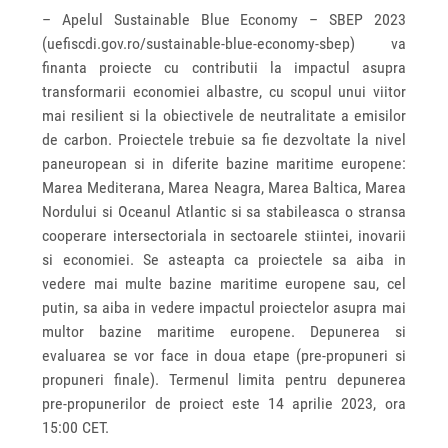
– Apelul Sustainable Blue Economy – SBEP 2023
(uefiscdi.gov.ro/sustainable-blue-economy-sbep) va
finanta proiecte cu contributii la impactul asupra
transformarii economiei albastre, cu scopul unui viitor
mai resilient si la obiectivele de neutralitate a emisilor
de carbon. Proiectele trebuie sa fie dezvoltate la nivel
paneuropean si in diferite bazine maritime europene:
Marea Mediterana, Marea Neagra, Marea Baltica, Marea
Nordului si Oceanul Atlantic si sa stabileasca o stransa
cooperare intersectoriala in sectoarele stiintei, inovarii
si economiei. Se asteapta ca proiectele sa aiba in
vedere mai multe bazine maritime europene sau, cel
putin, sa aiba in vedere impactul proiectelor asupra mai
multor bazine maritime europene. Depunerea si
evaluarea se vor face in doua etape (pre-propuneri si
propuneri finale). Termenul limita pentru depunerea
pre-propunerilor de proiect este 14 aprilie 2023, ora
15:00 CET.