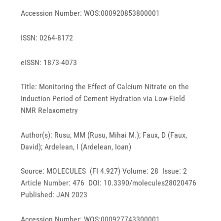
Accession Number: WOS:000920853800001
ISSN: 0264-8172
eISSN: 1873-4073
Title: Monitoring the Effect of Calcium Nitrate on the
Induction Period of Cement Hydration via Low-Field
NMR Relaxometry
Author(s): Rusu, MM (Rusu, Mihai M.); Faux, D (Faux,
David); Ardelean, I (Ardelean, Ioan)
Source: MOLECULES (FI 4.927) Volume: 28 Issue: 2
Article Number: 476 DOI: 10.3390/molecules28020476
Published: JAN 2023
Accession Number: WOS:000927743300001