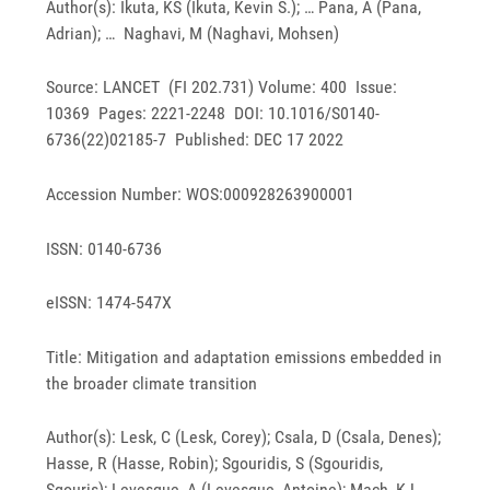
Author(s): Ikuta, KS (Ikuta, Kevin S.); … Pana, A (Pana,
Adrian); … Naghavi, M (Naghavi, Mohsen)
Source: LANCET (FI 202.731) Volume: 400 Issue:
10369 Pages: 2221-2248 DOI: 10.1016/S0140-
6736(22)02185-7 Published: DEC 17 2022
Accession Number: WOS:000928263900001
ISSN: 0140-6736
eISSN: 1474-547X
Title: Mitigation and adaptation emissions embedded in
the broader climate transition
Author(s): Lesk, C (Lesk, Corey); Csala, D (Csala, Denes);
Hasse, R (Hasse, Robin); Sgouridis, S (Sgouridis,
Sgouris); Levesque, A (Levesque, Antoine); Mach, KJ