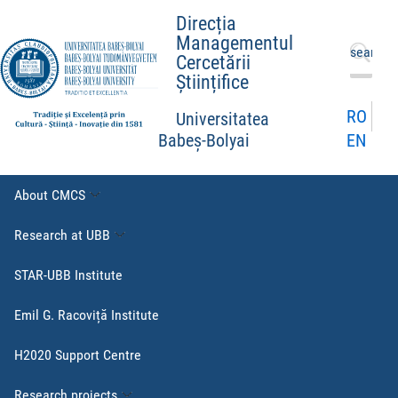
Direcția
Managementul
Search
Cercetării
for:
Științifice
RO
Universitatea
EN
Babeș-Bolyai
About CMCS
Research at UBB
STAR-UBB Institute
Emil G. Racoviță Institute
H2020 Support Centre
Research projects