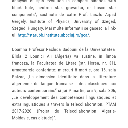
analysis of spin evolution in compact binaries with
black hole, neutron star, gravastar, or boson star
components”, sustinuta de catre Prof. Laszlo Arpad
Gergely, Institute of Physics, University of Szeged,
Szeged, Hungary. Mai multe informatii se gasesc la link-
ul:
http://starubb.institute.ubbcluj.ro/gca/
.
Doamna Profesor Rachida Sadouni de la Universitatea
Blida 2 Lounici Ali (Algeria) va sustine, in limba
franceza, la Facultatea de Litere (str. Horea, nr. 31),
urmatoarele conferinte: miercuri 8 martie, ora 16, sala
Balzac, „La dimension identitaire dans la litterature
algerienne de langue francaise : des classiques aux
auteurs contemporains” si joi 9 martie, ora 9, sala 306,
„Le developpement des competences linguistiques et
extralinguistiques a travers la telecollaboration. PTAM
2017-2020 (Projet de Telecollaboration Algerie-
Moldavie, cas d’etude)”.