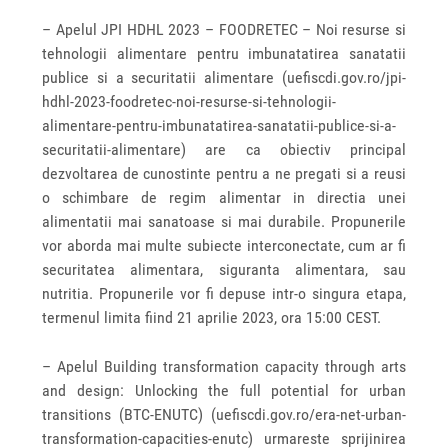
– Apelul JPI HDHL 2023 – FOODRETEC – Noi resurse si
tehnologii alimentare pentru imbunatatirea sanatatii
publice si a securitatii alimentare (uefiscdi.gov.ro/jpi-
hdhl-2023-foodretec-noi-resurse-si-tehnologii-
alimentare-pentru-imbunatatirea-sanatatii-publice-si-a-
securitatii-alimentare) are ca obiectiv principal
dezvoltarea de cunostinte pentru a ne pregati si a reusi
o schimbare de regim alimentar in directia unei
alimentatii mai sanatoase si mai durabile. Propunerile
vor aborda mai multe subiecte interconectate, cum ar fi
securitatea alimentara, siguranta alimentara, sau
nutritia. Propunerile vor fi depuse intr-o singura etapa,
termenul limita fiind 21 aprilie 2023, ora 15:00 CEST.
– Apelul Building transformation capacity through arts
and design: Unlocking the full potential for urban
transitions (BTC-ENUTC) (uefiscdi.gov.ro/era-net-urban-
transformation-capacities-enutc) urmareste sprijinirea