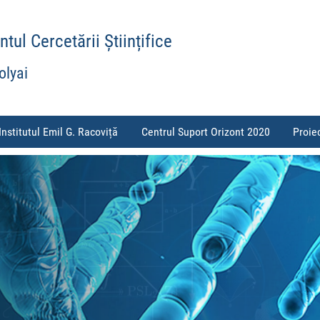
ul Cercetării Științifice
olyai
Institutul Emil G. Racoviță
Centrul Suport Orizont 2020
Proie