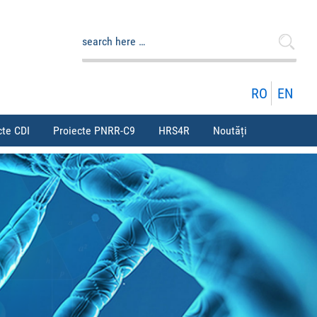
Caută
după:
RO
EN
cte CDI
Proiecte PNRR-C9
HRS4R
Noutăți