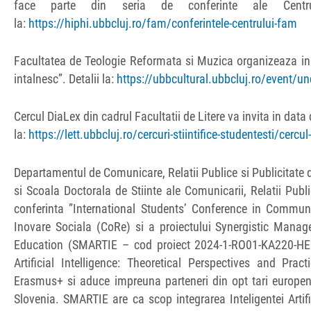
face parte din seria de conferinte ale Centr
la:
https://hiphi.ubbcluj.ro/fam/conferintele-centrului-fam
Facultatea de Teologie Reformata si Muzica organizeaza in
intalnesc”. Detalii la:
https://ubbcultural.ubbcluj.ro/event/un
Cercul DiaLex din cadrul Facultatii de Litere va invita in data 
la:
https://lett.ubbcluj.ro/cercuri-stiintifice-studentesti/cercul
Departamentul de Comunicare, Relatii Publice si Publicitate di
si Scoala Doctorala de Stiinte ale Comunicarii, Relatii Pub
conferinta ”International Students’ Conference in Commun
Inovare Sociala (CoRe) si a proiectului Synergistic Manag
Education (SMARTIE – cod proiect 2024-1-RO01-KA220-HE
Artificial Intelligence: Theoretical Perspectives and Pra
Erasmus+ si aduce impreuna parteneri din opt tari europene
Slovenia. SMARTIE are ca scop integrarea Inteligentei Artif