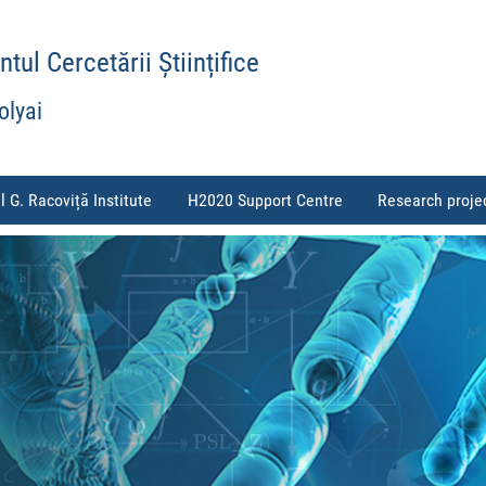
ul Cercetării Științifice
olyai
l G. Racoviță Institute
H2020 Support Centre
Research proje