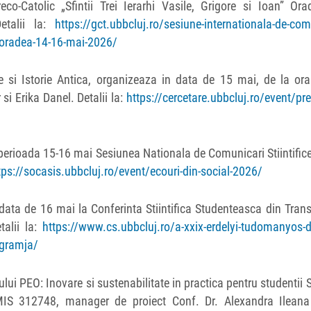
o-Catolic „Sfintii Trei Ierarhi Vasile, Grigore si Ioan” Ora
etalii la:
https://gct.ubbcluj.ro/sesiune-internationala-de-com
a-oradea-14-16-mai-2026/
ie si Istorie Antica, organizeaza in data de 15 mai, de la or
i Erika Danel. Detalii la:
https://cercetare.ubbcluj.ro/event/pre
 perioada 15-16 mai Sesiunea Nationala de Comunicari Stiintific
tps://socasis.ubbcluj.ro/event/ecouri-din-social-2026/
data de 16 mai la Conferinta Stiintifica Studenteasca din Trans
talii la:
https://www.cs.ubbcluj.ro/a-xxix-erdelyi-tudomanyos-d
ogramja/
lui PEO: Inovare si sustenabilitate in practica pentru studentii S
 SMIS 312748, manager de proiect Conf. Dr. Alexandra Ileana