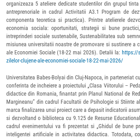
organizeaza 5 ateliere dedicate studentilor din grupul tinta
antreprenoriale in cadrul Activitatii A3.1 Program de dez
componenta teoretica si practica). Printre atelierele dezv
economia sociala: oportunitati, strategii si bune practic
intreprinderi sociale sustenabile, Sustenabilitatea sub semn
misiunea universitatii noastre de promovare si sustinere a co
ale Economiei Sociale (18-22 mai 2026). Detalii la:
https://
zilelor-clujene-ale-economiei-sociale-18-22-mai-2026/
Universitatea Babes-Bolyai din Cluj-Napoca, in parteneriat 
conferinta de incheiere a proiectului „Clasa Viitorului – Pe
didactice din Romania, finantat prin Planul National de Red
Margineanu” din cadrul Facultatii de Psihologie si Stiinte a
marca finalizarea unui proiect care a depasit indicatorii asum
si dezvoltand o biblioteca cu 9.125 de Resurse Educationale
cadrul evenimentului va fi prezentat si „Ghidul de bune pra
inteligentei artificiale in activitatea didactica. Totodata