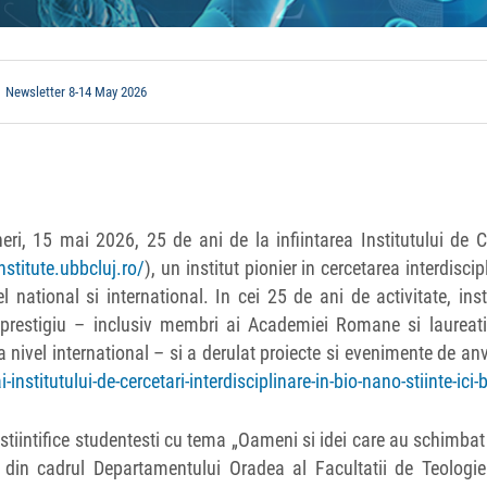
Newsletter 8-14 May 2026
ri, 15 mai 2026, 25 de ani de la infiintarea Institutului de C
institute.ubbcluj.ro/
), un institut pionier in cercetarea interdiscip
 national si international. In cei 25 de ani de activitate, inst
e prestigiu – inclusiv membri ai Academiei Romane si laureat
la nivel international – si a derulat proiecte si evenimente de an
nstitutului-de-cercetari-interdisciplinare-in-bio-nano-stiinte-ici-
tiintifice studentesti cu tema „Oameni si idei care au schimba
din cadrul Departamentului Oradea al Facultatii de Teologie