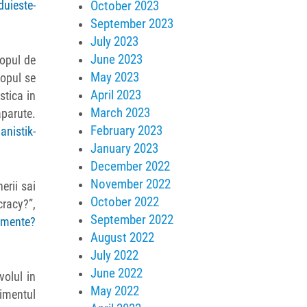
October 2023
duieste-
September 2023
July 2023
June 2023
hopul de
May 2023
hopul se
April 2023
stica in
March 2023
aparute.
February 2023
anistik-
January 2023
December 2022
November 2022
erii sai
October 2022
cracy?”,
September 2022
nimente?
August 2022
July 2022
June 2022
volul in
May 2022
nimentul