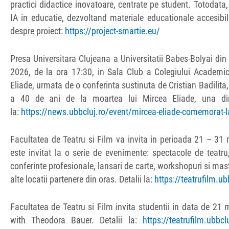
practici didactice inovatoare, centrate pe student. Totodat
IA in educatie, dezvoltand materiale educationale accesibi
despre proiect:
https://project-smartie.eu/
Presa Universitara Clujeana a Universitatii Babes-Bolyai di
2026, de la ora 17:30, in Sala Club a Colegiului Academi
Eliade, urmata de o conferinta sustinuta de Cristian Badilita
a 40 de ani de la moartea lui Mircea Eliade, una dintr
la:
https://news.ubbcluj.ro/event/mircea-eliade-comemorat-la
Facultatea de Teatru si Film va invita in perioada 21 – 31 
este invitat la o serie de evenimente: spectacole de teatru, 
conferinte profesionale, lansari de carte, workshopuri si maste
alte locatii partenere din oras. Detalii la:
https://teatrufilm.ub
Facultatea de Teatru si Film invita studentii in data de 2
with Theodora Bauer. Detalii la:
https://teatrufilm.ubbcl