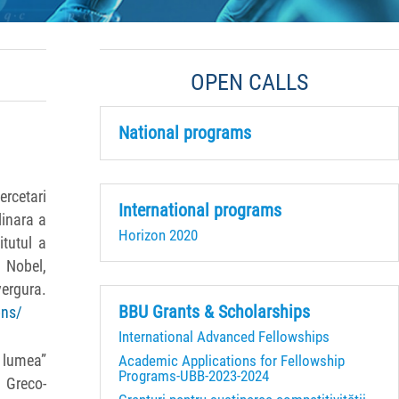
OPEN CALLS
National programs
ercetari
International programs
linara a
Horizon 2020
itutul a
i Nobel,
vergura.
BBU Grants & Scholarships
bns/
International Advanced Fellowships
Academic Applications for Fellowship
t lumea”
Programs-UBB-2023-2024
 Greco-