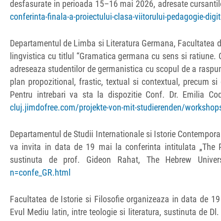
desfasurate in perioada 15–16 mai 2026, adresate cursantilor
conferinta-finala-a-proiectului-clasa-viitorului-pedagogie-digi
Departamentul de Limba si Literatura Germana, Facultatea d
lingvistica cu titlul “Gramatica germana cu sens si ratiune. 
adreseaza studentilor de germanistica cu scopul de a raspund
plan propozitional, frastic, textual si contextual, precum si d
Pentru intrebari va sta la dispozitie Conf. Dr. Emilia Co
cluj.jimdofree.com/projekte-von-mit-studierenden/workshop
Departamentul de Studii Internationale si Istorie Contemporana
va invita in data de 19 mai la conferinta intitulata „The 
sustinuta de prof. Gideon Rahat, The Hebrew Univers
n=confe_GR.html
Facultatea de Istorie si Filosofie organizeaza in data de 1
Evul Mediu latin, intre teologie si literatura, sustinuta de