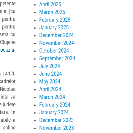
mpetente
April 2025
ile (cu
March 2025
r pentru
February 2025
 pentru
January 2025
danta cu
December 2024
 Clujene
November 2024
-ocazia-
October 2024
September 2024
July 2024
June 2024
a 14:00,
May 2024
cadrelor
April 2024
„Nicolae
March 2024
rinta va
February 2024
e judete
January 2024
tara. In
December 2023
sabile a
November 2023
e online