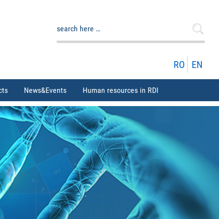
Search
for:
RO
EN
cts
News&Events
Human resources in RDI