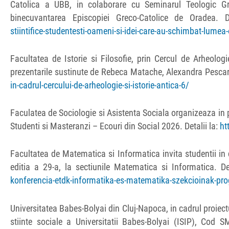
Catolica a UBB, in colaborare cu Seminarul Teologic Grec
binecuvantarea Episcopiei Greco-Catolice de Oradea. D
stiintifice-studentesti-oameni-si-idei-care-au-schimbat-lume
Facultatea de Istorie si Filosofie, prin Cercul de Arheolog
prezentarile sustinute de Rebeca Matache, Alexandra Pescar s
in-cadrul-cercului-de-arheologie-si-istorie-antica-6/
Faculatea de Sociologie si Asistenta Sociala organizeaza in
Studenti si Masteranzi – Ecouri din Social 2026. Detalii la:
ht
Facultatea de Matematica si Informatica invita studentii in 
editia a 29-a, la sectiunile Matematica si Informatica. De
konferencia-etdk-informatika-es-matematika-szekcioinak-pr
Universitatea Babes-Bolyai din Cluj-Napoca, in cadrul proiectu
stiinte sociale a Universitatii Babes-Bolyai (ISIP), Cod