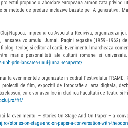
a, proiectul propune o abordare europeana armonizata privind ut
le si metode de predare incluzive bazate pe IA generativa. M
n Cluj-Napoca, impreuna cu Asociatia Rediviva, organizeaza joi
c, lansarea volumului Jurnal. Pagini regasite (1959–1962) de
, filolog, teolog si editor al cartii. Evenimentul marcheaza com
e marile personalitati ale culturii romane si universale. 
-ubb-prin-lansarea-unui-jurnal-recuperat/
mai la evenimentele organizate in cadrul Festivalului FRAME. 
proiectii de film, expozitii de fotografie si arta digitala, dezb
rclassuri, care vor avea loc in cladirea Facultatii de Teatru si Fi
bcluj.ro/ftf/
1 mai la evenimentul – Stories On Stage And On Paper – a conv
uj.ro/stories-on-stage-and-on-paper-a-conversation-with-theodor