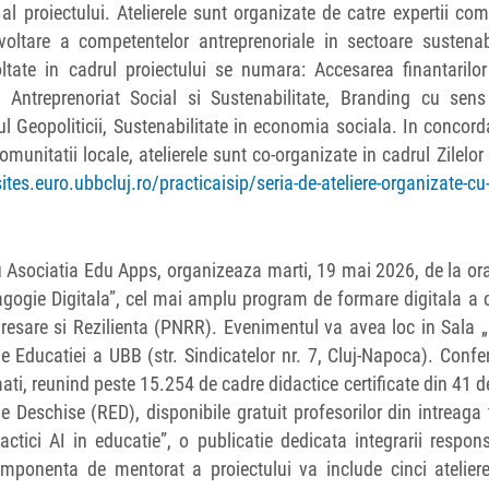
 al proiectului. Atelierele sunt organizate de catre expertii co
voltare a competentelor antreprenoriale in sectoare sustenab
oltate in cadrul proiectului se numara: Accesarea finantarilo
i, Antreprenoriat Social si Sustenabilitate, Branding cu sens
ul Geopoliticii, Sustenabilitate in economia sociala. In concor
munitatii locale, atelierele sunt co-organizate in cadrul Zilelor
sites.euro.ubbcluj.ro/practicaisip/seria-de-ateliere-organizate-cu
cu Asociatia Edu Apps, organizeaza marti, 19 mai 2026, de la or
dagogie Digitala”, cel mai amplu program de formare digitala a 
resare si Rezilienta (PNRR). Evenimentul va avea loc in Sala 
le Educatiei a UBB (str. Sindicatelor nr. 7, Cluj-Napoca). Confe
ati, reunind peste 15.254 de cadre didactice certificate din 41 d
 Deschise (RED), disponibile gratuit profesorilor din intreaga 
ctici AI in educatie”, o publicatie dedicata integrarii respon
, componenta de mentorat a proiectului va include cinci atelier