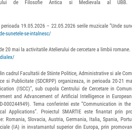
ului de Filosofie Antica si Medievala al UBB. D
 perioada 19.05.2026 – 22.05.2026 serile muzicale ”Unde sune
de-sunetele-se-intalnesc/
de 20 mai la activitatile Atelierului de cercetare a limbii romane. 
-dialex/
n cadrul Facultatii de Stiinte Politice, Administrative si ale Com
lice si Publicitate (SDCRPP) organizeaza, in perioada 20-21 m
ication (ISCC)”, sub cupola Centrului de Cercetare in Comuni
ement and Advancement of Artificial Intelligence in European
D-000244949). Tema conferintei este ”Communication in the
ctical Applications”. Proiectul SMARTIE este finantat prin pr
: Romania, Slovacia, Austria, Germania, Italia, Spania, Portu
iciale (IA) in invatamantul superior din Europa, prin promova