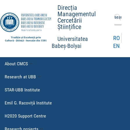
Direcția
Managementul
Search
Cercetării
for:
Științifice
RO
Universitatea
EN
Babeș-Bolyai
About CMCS
Research at UBB
STAR-UBB Institute
Emil G. Racoviță Institute
H2020 Support Centre
Research projects