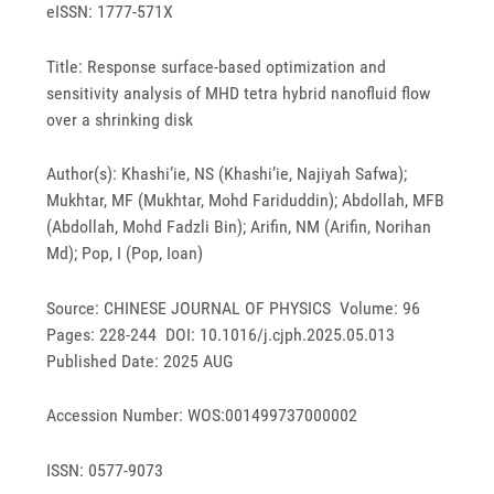
eISSN: 1777-571X
Title: Response surface-based optimization and
sensitivity analysis of MHD tetra hybrid nanofluid flow
over a shrinking disk
Author(s): Khashi’ie, NS (Khashi’ie, Najiyah Safwa);
Mukhtar, MF (Mukhtar, Mohd Fariduddin); Abdollah, MFB
(Abdollah, Mohd Fadzli Bin); Arifin, NM (Arifin, Norihan
Md); Pop, I (Pop, Ioan)
Source: CHINESE JOURNAL OF PHYSICS Volume: 96
Pages: 228-244 DOI: 10.1016/j.cjph.2025.05.013
Published Date: 2025 AUG
Accession Number: WOS:001499737000002
ISSN: 0577-9073