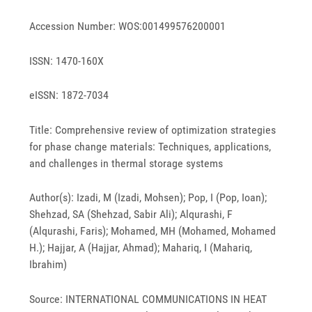
Accession Number: WOS:001499576200001
ISSN: 1470-160X
eISSN: 1872-7034
Title: Comprehensive review of optimization strategies
for phase change materials: Techniques, applications,
and challenges in thermal storage systems
Author(s): Izadi, M (Izadi, Mohsen); Pop, I (Pop, Ioan);
Shehzad, SA (Shehzad, Sabir Ali); Alqurashi, F
(Alqurashi, Faris); Mohamed, MH (Mohamed, Mohamed
H.); Hajjar, A (Hajjar, Ahmad); Mahariq, I (Mahariq,
Ibrahim)
Source: INTERNATIONAL COMMUNICATIONS IN HEAT