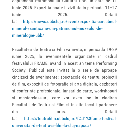
Saptamanii Patrimoniului Cultural UBB, in data de 11
iunie 2025. Expozitia poate fi vizitata in perioada 11–27
iunie 2025. Detalii
la:
https://news.ubbcluj.ro/event/expozitia-curcubeul-
mineral-esantioane-din-patrimoniul-muzeului-de-
mineralogie-ubb/
Facultatea de Teatru si Film va invita, in perioada 19-29
iunie 2025, la evenimentele organizate in cadrul
festivalului FRAME, avand in acest an tema Performing
Society. Publicul este invitat la o serie de aproape
cincizeci de evenimente: spectacole de teatru, proiectii
de film, expozitii de fotografie si arta digitala, dezbateri
si conferinte profesionale, lansari de carte, workshopuri
si masterclass-uri, care vor avea loc in cladirea
Facultatii de Teatru si Film si in alte locatii partenere
din oras. Detalii
la:
https://teatrufilm.ubbcluj.ro/f%d1%8fame-festival-
universitar-de-teatru-si-film-la-cluj-napoca/