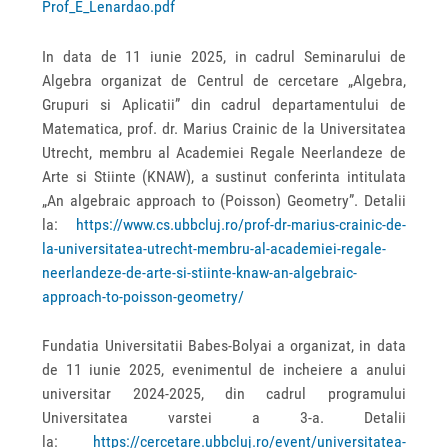
Prof_E_Lenardao.pdf
In data de 11 iunie 2025, in cadrul Seminarului de
Algebra organizat de Centrul de cercetare „Algebra,
Grupuri si Aplicatii” din cadrul departamentului de
Matematica, prof. dr. Marius Crainic de la Universitatea
Utrecht, membru al Academiei Regale Neerlandeze de
Arte si Stiinte (KNAW), a sustinut conferinta intitulata
„An algebraic approach to (Poisson) Geometry”. Detalii
la:
https://www.cs.ubbcluj.ro/prof-dr-marius-crainic-de-
la-universitatea-utrecht-membru-al-academiei-regale-
neerlandeze-de-arte-si-stiinte-knaw-an-algebraic-
approach-to-poisson-geometry/
Fundatia Universitatii Babes-Bolyai a organizat, in data
de 11 iunie 2025, evenimentul de incheiere a anului
universitar 2024-2025, din cadrul programului
Universitatea varstei a 3-a. Detalii
la:
https://cercetare.ubbcluj.ro/event/universitatea-