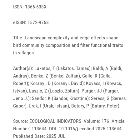
ISSN: 1366-638X
eISSN: 1572-9753
Title: Landscape complexity and edge effects shape
bird community composition and filter functional traits
in villages
Author(s): Lakatos, T (Lakatos, Tamas); Baldi, A (Baldi,
Andras); Benko, Z (Benko, Zoltan); Galle, R (Galle,
Robert); Koranyi, D (Koranyi, David); Kovacs, I (Kovacs,
Istvan); Laszlo, Z (Laszlo, Zoltan); Purger, JJ (Purger,
Jeno J.); Sandor, K (Sandor, Krisztina); Seress, G (Seress,
Gabor); Urak, I (Urak, Istvan); Batary, P (Batary, Peter)
Source: ECOLOGICAL INDICATORS Volume: 176 Article
Number: 113644 DOI: 10.1016/j.ecolind.2025.113644
Published Date: 2025 JUL