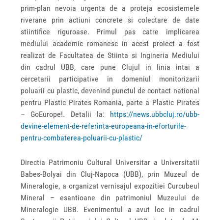
prim-plan nevoia urgenta de a proteja ecosistemele
riverane prin actiuni concrete si colectare de date
stiintifice riguroase. Primul pas catre implicarea
mediului academic romanesc in acest proiect a fost
realizat de Facultatea de Stiinta si Ingineria Mediului
din cadrul UBB, care pune Clujul in linia intai a
cercetarii participative in domeniul monitorizarii
poluarii cu plastic, devenind punctul de contact national
pentru Plastic Pirates Romania, parte a Plastic Pirates
– GoEurope!. Detalii la:
https://news.ubbcluj.ro/ubb-
devine-element-de-referinta-europeana-in-eforturile-
pentru-combaterea-poluarii-cu-plastic/
Directia Patrimoniu Cultural Universitar a Universitatii
Babes-Bolyai din Cluj-Napoca (UBB), prin Muzeul de
Mineralogie, a organizat vernisajul expozitiei Curcubeul
Mineral – esantioane din patrimoniul Muzeului de
Mineralogie UBB. Evenimentul a avut loc in cadrul