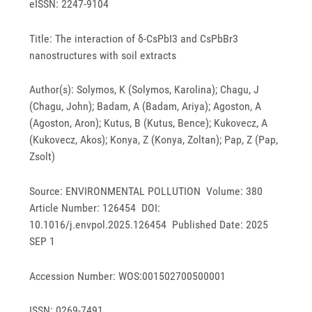
eISSN: 2247-9104
Title: The interaction of δ-CsPbI3 and CsPbBr3
nanostructures with soil extracts
Author(s): Solymos, K (Solymos, Karolina); Chagu, J
(Chagu, John); Badam, A (Badam, Ariya); Agoston, A
(Agoston, Aron); Kutus, B (Kutus, Bence); Kukovecz, A
(Kukovecz, Akos); Konya, Z (Konya, Zoltan); Pap, Z (Pap,
Zsolt)
Source: ENVIRONMENTAL POLLUTION Volume: 380
Article Number: 126454 DOI:
10.1016/j.envpol.2025.126454 Published Date: 2025
SEP 1
Accession Number: WOS:001502700500001
ISSN: 0269-7491