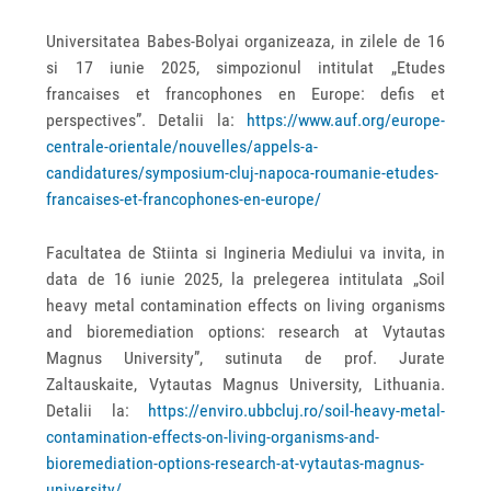
Universitatea Babes-Bolyai organizeaza, in zilele de 16
si 17 iunie 2025, simpozionul intitulat „Etudes
francaises et francophones en Europe: defis et
perspectives”. Detalii la:
https://www.auf.org/europe-
centrale-orientale/nouvelles/appels-a-
candidatures/symposium-cluj-napoca-roumanie-etudes-
francaises-et-francophones-en-europe/
Facultatea de Stiinta si Ingineria Mediului va invita, in
data de 16 iunie 2025, la prelegerea intitulata „Soil
heavy metal contamination effects on living organisms
and bioremediation options: research at Vytautas
Magnus University”, sutinuta de prof. Jurate
Zaltauskaite, Vytautas Magnus University, Lithuania.
Detalii la:
https://enviro.ubbcluj.ro/soil-heavy-metal-
contamination-effects-on-living-organisms-and-
bioremediation-options-research-at-vytautas-magnus-
university/