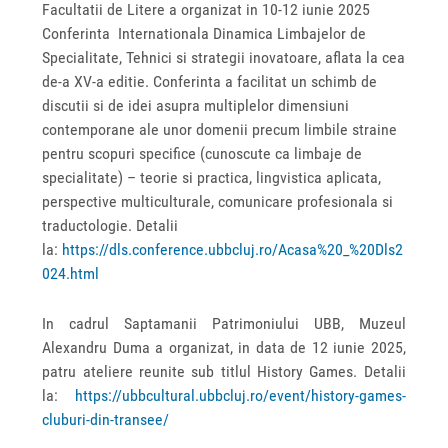
Facultatii de Litere a organizat in 10-12 iunie 2025
Conferinta Internationala Dinamica Limbajelor de
Specialitate, Tehnici si strategii inovatoare, aflata la cea
de-a XV-a editie. Conferinta a facilitat un schimb de
discutii si de idei asupra multiplelor dimensiuni
contemporane ale unor domenii precum limbile straine
pentru scopuri specifice (cunoscute ca limbaje de
specialitate) – teorie si practica, lingvistica aplicata,
perspective multiculturale, comunicare profesionala si
traductologie. Detalii
la:
https://dls.conference.ubbcluj.ro/Acasa%20_%20Dls2
024.html
In cadrul Saptamanii Patrimoniului UBB, Muzeul
Alexandru Duma a organizat, in data de 12 iunie 2025,
patru ateliere reunite sub titlul History Games. Detalii
la:
https://ubbcultural.ubbcluj.ro/event/history-games-
cluburi-din-transee/