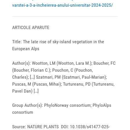
varstei-a-3-a-incheierea-anului-universitar-2024-2025/
ARTICOLE APARUTE
Title: The late rise of sky-island vegetation in the
European Alps
Author(s): Wootton, LM (Wootton, Lara M.); Boucher, FC
(Boucher, Florian C.); Pouchon, C (Pouchon,
Charles);
[…]
Szatmari, PM (Szatmari, Paul-Marian);
Puscas, M (Puscas, Mihai); Turtureanu, PD (Turtureanu,
Pavel Dan) […]
Group Author(s): PhyloNorway consortium; PhyloAlps
consortium
Source: NATURE PLANTS DOI: 10.1038/s41477-025-