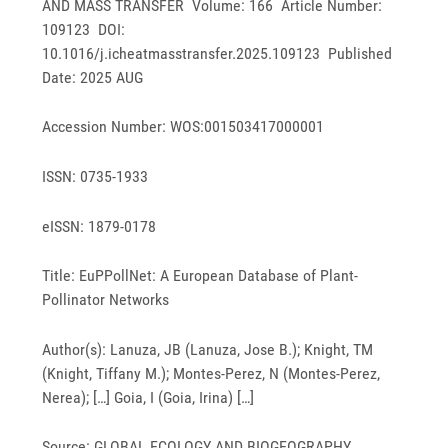
AND MASS TRANSFER Volume: 166 Article Number:
109123 DOI:
10.1016/j.icheatmasstransfer.2025.109123 Published
Date: 2025 AUG
Accession Number: WOS:001503417000001
ISSN: 0735-1933
eISSN: 1879-0178
Title: EuPPollNet: A European Database of Plant-
Pollinator Networks
Author(s): Lanuza, JB (Lanuza, Jose B.); Knight, TM
(Knight, Tiffany M.); Montes-Perez, N (Montes-Perez,
Nerea); […] Goia, I (Goia, Irina) […]
Source: GLOBAL ECOLOGY AND BIOGEOGRAPHY