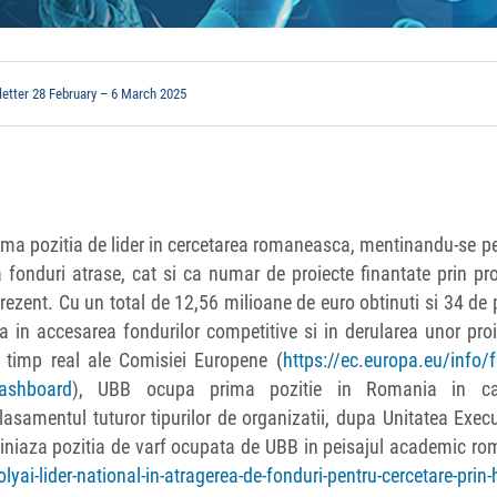
etter 28 February – 6 March 2025
irma pozitia de lider in cercetarea romaneasca, mentinandu-se p
ca fonduri atrase, cat si ca numar de proiecte finantate prin p
rezent. Cu un total de 12,56 milioane de euro obtinuti si 34 de 
in accesarea fondurilor competitive si in derularea unor proi
in timp real ale Comisiei Europene (
https://ec.europa.eu/info/
dashboard
), UBB ocupa prima pozitie in Romania in cat
n clasamentul tuturor tipurilor de organizatii, dupa Unitatea Exec
liniaza pozitia de varf ocupata de UBB in peisajul academic r
yai-lider-national-in-atragerea-de-fonduri-pentru-cercetare-prin-