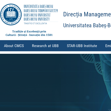
Direcția Management
Universitatea Babeș-B
About CMCS
Research at UBB
STAR-UBB Institute
Emi