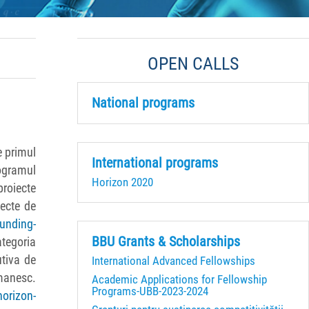
OPEN CALLS
National programs
e primul
International programs
rogramul
Horizon 2020
proiecte
ecte de
funding-
BBU Grants & Scholarships
egoria
utiva de
International Advanced Fellowships
omanesc.
Academic Applications for Fellowship
Programs-UBB-2023-2024
horizon-