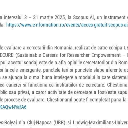
in intervalul 3 – 31 martie 2025, la Scopus AI, un instrument 
la:
https://www.e-nformation.ro/events/acces-gratuit-scopus-ai
de evaluare a cercetarii din Romania, realizat de catre echipa 
lui SECURE (Sustainable Careers for Researcher Empowerment –
opul acestui sondaj este de a afla opiniile cercetatorilor din Ro
 si la cele emergente, punctele tari si punctele slabe aferente a
, sa se ajunga la o mai buna intelegere a modului in care sistemu
a carierei si functionarea institutiilor de cercetare. Chestiona
blic sau privat, a caror activitate de cercetare a fost/este sup
l de procese de evaluare. Chestionarul poate fi completat pana la
H9KAQwNYefA6
es-Bolyai din Cluj-Napoca (UBB) si Ludwig‐Maximilians‐Univers