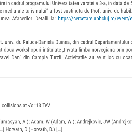
re in cadrul programului Universitatea varstei a 3-a, in data de 
e mediu ale turismului” a fost sustinuta de Prof. univ. dr. habil
nea Afacerilor. Detalii la:
https://cercetare.ubbcluj.ro/event/e
t. univ. dr. Raluca-Daniela Duinea, din cadrul Departamentului 
zat doua workshopuri intitulate „Invata limba norvegiana prin poe
avel Dan” din Campia Turzii. Activitatile au avut loc cu ocaz
n collisions at √s=13 TeV
Tumasyan, A.); Adam, W (Adam, W.); Andrejkovic, JW (Andrejkov
 […] Horvath, D (Horvath, D.) […]