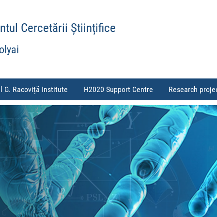
ul Cercetării Științifice
olyai
l G. Racoviță Institute
H2020 Support Centre
Research proje