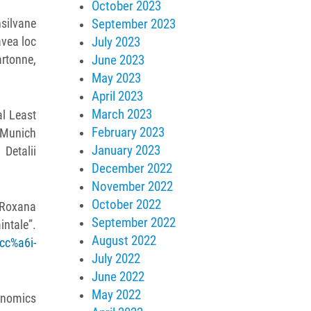
October 2023
September 2023
nsilvane
July 2023
avea loc
June 2023
artonne,
May 2023
April 2023
March 2023
al Least
February 2023
 Munich
January 2023
Detalii
December 2022
November 2022
October 2022
g Roxana
September 2022
intale”.
August 2022
%cc%a6i-
July 2022
June 2022
May 2022
conomics