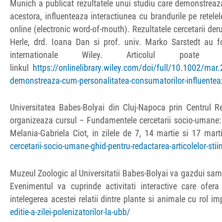
Munich a publicat rezultatele unui studiu care demonstreaz
acestora, influenteaza interactiunea cu brandurile pe retelel
online (electronic word-of-mouth). Rezultatele cercetarii der
Herle, drd. Ioana Dan si prof. univ. Marko Sarstedt au fo
internationale Wiley. Articolul poa
linkul
https://onlinelibrary.wiley.com/doi/full/10.1002/mar
demonstreaza-cum-personalitatea-consumatorilor-influenteaza
Universitatea Babes-Bolyai din Cluj-Napoca prin Centrul R
organizeaza cursul – Fundamentele cercetarii socio-umane: Ghi
Melania-Gabriela Ciot, in zilele de 7, 14 martie si 17 mart
cercetarii-socio-umane-ghid-pentru-redactarea-articolelor-stiin
Muzeul Zoologic al Universitatii Babes-Bolyai va gazdui sambat
Evenimentul va cuprinde activitati interactive care ofera 
intelegerea acestei relatii dintre plante si animale cu rol im
editie-a-zilei-polenizatorilor-la-ubb/