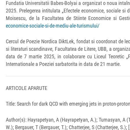
Fundatia Universitatii Babes-Bolyai a organizat o noua intalni
2025. Prelegerea intitulata „Efectele economice, sociale si d
Moisescu, de la Facultatea de Stiinte Economice si Gestiu
economice-sociale-si-de-mediu-ale-turismului/
Cercul de Poezie Nordica DiktLek, fondat si coordonat de lec
si literaturi scandinave, Facultatea de Litere, UBB, a organi
data de 7 martie 2025, in colaborare cu Liceul Teoretic „P
Internationale a Poeziei sarbatorita in data de 21 martie.
ARTICOLE APARUTE
Title: Search for dark QCD with emerging jets in proton-proto
Author(s): Hayrapetyan, A (Hayrapetyan, A.); Tumasyan, A (
W.); Bergauer, T (Bergauer, T.); Chatterjee, S (Chatterjee, S.);