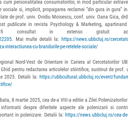
a cum personalitatea consumatorilor, in mod particular extrav
e sociale si, implicit, propagarea reclamei ”din gura in gura” i
ulate de prof. univ. Ovidiu Moisescu, conf. univ. Oana Gica, drd
st publicate in revista Psychology & Marketing, apartinand e
te fi consultat in extenso gratuit acc
.22205
. Mai multe detalii la:
https://news.ubbcluj.ro/cercetato
-interactiunea-cu-brandurile-pe-retelele-sociale/
egional Nord-Vest de Orientare in Cariera al Cercetatorilor U
d pentru redactarea articolelor stiintifice, sustinut de prof. u
ie 2025. Detalii la:
https://ubbcultural.ubbcluj.ro/event/funda
tifice/
a, 8 martie 2025, cea de-a VIII-a editie a Zilei Polenizatorilor 
informatii despre diferitele aspecte ale polenizarii si contr
portant in polenizare. Detalii la:
https://news.ubbcluj.ro/cea-de-a