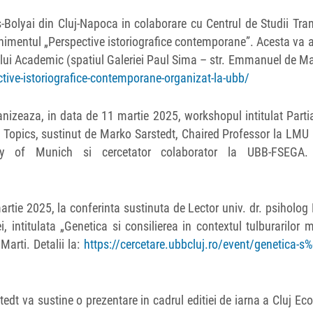
es-Bolyai din Cluj-Napoca in colaborare cu Centrul de Studii Tra
nimentul „Perspective istoriografice contemporane”. Acesta va 
iului Academic (spatiul Galeriei Paul Sima – str. Emmanuel de M
tive-istoriografice-contemporane-organizat-la-ubb/
anizeaza, in data de 11 martie 2025, workshopul intitulat Parti
Topics, sustinut de Marko Sarstedt, Chaired Professor la LMU
y of Munich si cercetator colaborator la UBB-FSEGA. 
martie 2025, la conferinta sustinuta de Lector univ. dr. psiholo
, intitulata „Genetica si consilierea in contextul tulburarilor m
Marti. Detalii la:
https://cercetare.ubbcluj.ro/event/genetica-s
tedt va sustine o prezentare in cadrul editiei de iarna a Cluj E