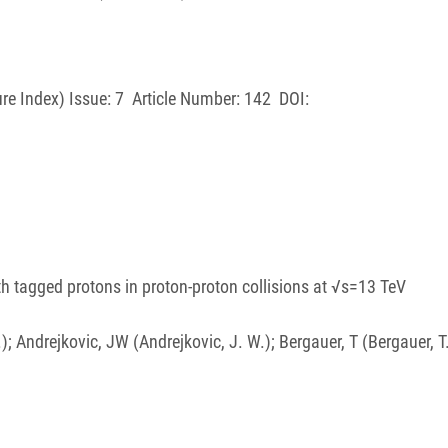
 Index) Issue: 7 Article Number: 142 DOI:
th tagged protons in proton-proton collisions at √s=13 TeV
Andrejkovic, JW (Andrejkovic, J. W.); Bergauer, T (Bergauer, T.