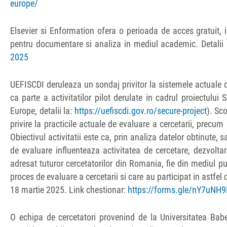
europe/
Elsevier si Enformation ofera o perioada de acces gratuit, 
pentru documentare si analiza in mediul academic. Detalii 
2025
UEFISCDI deruleaza un sondaj privitor la sistemele actuale 
ca parte a activitatilor pilot derulate in cadrul proiectu
Europe, detalii la:
https://uefiscdi.gov.ro/secure-project
). Sc
privire la practicile actuale de evaluare a cercetarii, precum
Obiectivul activitatii este ca, prin analiza datelor obtinute
de evaluare influenteaza activitatea de cercetare, dezvoltare
adresat tuturor cercetatorilor din Romania, fie din mediul pu
proces de evaluare a cercetarii si care au participat in astfe
18 martie 2025. Link chestionar:
https://forms.gle/nY7uN
O echipa de cercetatori provenind de la Universitatea Bab