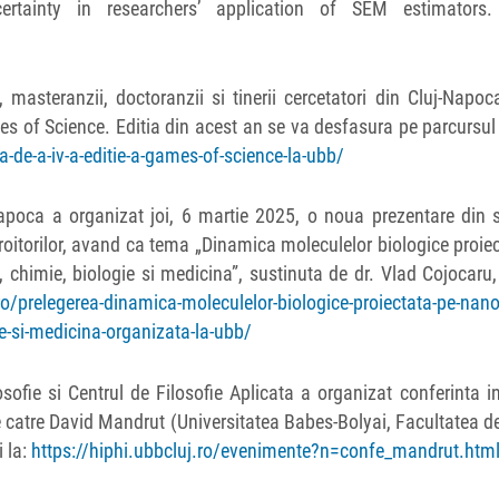
rtainty in researchers’ application of SEM estimators. 
 masteranzii, doctoranzii si tinerii cercetatori din Cluj-Napoc
mes of Science. Editia din acest an se va desfasura pe parcursu
a-de-a-iv-a-editie-a-games-of-science-la-ubb/
Napoca a organizat joi, 6 martie 2025, o noua prezentare din 
Croitorilor, avand ca tema „Dinamica moleculelor biologice proie
 chimie, biologie si medicina”, sustinuta de dr. Vlad Cojocaru,
ro/prelegerea-dinamica-moleculelor-biologice-proiectata-pe-nan
ie-si-medicina-organizata-la-ubb/
sofie si Centrul de Filosofie Aplicata a organizat conferinta in
atre David Mandrut (Universitatea Babes-Bolyai, Facultatea de
i la:
https://hiphi.ubbcluj.ro/evenimente?n=confe_mandrut.htm