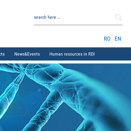
Search
for:
RO
EN
cts
News&Events
Human resources in RDI