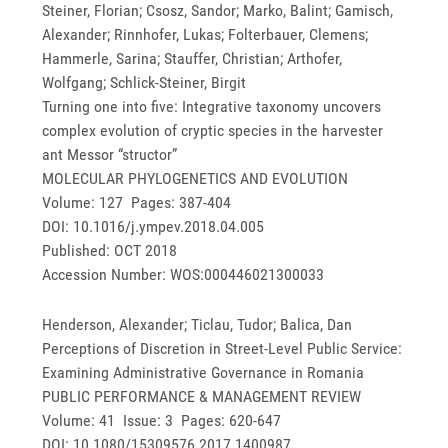
Steiner, Florian; Csosz, Sandor; Marko, Balint; Gamisch,
Alexander; Rinnhofer, Lukas; Folterbauer, Clemens;
Hammerle, Sarina; Stauffer, Christian; Arthofer,
Wolfgang; Schlick-Steiner, Birgit
Turning one into five: Integrative taxonomy uncovers
complex evolution of cryptic species in the harvester
ant Messor “structor”
MOLECULAR PHYLOGENETICS AND EVOLUTION
Volume: 127 Pages: 387-404
DOI: 10.1016/j.ympev.2018.04.005
Published: OCT 2018
Accession Number: WOS:000446021300033
Henderson, Alexander; Ticlau, Tudor; Balica, Dan
Perceptions of Discretion in Street-Level Public Service:
Examining Administrative Governance in Romania
PUBLIC PERFORMANCE & MANAGEMENT REVIEW
Volume: 41 Issue: 3 Pages: 620-647
DOI: 10.1080/15309576.2017.1400987