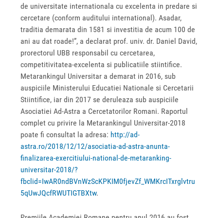
de universitate internationala cu excelenta in predare si
cercetare (conform auditului international). Asadar,
traditia demarata din 1581 si investitia de acum 100 de
ani au dat roade!”, a declarat prof. univ. dr. Daniel David,
prorectorul UBB responsabil cu cercetarea,
competitivitatea-excelenta si publicatiile stiintifice.
Metarankingul Universitar a demarat in 2016, sub
auspiciile Ministerului Educatiei Nationale si Cercetarii
Stiintifice, iar din 2017 se deruleaza sub auspiciile
Asociatiei Ad-Astra a Cercetatorilor Romani. Raportul
complet cu privire la Metarankingul Universitar-2018
poate fi consultat la adresa:
http://ad-
astra.ro/2018/12/12/asociatia-ad-astra-anunta-
finalizarea-exercitiului-national-de-metaranking-
universitar-2018/?
fbclid=IwAR0ndBVnWzScKPKIM0fjevZf_WMKrcITxrglvtru
5qUwJQcfRWUTIGTBXtw
.
Premiile Academiei Romane pentru anul 2016 au fost