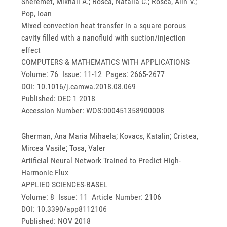
Sheremet, Mikhail A.; Rosca, Natalia C.; Rosca, Alin V.;
Pop, Ioan
Mixed convection heat transfer in a square porous
cavity filled with a nanofluid with suction/injection
effect
COMPUTERS & MATHEMATICS WITH APPLICATIONS
Volume: 76 Issue: 11-12 Pages: 2665-2677
DOI: 10.1016/j.camwa.2018.08.069
Published: DEC 1 2018
Accession Number: WOS:000451358900008
Gherman, Ana Maria Mihaela; Kovacs, Katalin; Cristea,
Mircea Vasile; Tosa, Valer
Artificial Neural Network Trained to Predict High-
Harmonic Flux
APPLIED SCIENCES-BASEL
Volume: 8 Issue: 11 Article Number: 2106
DOI: 10.3390/app8112106
Published: NOV 2018