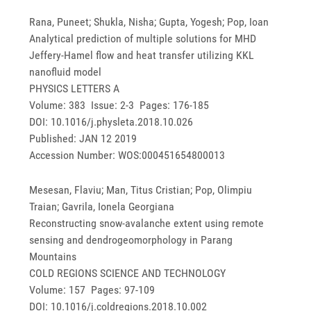
Rana, Puneet; Shukla, Nisha; Gupta, Yogesh; Pop, Ioan
Analytical prediction of multiple solutions for MHD
Jeffery-Hamel flow and heat transfer utilizing KKL
nanofluid model
PHYSICS LETTERS A
Volume: 383 Issue: 2-3 Pages: 176-185
DOI: 10.1016/j.physleta.2018.10.026
Published: JAN 12 2019
Accession Number: WOS:000451654800013
Mesesan, Flaviu; Man, Titus Cristian; Pop, Olimpiu
Traian; Gavrila, Ionela Georgiana
Reconstructing snow-avalanche extent using remote
sensing and dendrogeomorphology in Parang
Mountains
COLD REGIONS SCIENCE AND TECHNOLOGY
Volume: 157 Pages: 97-109
DOI: 10.1016/j.coldregions.2018.10.002