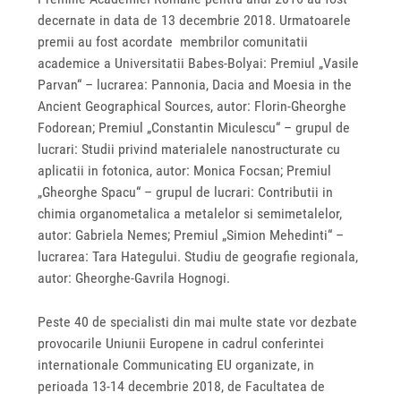
decernate in data de 13 decembrie 2018. Urmatoarele
premii au fost acordate membrilor comunitatii
academice a Universitatii Babes-Bolyai: Premiul „Vasile
Parvan“ – lucrarea: Pannonia, Dacia and Moesia in the
Ancient Geographical Sources, autor: Florin-Gheorghe
Fodorean; Premiul „Constantin Miculescu“ – grupul de
lucrari: Studii privind materialele nanostructurate cu
aplicatii in fotonica, autor: Monica Focsan; Premiul
„Gheorghe Spacu“ – grupul de lucrari: Contributii in
chimia organometalica a metalelor si semimetalelor,
autor: Gabriela Nemes; Premiul „Simion Mehedinti“ –
lucrarea: Tara Hategului. Studiu de geografie regionala,
autor: Gheorghe-Gavrila Hognogi.
Peste 40 de specialisti din mai multe state vor dezbate
provocarile Uniunii Europene in cadrul conferintei
internationale Communicating EU organizate, in
perioada 13-14 decembrie 2018, de Facultatea de