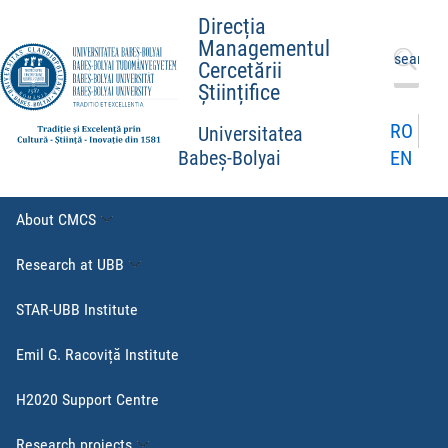
Direcția
Managementul
Search
Cercetării
for:
Științifice
RO
Universitatea
EN
Babeș-Bolyai
About CMCS
Research at UBB
STAR-UBB Institute
Emil G. Racoviță Institute
H2020 Support Centre
Research projects