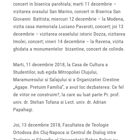
concert in biserica parohiala; marti 11 decembrie –
vizitarea orasului San Marino, concert in Biserica San
Giovanni Battista; miercuri 12 decembrie – la Modena,
vizita casa memoriala Luciano Pavaroti, concert; joi 13
decembrie – vizitarea oraselului istoric Dozza, vizitarea
Imolei, concert; vineri 14 decembrie – la Ravena, vizita
ghidata a monumentelor bizantine, concert de colinde.
Marti, 11 decembrie 2018, la Casa de Cultura a
Studentilor, sub egida Mitropoliei Clujului,
Maramuresului si Salajului si a Organizatiei Crestine
„Agape. Pretuim Familia”, a avut loc dezbaterea: Ce fel
de viitor ne construim?, la care au luat parte Pr. prof.
univ. dr. Stelian Tofana si Lect. univ. dr. Adrian
Papahagi.
Joi, 13 decembrie 2018, Facultatea de Teologie
Ortodoxa din Cluj-Napoca si Centrul de Dialog intre
Teologie si Filosofie al Universitatii Babes-Bolyai au