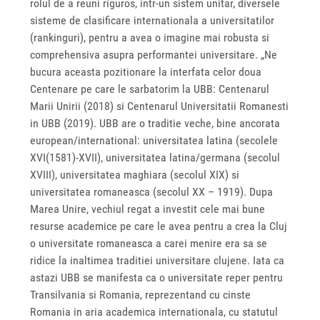
rolul de a reuni riguros, intr-un sistem unitar, diversele
sisteme de clasificare internationala a universitatilor
(rankinguri), pentru a avea o imagine mai robusta si
comprehensiva asupra performantei universitare. „Ne
bucura aceasta pozitionare la interfata celor doua
Centenare pe care le sarbatorim la UBB: Centenarul
Marii Unirii (2018) si Centenarul Universitatii Romanesti
in UBB (2019). UBB are o traditie veche, bine ancorata
european/international: universitatea latina (secolele
XVI(1581)-XVII), universitatea latina/germana (secolul
XVIII), universitatea maghiara (secolul XIX) si
universitatea romaneasca (secolul XX – 1919). Dupa
Marea Unire, vechiul regat a investit cele mai bune
resurse academice pe care le avea pentru a crea la Cluj
o universitate romaneasca a carei menire era sa se
ridice la inaltimea traditiei universitare clujene. Iata ca
astazi UBB se manifesta ca o universitate reper pentru
Transilvania si Romania, reprezentand cu cinste
Romania in aria academica internationala, cu statutul