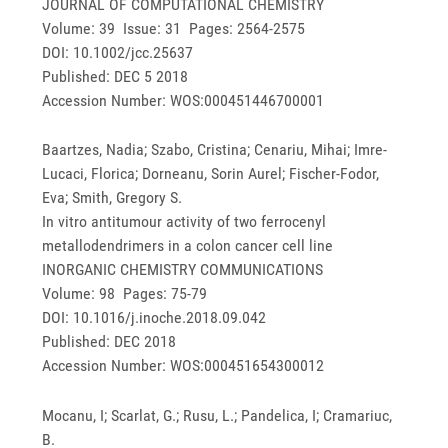
JOURNAL OF COMPUTATIONAL CHEMISTRY
Volume: 39 Issue: 31 Pages: 2564-2575
DOI: 10.1002/jcc.25637
Published: DEC 5 2018
Accession Number: WOS:000451446700001
Baartzes, Nadia; Szabo, Cristina; Cenariu, Mihai; Imre-
Lucaci, Florica; Dorneanu, Sorin Aurel; Fischer-Fodor,
Eva; Smith, Gregory S.
In vitro antitumour activity of two ferrocenyl
metallodendrimers in a colon cancer cell line
INORGANIC CHEMISTRY COMMUNICATIONS
Volume: 98 Pages: 75-79
DOI: 10.1016/j.inoche.2018.09.042
Published: DEC 2018
Accession Number: WOS:000451654300012
Mocanu, I; Scarlat, G.; Rusu, L.; Pandelica, I; Cramariuc,
B.