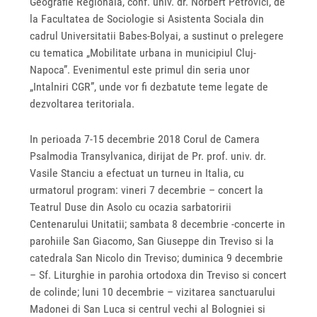
Geografie Regionala, conf. univ. dr. Norbert Petrovici, de
la Facultatea de Sociologie si Asistenta Sociala din
cadrul Universitatii Babes-Bolyai, a sustinut o prelegere
cu tematica „Mobilitate urbana in municipiul Cluj-
Napoca”. Evenimentul este primul din seria unor
„Intalniri CGR”, unde vor fi dezbatute teme legate de
dezvoltarea teritoriala.
In perioada 7-15 decembrie 2018 Corul de Camera
Psalmodia Transylvanica, dirijat de Pr. prof. univ. dr.
Vasile Stanciu a efectuat un turneu in Italia, cu
urmatorul program: vineri 7 decembrie – concert la
Teatrul Duse din Asolo cu ocazia sarbatoririi
Centenarului Unitatii; sambata 8 decembrie -concerte in
parohiile San Giacomo, San Giuseppe din Treviso si la
catedrala San Nicolo din Treviso; duminica 9 decembrie
– Sf. Liturghie in parohia ortodoxa din Treviso si concert
de colinde; luni 10 decembrie – vizitarea sanctuarului
Madonei di San Luca si centrul vechi al Bologniei si