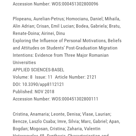
Accession Number: WOS:000451302800096
Plopeanu, Aurelian-Petrus; Homocianu, Daniel; Mihaila,
Alin Adrian; Crisan, Emil Lucian; Bodea, Gabriela; Bratu,
Renate-Doina; Airinei, Dinu
Exploring the Influence of Personal Motivations, Beliefs
and Attitudes on Students’ Post-Graduation Migration
Intentions: Evidence from Three Major Romanian
Universities
APPLIED SCIENCES-BASEL
Volume: 8 Issue: 11 Article Number: 2121
DOI: 10.3390/app8112121
Published: NOV 2018
Accession Number: WOS:000451302800111
Cristina, Anamaria; Leonte, Denisa; Vlase, Laurian;
Bencze, Laszlo Csaba; Imre, Silvia; Marc, Gabriel; Apan,
Bogdan; Mogosan, Cristina; Zaharia, Valentin
Heterocycles 48. Synthesis, Characterization and