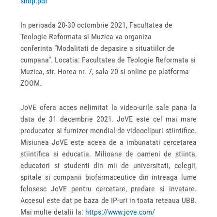
shop.pdf
In perioada 28-30 octombrie 2021, Facultatea de
Teologie Reformata si Muzica va organiza
conferinta
“
Modalitati de depasire a situatiilor de
cumpana”. Locatia: Facultatea de Teologie Reformata si
Muzica, str. Horea nr. 7, sala 20 si online pe platforma
ZOOM.
JoVE ofera acces nelimitat la video-urile sale pana la
data de 31 decembrie 2021. JoVE este cel mai mare
producator si furnizor mondial de videoclipuri stiintifice.
Misiunea JoVE este aceea de a imbunatati cercetarea
stiintifica si educatia. Milioane de oameni de stiinta,
educatori si studenti din mii de universitati, colegii,
spitale si companii biofarmaceutice din intreaga lume
folosesc JoVE pentru cercetare, predare si invatare.
Accesul este dat pe baza de IP-uri in toata reteaua UBB.
Mai multe detalii la:
https://www.jove.com/