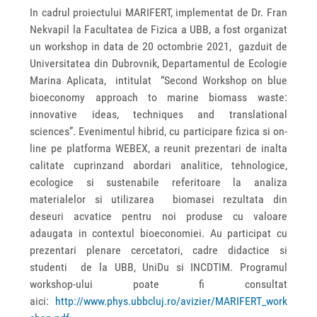
In cadrul proiectului MARIFERT, implementat de Dr. Fran
Nekvapil la Facultatea de Fizica a UBB, a fost organizat
un workshop in data de 20 octombrie 2021, gazduit de
Universitatea din Dubrovnik, Departamentul de Ecologie
Marina Aplicata, intitulat “Second Workshop on blue
bioeconomy approach to marine biomass waste:
innovative ideas, techniques and translational
sciences”. Evenimentul hibrid, cu participare fizica si on-
line pe platforma WEBEX, a reunit prezentari de inalta
calitate cuprinzand abordari analitice, tehnologice,
ecologice si sustenabile referitoare la analiza
materialelor si utilizarea biomasei rezultata din
deseuri acvatice pentru noi produse cu valoare
adaugata in contextul bioeconomiei. Au participat cu
prezentari plenare cercetatori, cadre didactice si
studenti de la UBB, UniDu si INCDTIM. Programul
workshop-ului poate fi consultat
aici:
http://www.phys.ubbcluj.ro/avizier/MARIFERT_work