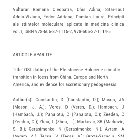
Vulturar Romana Cleopatra, Chis Adina, Sitar-Taut
Adela-Viviana, Fodor Adriana, Damian Laura, Principii
ale stiintelor moleculare aplicate in medicina clinica
vol. I, ISBN 978-606-37-1115-2, 978-606-37-1114-5
ARTICOLE APARUTE
Title: OSL-dating of the Pleistocene-Holocene climatic
transition in loess from China, Europe and North
America, and evidence for accretionary pedogenesis
Author(s): Constantin, D (Constantin, D.); Mason, JA
(Mason, J. A.); Veres, D (Veres, D.); Hambach, U
(Hambach, U.); Panaiotu, C (Panaiotu, C.); Zeeden, C
(Zeeden, C.); Zhou, L (Zhou, L.); Markovic, SB (Markovic,
S. B.); Gerasimenko, N (Gerasimenko, N.); Avram, A
(Avram, A.); Tecsa, V (Tecsa, V.); Groza-Sacaciu, SM