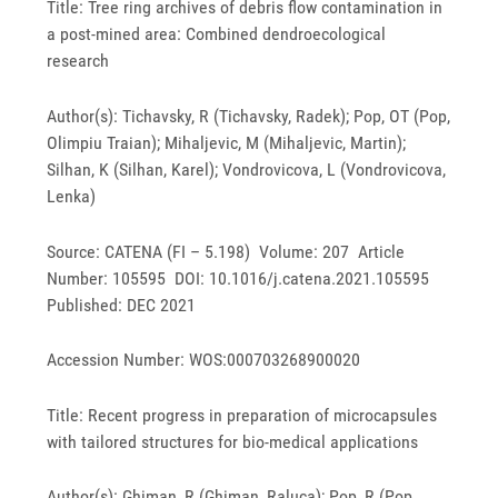
Title: Tree ring archives of debris flow contamination in
a post-mined area: Combined dendroecological
research
Author(s): Tichavsky, R (Tichavsky, Radek); Pop, OT (Pop,
Olimpiu Traian); Mihaljevic, M (Mihaljevic, Martin);
Silhan, K (Silhan, Karel); Vondrovicova, L (Vondrovicova,
Lenka)
Source: CATENA (FI – 5.198) Volume: 207 Article
Number: 105595 DOI: 10.1016/j.catena.2021.105595
Published: DEC 2021
Accession Number: WOS:000703268900020
Title: Recent progress in preparation of microcapsules
with tailored structures for bio-medical applications
Author(s): Ghiman, R (Ghiman, Raluca); Pop, R (Pop,