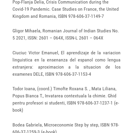
Pop-Flanja Delia, Crisis Communication during the
Covid‐19 Pandemic. Case Studies on France, the United
Kingdom and Romania, ISBN 978-606-37-1149-7
Gligor Mihaela, Romanian Journal of Indian Studies No.
5 2021, ISSN: 2601 – 064X, ISSN-L 2601 – 064X
Ciuciuc Victor Emanuel, El aprendizaje de la variacion
linguistica en la ensenanza del espanol como lengua
extranjera: aproximacion a la situacion de los
examenes DELE, ISBN 978-606-37-1153-4
Todor Ioana, (coord.) Timofte Roxana S. , Mata Liliana,
Popus Bianca T., Invatarea contextuala la chimie. Ghid
pentru profesori si studenti, ISBN 978‐606‐37‐1237‐1 (e-
book)
Bodea Gabriela, Microeconomie Step by step, ISBN 978‐
606‐37‐1259‐3 (e-book)