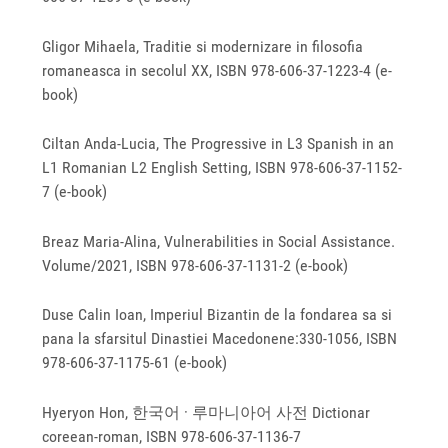
Gligor Mihaela, Traditie si modernizare in filosofia
romaneasca in secolul XX, ISBN 978-606-37-1223-4 (e-
book)
Ciltan Anda-Lucia, The Progressive in L3 Spanish in an
L1 Romanian L2 English Setting, ISBN 978‐606‐37‐1152‐
7 (e-book)
Breaz Maria-Alina, Vulnerabilities in Social Assistance.
Volume/2021, ISBN 978‐606‐37‐1131‐2 (e-book)
Duse Calin Ioan, Imperiul Bizantin de la fondarea sa si
pana la sfarsitul Dinastiei Macedonene:330-1056, ISBN
978‐606‐37‐1175‐61 (e-book)
Hyeryon Hon, 한국어 · 루마니아어 사전 Dictionar
coreean-roman, ISBN 978-606-37-1136-7