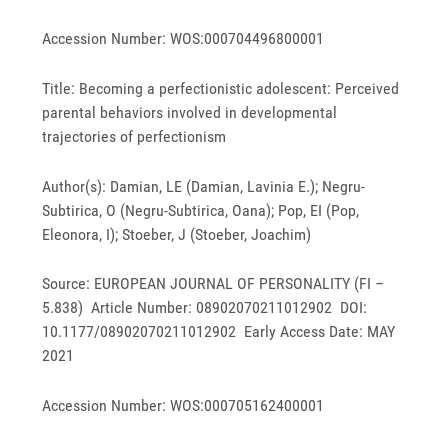
Accession Number: WOS:000704496800001
Title: Becoming a perfectionistic adolescent: Perceived
parental behaviors involved in developmental
trajectories of perfectionism
Author(s): Damian, LE (Damian, Lavinia E.); Negru-
Subtirica, O (Negru-Subtirica, Oana); Pop, EI (Pop,
Eleonora, I); Stoeber, J (Stoeber, Joachim)
Source: EUROPEAN JOURNAL OF PERSONALITY (FI –
5.838) Article Number: 08902070211012902 DOI:
10.1177/08902070211012902 Early Access Date: MAY
2021
Accession Number: WOS:000705162400001