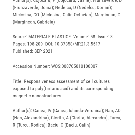
Author(s): Cojocaru, V (Cojocaru, Vasile); Frunzaverde, D
(Frunzaverde, Doina); Nedelcu, D (Nedelcu, Dorian);
Miclosina, CO (Miclosina, Calin-Octavian); Marginean, G
(Marginean, Gabriela)
Source: MATERIALE PLASTICE Volume: 58 Issue: 3
Pages: 198-209 DOI: 10.37358/MP.21.3.5517
Published: SEP 2021
Accession Number: WOS:000705010100007
Title: Responsiveness assessment of cell cultures
exposed to poly(tartaric acid) and its corresponding
magnetic nanostructures
Author(s): Ganea, IV (Ganea, Iolanda-Veronica); Nan, AD
(Nan, Alexandrina); Ciorita, A (Ciorita, Alexandra); Turcu,
R (Turcu, Rodica); Baciu, C (Baciu, Calin)