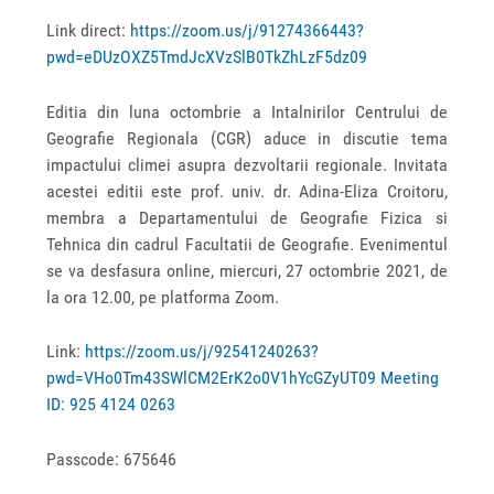
Link direct:
https://zoom.us/j/91274366443?
pwd=eDUzOXZ5TmdJcXVzSlB0TkZhLzF5dz09
Editia din luna octombrie a Intalnirilor Centrului de
Geografie Regionala (CGR) aduce in discutie tema
impactului climei asupra dezvoltarii regionale. Invitata
acestei editii este prof. univ. dr. Adina-Eliza Croitoru,
membra a Departamentului de Geografie Fizica si
Tehnica din cadrul Facultatii de Geografie. Evenimentul
se va desfasura online, miercuri, 27 octombrie 2021, de
la ora 12.00, pe platforma Zoom.
Link:
https://zoom.us/j/92541240263?
pwd=VHo0Tm43SWlCM2ErK2o0V1hYcGZyUT09 Meeting
ID: 925 4124 0263
Passcode: 675646