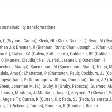
to sustainability transformations
C (Wyborn, Carina); Klenk, NL (Klenk, Nicole L.); Ryan, M (Rya
than J.); Brennan, R (Brennan, Ruth); Charli-Joseph, L (Charli-J
.); Galvin, KA (Galvin, Kathleen A.); Goldstein, BE (Goldstei
ra, C (Munera, Claudia); Nel, JL (Nel, Jeanne L.); Osterblom, H
(Riechers, Maraja); Spierenburg, M (Spierenburg, Marja); Tengo, 
andeis, Amos); Chatterton, P (Chatterton, Paul); Cockburn, JJ (C
ongrojwatthana, P (Dumrongrojwatthana, Pongchai); Duran, AP (D
Green, Jonathan M. H.); Gruby, R (Gruby, Rebecca); Guerrero, A
-Ioana); Montana, J (Montana, Jasper); Steyaert, P (Steyaert, Pa
, Angela T.); Curran, K (Curran, K.); Fada, SJ (Fada, Salamatu J.
ring, T (Pickering, Tomas); Rondeau, R (Rondeau, Renee)