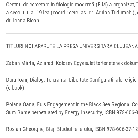
Centrul de cercetare în filologie modernă (FiM) a organizat, î
a secolului al 19-lea (coord.: cerc. as. dr. Adrian Tudurachi), 
dr. Ioana Bican
TITLURI NOI APARUTE LA PRESA UNIVERSITARA CLUJEANA
Zaban Márta, Az aradi Kolcsey Egyesulet tortenetenek dok
Dura Ioan, Dialog, Toleranta, Libertate Configuratii ale religie
(e-book)
Poiana Oana, Eu’s Engagement in the Black Sea Regional Coop
Sum Game perpetuated by Energy Insecurity, ISBN 978‐606‐3
Rosian Gheorghe, Blaj. Studiul reliefului, ISBN 978-606-37-1