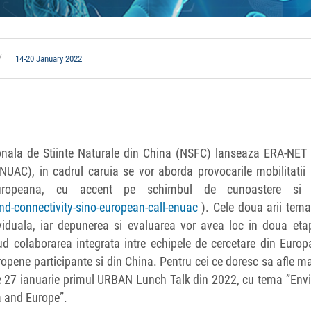
14-20 January 2022
ionala de Stiinte Naturale din China (NSFC) lanseaza ERA-NET
NUAC), in cadrul caruia se vor aborda provocarile mobilitatii
ino-europeana, cu accent pe schimbul de cunoastere si
and-connectivity-sino-european-call-enuac
). Cele doua arii tema
ividuala, iar depunerea si evaluarea vor avea loc in doua eta
clud colaborarea integrata intre echipele de cercetare din Europ
uropene participante si din China. Pentru cei ce doresc sa afle m
de 27 ianuarie primul URBAN Lunch Talk din 2022, cu tema ”Env
a and Europe”.