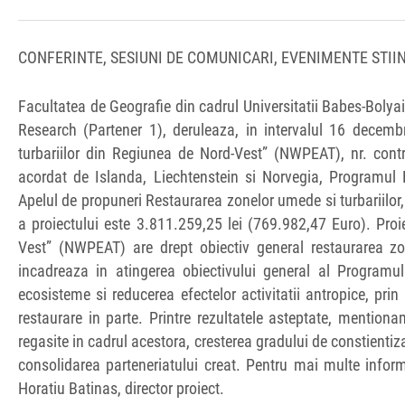
CONFERINTE, SESIUNI DE COMUNICARI, EVENIMENTE STIIN
Facultatea de Geografie din cadrul Universitatii Babes-Bolyai
Research (Partener 1), deruleaza, in intervalul 16 decemb
turbariilor din Regiunea de Nord-Vest” (NWPEAT), nr. cont
acordat de Islanda, Liechtenstein si Norvegia, Programul
Apelul de propuneri Restaurarea zonelor umede si turbariilor
a proiectului este 3.811.259,25 lei (769.982,47 Euro). Proi
Vest” (NWPEAT) are drept obiectiv general restaurarea zo
incadreaza in atingerea obiectivului general al Programul
ecosisteme si reducerea efectelor activitatii antropice, pri
restaurare in parte. Printre rezultatele asteptate, mentio
regasite in cadrul acestora, cresterea gradului de constientiz
consolidarea parteneriatului creat. Pentru mai multe inform
Horatiu Batinas, director proiect.