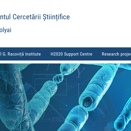
ul Cercetării Științifice
olyai
l G. Racoviță Institute
H2020 Support Centre
Research proje