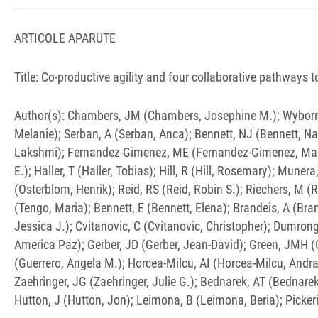
ARTICOLE APARUTE
Title: Co-productive agility and four collaborative pathways 
Author(s): Chambers, JM (Chambers, Josephine M.); Wyborn, 
Melanie); Serban, A (Serban, Anca); Bennett, NJ (Bennett, Na
Lakshmi); Fernandez-Gimenez, ME (Fernandez-Gimenez, Maria E
E.); Haller, T (Haller, Tobias); Hill, R (Hill, Rosemary); Mune
(Osterblom, Henrik); Reid, RS (Reid, Robin S.); Riechers, M 
(Tengo, Maria); Bennett, E (Bennett, Elena); Brandeis, A (Br
Jessica J.); Cvitanovic, C (Cvitanovic, Christopher); Dumr
America Paz); Gerber, JD (Gerber, Jean-David); Green, JMH (
(Guerrero, Angela M.); Horcea-Milcu, AI (Horcea-Milcu, Andra
Zaehringer, JG (Zaehringer, Julie G.); Bednarek, AT (Bednarek
Hutton, J (Hutton, Jon); Leimona, B (Leimona, Beria); Picke