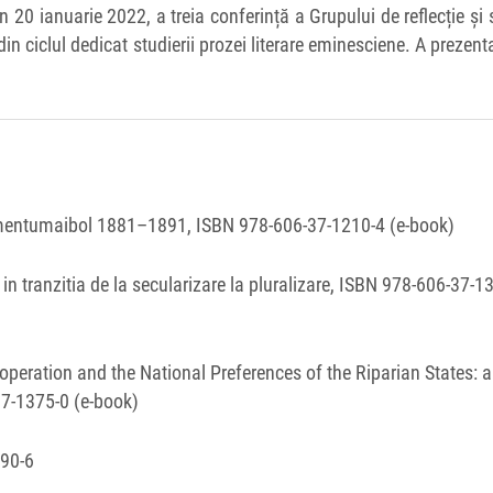
n 20 ianuarie 2022, a treia conferință a Grupului de reflecție și 
din ciclul dedicat studierii prozei literare eminesciene. A prezenta
umentumaibol 1881–1891, ISBN 978-606-37-1210-4 (e-book)
i in tranzitia de la secularizare la pluralizare, ISBN 978‐606‐37‐1
eration and the National Preferences of the Riparian States: a
7‐1375‐0 (e-book)
290-6