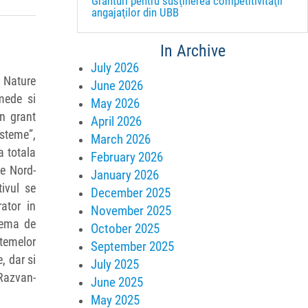
Granturi pentru susţinerea competitivităţii
angajaţilor din UBB
In Archive
July 2026
r Nature
June 2026
mede si
May 2026
n grant
April 2026
steme”,
March 2026
a totala
February 2026
de Nord-
January 2026
ivul se
December 2025
ator in
November 2025
chema de
October 2025
stemelor
September 2025
, dar si
July 2025
 Razvan-
June 2025
May 2025