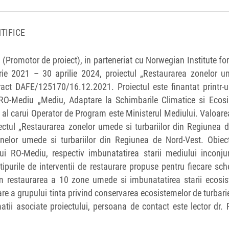
TIFICE
 (Promotor de proiect), in parteneriat cu Norwegian Institute fo
rie 2021 – 30 aprilie 2024, proiectul „Restaurarea zonelor u
ract DAFE/125170/16.12.2021. Proiectul este finantat printr-u
 RO-Mediu „Mediu, Adaptare la Schimbarile Climatice si Ecosi
, al carui Operator de Program este Ministerul Mediului. Valoare
ectul „Restaurarea zonelor umede si turbariilor din Regiunea 
nelor umede si turbariilor din Regiunea de Nord-Vest. Obiect
ui RO-Mediu, respectiv imbunatatirea starii mediului inconjur
n tipurile de interventii de restaurare propuse pentru fiecare s
nam restaurarea a 10 zone umede si imbunatatirea starii ecosi
are a grupului tinta privind conservarea ecosistemelor de turbarie
atii asociate proiectului, persoana de contact este lector dr.