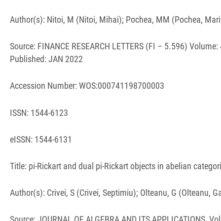
Author(s): Nitoi, M (Nitoi, Mihai); Pochea, MM (Pochea, Mar
Source: FINANCE RESEARCH LETTERS (FI – 5.596) Volume: 4
Published: JAN 2022
Accession Number: WOS:000741198700003
ISSN: 1544-6123
eISSN: 1544-6131
Title: pi-Rickart and dual pi-Rickart objects in abelian categor
Author(s): Crivei, S (Crivei, Septimiu); Olteanu, G (Olteanu, G
Source: JOURNAL OF ALGEBRA AND ITS APPLICATIONS Volum