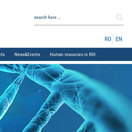
Search
for:
RO
EN
cts
News&Events
Human resources in RDI