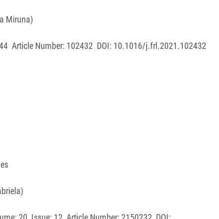
ia Miruna)
4 Article Number: 102432 DOI: 10.1016/j.frl.2021.102432
ies
abriela)
e: 20 Issue: 12 Article Number: 2150232 DOI: