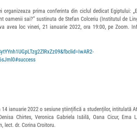
ei organizeaza prima conferinta din ciclul dedicat Egiptului: „
unt oamenii sai?” sustinuta de Stefan Colceriu (Institutul de Lin
 va avea loc vineri, 21 ianuarie 2022, ora 19:00, pe Zoom. In
ytYYnh1UGpLTzg2ZlRxZz09&fbclid=IwAR2-
6sJml0#success
14 ianuarie 2022 o sesiune științifică a studenților, intitulată At
 Denisa Chirtes, Veronica Gabriela Isăilă, Oana Cicur, Ema L
lect. dr. Corina Croitoru.