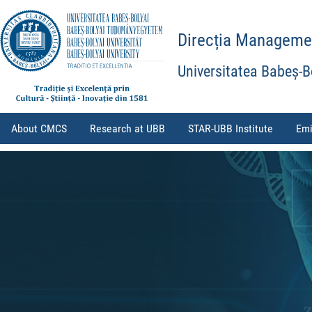
Direcția Management
Universitatea Babeș-B
About CMCS
Research at UBB
STAR-UBB Institute
Emi