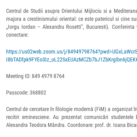
Centrul de Studii asupra Orientului Mijlociu si a Mediteran
majora a crestinismului oriental: ce este patericul si cine s
„Iorgu Iordan – Alexandru Rosetti”, Bucuresti). Conferinta
conectare:
https://us02web.zoom.us/j/84949798764?pwd=UGxLaWcrS
I8bTADfpk9FYEoSIz_oL22SxEUAzMCZb7bJ1ZbKrgIbn6jQEK
Meeting ID: 849 4979 8764
Passcode: 368802
Centrul de cercetare în filologie modernă (FiM) a organizat în 
recitiri eminesciene. Au prezentat comunicări studentele
Alexandra Teodora Mândra. Coordonare: prof. dr. Ioana Bican, 