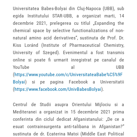
Universitatea Babes-Bolyai din Cluj-Napoca (UBB), sub
egida Institutului STAR-UBB, a organizat marti, 14
decembrie 2021, prelegerea cu titlul „Expanding the
chemical space by selective functionalizations of non-
natural amino acid derivatives”, sustinuta de Prof. Dr.
Kiss Loránd (Institute of Pharmaceutical Chemistry,
University of Szeged). Evenimentul a fost transmis
online si poate fi urmarit inregistrat pe canalul de
YouTube al UBB
(
https://www.youtube.com/c/UniversitateaBabe%C5%9F
Bolyai
) si pe pagina Facebook a Universitatii
(
https://www.facebook.com/UnivBabesBolyai
).
Centrul de Studii asupra Orientului Mijlociu si a
Mediteranei a organizat in 15 decembrie 2021 prima
conferinta din ciclul dedicat Afganistanului: „De ce a
esuat contrainsurgenta anti-talibana in Afganistan?”
sustinuta de dr. Ecaterina Matoi (Middle East Political