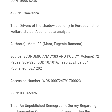
ISSN: 0886-6236
eISSN: 1944-9224
Title: Drivers of the shadow economy in European Union
welfare states: A panel data analysis
Author(s): Mara, ER (Mara, Eugenia Ramona)
Source: ECONOMIC ANALYSIS AND POLICY Volume: 72
Pages: 309-325 DOI: 10.1016/j.eap.2021.09.004
Published: DEC 2021
Accession Number: WOS:000724791700023
ISSN: 0313-5926
Title: An Unpublished Demographic Survey Regarding
the Aromanian Communities in Greece during the