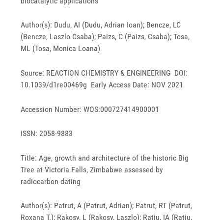
biocatalytic applications
Author(s): Dudu, AI (Dudu, Adrian Ioan); Bencze, LC
(Bencze, Laszlo Csaba); Paizs, C (Paizs, Csaba); Tosa,
ML (Tosa, Monica Loana)
Source: REACTION CHEMISTRY & ENGINEERING DOI:
10.1039/d1re00469g Early Access Date: NOV 2021
Accession Number: WOS:000727414900001
ISSN: 2058-9883
Title: Age, growth and architecture of the historic Big
Tree at Victoria Falls, Zimbabwe assessed by
radiocarbon dating
Author(s): Patrut, A (Patrut, Adrian); Patrut, RT (Patrut,
Roxana T.); Rakosy, L (Rakosy, Laszlo); Ratiu, IA (Ratiu,