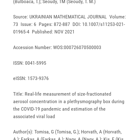
(Bulboaca, T.); Seoudy, TM (Seoudy, T. M.)
Source: UKRAINIAN MATHEMATICAL JOURNAL Volume:
73 Issue: 6 Pages: 872-887 DOI: 10.1007/s11253-021-
01965-4 Published: NOV 2021
Accession Number: WOS:000726070500003
ISSN: 0041-5995
eISSN: 1573-9376
Title: Real-life measurement of size-fractionated
aerosol concentration in a plethysmography box during
the COVID-19 pandemic and estimation of the
associated viral load
Author(s): Tomisa, G (Tomisa, G.); Horvath, A (Horvath,
A.); Farkas, A (Farkas, A.); Nagy, A (Nagy, A.); Kis, E (Kis,