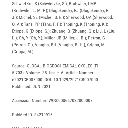
Schwietzke, S (Schwietzke, S.); Bruhwiler, LMP
(Bruhwiler, L. M. P.); Dlugokencky, EJ (Dlugokencky, E.
J.); Michel, SE (Michel, S. E.); Sherwood, OA (Sherwood,
O. A.); Tans, PP (Tans, P. P.); Thoning, K (Thoning, K.);
Etiope, G (Etiope, G.); Zhuang, Q (Zhuang, Q.); Liu, L (Liu,
L.); Oh, Y (Oh, Y.); Miller, JB (Miller, J. B.); Petron, G
(Petron, G.); Vaughn, BH (Vaughn, B. H.); Crippa, M
(Crippa, M.)
Source: GLOBAL BIOGEOCHEMICAL CYCLES (FI –
5.703) Volume: 35 Issue: 6 Article Number:
e2021GB007000 DOI: 10.1029/2021GB007000
Published: JUN 2021
Accession Number: WOS:000667032800007
PubMed ID: 34219915