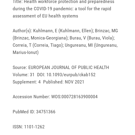
Title: Health workforce protection and preparedness
during the COVID-19 pandemic: a tool for the rapid
assessment of EU health systems
Author(s): Kuhlmann, E (Kuhlmann, Ellen); Brinzac, MG
(Brinzac, Monica-Georgiana); Burau, V (Burau, Viola);
Correia, T (Correia, Tiago); Ungureanu, MI (Ungureanu,
Marius-Ionut)
Source: EUROPEAN JOURNAL OF PUBLIC HEALTH
Volume: 31 DOI: 10.1093/eurpub/ckab152
Supplement: 4 Published: NOV 2021
Accession Number: WOS:000728163900004
PubMed ID: 34751366
ISSN: 1101-1262