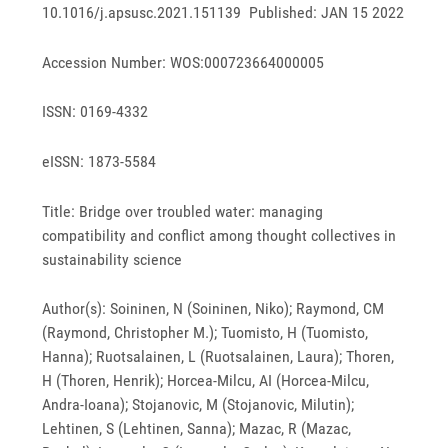
10.1016/j.apsusc.2021.151139 Published: JAN 15 2022
Accession Number: WOS:000723664000005
ISSN: 0169-4332
eISSN: 1873-5584
Title: Bridge over troubled water: managing
compatibility and conflict among thought collectives in
sustainability science
Author(s): Soininen, N (Soininen, Niko); Raymond, CM
(Raymond, Christopher M.); Tuomisto, H (Tuomisto,
Hanna); Ruotsalainen, L (Ruotsalainen, Laura); Thoren,
H (Thoren, Henrik); Horcea-Milcu, AI (Horcea-Milcu,
Andra-Ioana); Stojanovic, M (Stojanovic, Milutin);
Lehtinen, S (Lehtinen, Sanna); Mazac, R (Mazac,