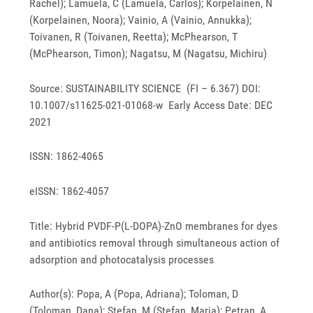
Rachel); Lamuela, C (Lamuela, Carlos); Korpelainen, N
(Korpelainen, Noora); Vainio, A (Vainio, Annukka);
Toivanen, R (Toivanen, Reetta); McPhearson, T
(McPhearson, Timon); Nagatsu, M (Nagatsu, Michiru)
Source: SUSTAINABILITY SCIENCE (FI – 6.367) DOI:
10.1007/s11625-021-01068-w Early Access Date: DEC
2021
ISSN: 1862-4065
eISSN: 1862-4057
Title: Hybrid PVDF-P(L-DOPA)-ZnO membranes for dyes
and antibiotics removal through simultaneous action of
adsorption and photocatalysis processes
Author(s): Popa, A (Popa, Adriana); Toloman, D
(Toloman, Dana); Stefan, M (Stefan, Maria); Petran, A