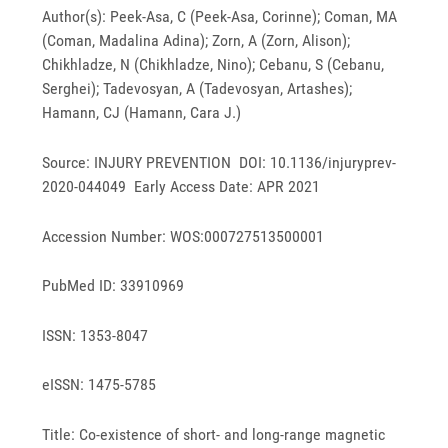
Author(s): Peek-Asa, C (Peek-Asa, Corinne); Coman, MA
(Coman, Madalina Adina); Zorn, A (Zorn, Alison);
Chikhladze, N (Chikhladze, Nino); Cebanu, S (Cebanu,
Serghei); Tadevosyan, A (Tadevosyan, Artashes);
Hamann, CJ (Hamann, Cara J.)
Source: INJURY PREVENTION DOI: 10.1136/injuryprev-
2020-044049 Early Access Date: APR 2021
Accession Number: WOS:000727513500001
PubMed ID: 33910969
ISSN: 1353-8047
eISSN: 1475-5785
Title: Co-existence of short- and long-range magnetic