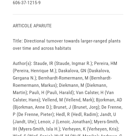
606-37-1215-9
ARTICOLE APARUTE
Title: Directional turnover towards larger-ranged plants
over time and across habitats
Author(s): Staude, IR (Staude, Ingmar R.); Pereira, HM
(Pereira, Henrique M.); Daskalova, GN (Daskalova,
Gergana N.); Bernhardt-Romermann, M (Bernhardt-
Roemermann, Markus); Diekmann, M (Diekmann,
Martin); Pauli, H (Pauli, Harald); Van Calster, H (Van
Calster, Hans); Vellend, M (Vellend, Mark); Bjorkman, AD
(Bjorkman, Anne D.); Brunet, J (Brunet, Jorg); De Frenne,
P (De Frenne, Pieter); Hedl, R (Hedl, Radim); Jandt, U
(Jandt, Ute); Lenoir, J (Lenoir, Jonathan); Myers-Smith,
IH (Myers-Smith, Isla H.); Verheyen, K (Verheyen, Kris);