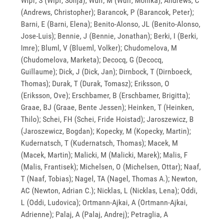
Wipf, S (Wipf, Sonja); Wulf, M (Wulf, Monika); Andrews, C
(Andrews, Christopher); Barancok, P (Barancok, Peter);
Barni, E (Barni, Elena); Benito-Alonso, JL (Benito-Alonso,
Jose-Luis); Bennie, J (Bennie, Jonathan); Berki, I (Berki,
Imre); Bluml, V (Blueml, Volker); Chudomelova, M
(Chudomelova, Marketa); Decocq, G (Decocq,
Guillaume); Dick, J (Dick, Jan); Dirnbock, T (Dirnboeck,
Thomas); Durak, T (Durak, Tomasz); Eriksson, O
(Eriksson, Ove); Erschbamer, B (Erschbamer, Brigitta);
Graae, BJ (Graae, Bente Jessen); Heinken, T (Heinken,
Thilo); Schei, FH (Schei, Fride Hoistad); Jaroszewicz, B
(Jaroszewicz, Bogdan); Kopecky, M (Kopecky, Martin);
Kudernatsch, T (Kudernatsch, Thomas); Macek, M
(Macek, Martin); Malicki, M (Malicki, Marek); Malis, F
(Malis, Frantisek); Michelsen, O (Michelsen, Ottar); Naaf,
T (Naaf, Tobias); Nagel, TA (Nagel, Thomas A.); Newton,
AC (Newton, Adrian C.); Nicklas, L (Nicklas, Lena); Oddi,
L (Oddi, Ludovica); Ortmann-Ajkai, A (Ortmann-Ajkai,
Adrienne); Palaj, A (Palaj, Andrej); Petraglia, A