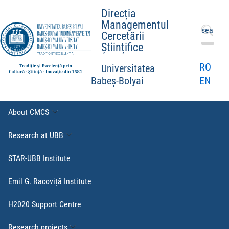
Direcția
Managementul
Search
Cercetării
for:
Științifice
RO
Universitatea
EN
Babeș-Bolyai
About CMCS
Research at UBB
STAR-UBB Institute
Emil G. Racoviță Institute
H2020 Support Centre
Research projects