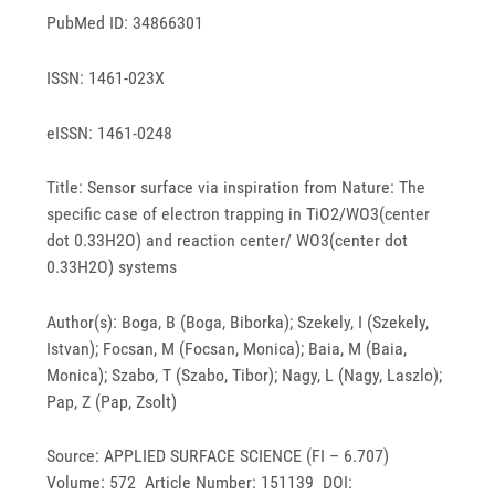
PubMed ID: 34866301
ISSN: 1461-023X
eISSN: 1461-0248
Title: Sensor surface via inspiration from Nature: The
specific case of electron trapping in TiO2/WO3(center
dot 0.33H2O) and reaction center/ WO3(center dot
0.33H2O) systems
Author(s): Boga, B (Boga, Biborka); Szekely, I (Szekely,
Istvan); Focsan, M (Focsan, Monica); Baia, M (Baia,
Monica); Szabo, T (Szabo, Tibor); Nagy, L (Nagy, Laszlo);
Pap, Z (Pap, Zsolt)
Source: APPLIED SURFACE SCIENCE (FI – 6.707)
Volume: 572 Article Number: 151139 DOI: