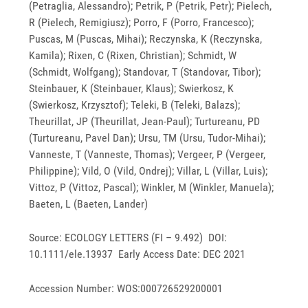
(Petraglia, Alessandro); Petrik, P (Petrik, Petr); Pielech,
R (Pielech, Remigiusz); Porro, F (Porro, Francesco);
Puscas, M (Puscas, Mihai); Reczynska, K (Reczynska,
Kamila); Rixen, C (Rixen, Christian); Schmidt, W
(Schmidt, Wolfgang); Standovar, T (Standovar, Tibor);
Steinbauer, K (Steinbauer, Klaus); Swierkosz, K
(Swierkosz, Krzysztof); Teleki, B (Teleki, Balazs);
Theurillat, JP (Theurillat, Jean-Paul); Turtureanu, PD
(Turtureanu, Pavel Dan); Ursu, TM (Ursu, Tudor-Mihai);
Vanneste, T (Vanneste, Thomas); Vergeer, P (Vergeer,
Philippine); Vild, O (Vild, Ondrej); Villar, L (Villar, Luis);
Vittoz, P (Vittoz, Pascal); Winkler, M (Winkler, Manuela);
Baeten, L (Baeten, Lander)
Source: ECOLOGY LETTERS (FI – 9.492) DOI:
10.1111/ele.13937 Early Access Date: DEC 2021
Accession Number: WOS:000726529200001