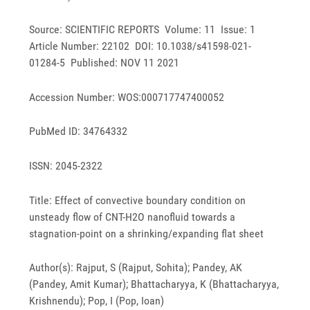
Source: SCIENTIFIC REPORTS Volume: 11 Issue: 1
Article Number: 22102 DOI: 10.1038/s41598-021-
01284-5 Published: NOV 11 2021
Accession Number: WOS:000717747400052
PubMed ID: 34764332
ISSN: 2045-2322
Title: Effect of convective boundary condition on
unsteady flow of CNT-H2O nanofluid towards a
stagnation-point on a shrinking/expanding flat sheet
Author(s): Rajput, S (Rajput, Sohita); Pandey, AK
(Pandey, Amit Kumar); Bhattacharyya, K (Bhattacharyya,
Krishnendu); Pop, I (Pop, Ioan)