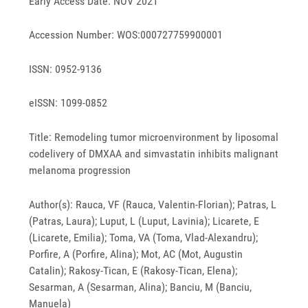
Early Access Date: NOV 2021
Accession Number: WOS:000727759900001
ISSN: 0952-9136
eISSN: 1099-0852
Title: Remodeling tumor microenvironment by liposomal
codelivery of DMXAA and simvastatin inhibits malignant
melanoma progression
Author(s): Rauca, VF (Rauca, Valentin-Florian); Patras, L
(Patras, Laura); Luput, L (Luput, Lavinia); Licarete, E
(Licarete, Emilia); Toma, VA (Toma, Vlad-Alexandru);
Porfire, A (Porfire, Alina); Mot, AC (Mot, Augustin
Catalin); Rakosy-Tican, E (Rakosy-Tican, Elena);
Sesarman, A (Sesarman, Alina); Banciu, M (Banciu,
Manuela)