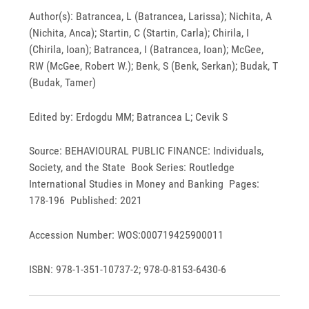
Author(s): Batrancea, L (Batrancea, Larissa); Nichita, A
(Nichita, Anca); Startin, C (Startin, Carla); Chirila, I
(Chirila, Ioan); Batrancea, I (Batrancea, Ioan); McGee,
RW (McGee, Robert W.); Benk, S (Benk, Serkan); Budak, T
(Budak, Tamer)
Edited by: Erdogdu MM; Batrancea L; Cevik S
Source: BEHAVIOURAL PUBLIC FINANCE: Individuals,
Society, and the State Book Series: Routledge
International Studies in Money and Banking Pages:
178-196 Published: 2021
Accession Number: WOS:000719425900011
ISBN: 978-1-351-10737-2; 978-0-8153-6430-6