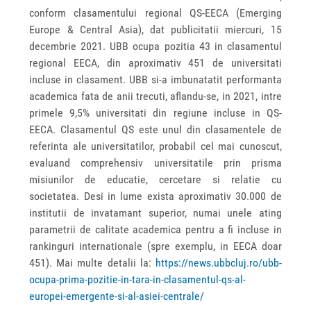
conform clasamentului regional QS-EECA (Emerging
Europe & Central Asia), dat publicitatii miercuri, 15
decembrie 2021. UBB ocupa pozitia 43 in clasamentul
regional EECA, din aproximativ 451 de universitati
incluse in clasament. UBB si-a imbunatatit performanta
academica fata de anii trecuti, aflandu-se, in 2021, intre
primele 9,5% universitati din regiune incluse in QS-
EECA. Clasamentul QS este unul din clasamentele de
referinta ale universitatilor, probabil cel mai cunoscut,
evaluand comprehensiv universitatile prin prisma
misiunilor de educatie, cercetare si relatie cu
societatea. Desi in lume exista aproximativ 30.000 de
institutii de invatamant superior, numai unele ating
parametrii de calitate academica pentru a fi incluse in
rankinguri internationale (spre exemplu, in EECA doar
451). Mai multe detalii la:
https://news.ubbcluj.ro/ubb-
ocupa-prima-pozitie-in-tara-in-clasamentul-qs-al-
europei-emergente-si-al-asiei-centrale/