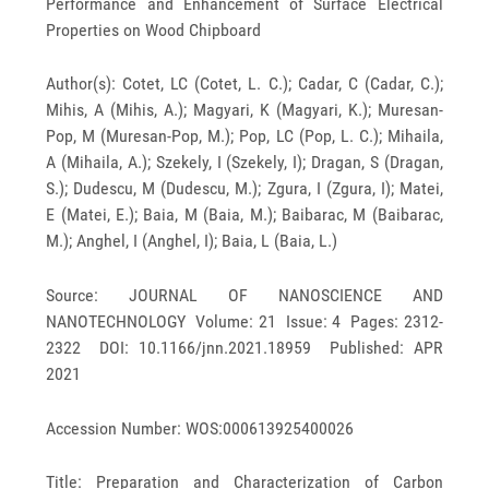
Performance and Enhancement of Surface Electrical
Properties on Wood Chipboard
Author(s): Cotet, LC (Cotet, L. C.); Cadar, C (Cadar, C.);
Mihis, A (Mihis, A.); Magyari, K (Magyari, K.); Muresan-
Pop, M (Muresan-Pop, M.); Pop, LC (Pop, L. C.); Mihaila,
A (Mihaila, A.); Szekely, I (Szekely, I); Dragan, S (Dragan,
S.); Dudescu, M (Dudescu, M.); Zgura, I (Zgura, I); Matei,
E (Matei, E.); Baia, M (Baia, M.); Baibarac, M (Baibarac,
M.); Anghel, I (Anghel, I); Baia, L (Baia, L.)
Source: JOURNAL OF NANOSCIENCE AND
NANOTECHNOLOGY Volume: 21 Issue: 4 Pages: 2312-
2322 DOI: 10.1166/jnn.2021.18959 Published: APR
2021
Accession Number: WOS:000613925400026
Title: Preparation and Characterization of Carbon