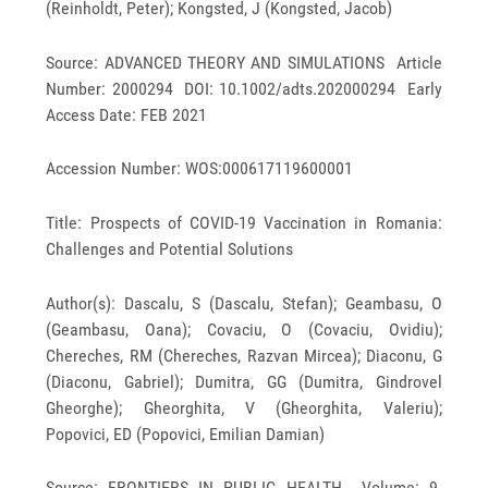
(Reinholdt, Peter); Kongsted, J (Kongsted, Jacob)
Source: ADVANCED THEORY AND SIMULATIONS Article
Number: 2000294 DOI: 10.1002/adts.202000294 Early
Access Date: FEB 2021
Accession Number: WOS:000617119600001
Title: Prospects of COVID-19 Vaccination in Romania:
Challenges and Potential Solutions
Author(s): Dascalu, S (Dascalu, Stefan); Geambasu, O
(Geambasu, Oana); Covaciu, O (Covaciu, Ovidiu);
Chereches, RM (Chereches, Razvan Mircea); Diaconu, G
(Diaconu, Gabriel); Dumitra, GG (Dumitra, Gindrovel
Gheorghe); Gheorghita, V (Gheorghita, Valeriu);
Popovici, ED (Popovici, Emilian Damian)
Source: FRONTIERS IN PUBLIC HEALTH Volume: 9