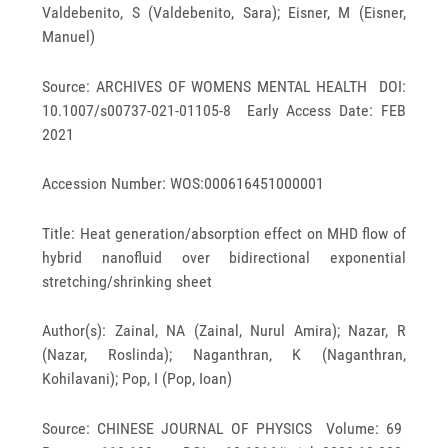
Valdebenito, S (Valdebenito, Sara); Eisner, M (Eisner,
Manuel)
Source: ARCHIVES OF WOMENS MENTAL HEALTH DOI:
10.1007/s00737-021-01105-8 Early Access Date: FEB
2021
Accession Number: WOS:000616451000001
Title: Heat generation/absorption effect on MHD flow of
hybrid nanofluid over bidirectional exponential
stretching/shrinking sheet
Author(s): Zainal, NA (Zainal, Nurul Amira); Nazar, R
(Nazar, Roslinda); Naganthran, K (Naganthran,
Kohilavani); Pop, I (Pop, Ioan)
Source: CHINESE JOURNAL OF PHYSICS Volume: 69