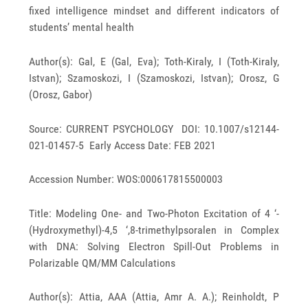
fixed intelligence mindset and different indicators of
students’ mental health
Author(s): Gal, E (Gal, Eva); Toth-Kiraly, I (Toth-Kiraly,
Istvan); Szamoskozi, I (Szamoskozi, Istvan); Orosz, G
(Orosz, Gabor)
Source: CURRENT PSYCHOLOGY DOI: 10.1007/s12144-
021-01457-5 Early Access Date: FEB 2021
Accession Number: WOS:000617815500003
Title: Modeling One- and Two-Photon Excitation of 4 ‘-
(Hydroxymethyl)-4,5 ‘,8-trimethylpsoralen in Complex
with DNA: Solving Electron Spill-Out Problems in
Polarizable QM/MM Calculations
Author(s): Attia, AAA (Attia, Amr A. A.); Reinholdt, P