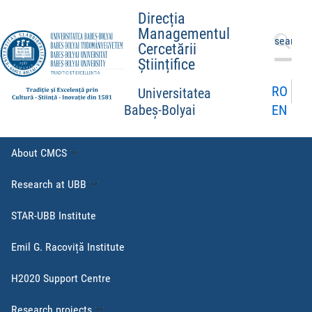
Direcția
Managementul
Search
Cercetării
for:
Științifice
RO
Universitatea
EN
Babeș-Bolyai
About CMCS
Research at UBB
STAR-UBB Institute
Emil G. Racoviță Institute
H2020 Support Centre
Research projects