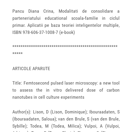
Pancu Diana Crina, Modalitati de consolidare a
parteneriatului educational scoala-familie in ciclul
primar. Aplicatii pe baza teoriei inteligentelor multiple,
ISBN 978‐606‐37‐1008‐7 (e-book)
***************************************************
*****
ARTICOLE APARUTE
Title: Femtosecond pulsed laser microscopy: a new tool
to assess the in vitro delivered dose of carbon
nanotubes in cell culture experiments
Author(s): Lison, D (Lison, Dominique); Ibouraadaten, S
(Ibouraadaten, Saloua); van den Brule, S (van den Brule,
Sybille); Todea, M (Todea, Milica); Vulpoi, A (Vulpoi,