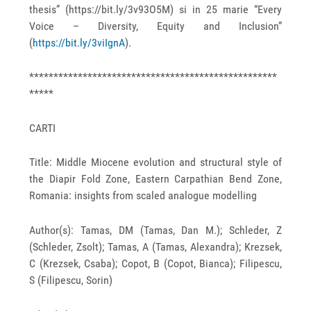
thesis”
(https://bit.ly/3v93O5M
) si in 25 marie “Every
Voice – Diversity, Equity and Inclusion”
(
https://bit.ly/3viIgnA
).
***************************************************
*****
CARTI
Title: Middle Miocene evolution and structural style of
the Diapir Fold Zone, Eastern Carpathian Bend Zone,
Romania: insights from scaled analogue modelling
Author(s): Tamas, DM (Tamas, Dan M.); Schleder, Z
(Schleder, Zsolt); Tamas, A (Tamas, Alexandra); Krezsek,
C (Krezsek, Csaba); Copot, B (Copot, Bianca); Filipescu,
S (Filipescu, Sorin)