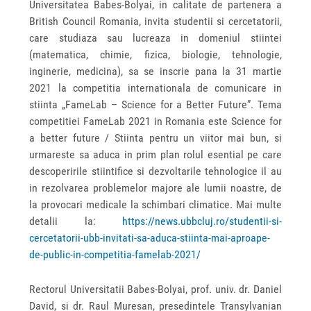
Universitatea Babes-Bolyai, in calitate de partenera a
British Council Romania, invita studentii si cercetatorii,
care studiaza sau lucreaza in domeniul stiintei
(matematica, chimie, fizica, biologie, tehnologie,
inginerie, medicina), sa se inscrie pana la 31 martie
2021 la competitia internationala de comunicare in
stiinta „FameLab – Science for a Better Future”. Tema
competitiei FameLab 2021 in Romania este Science for
a better future / Stiinta pentru un viitor mai bun, si
urmareste sa aduca in prim plan rolul esential pe care
descoperirile stiintifice si dezvoltarile tehnologice il au
in rezolvarea problemelor majore ale lumii noastre, de
la provocari medicale la schimbari climatice. Mai multe
detalii la:
https://news.ubbcluj.ro/studentii-si-
cercetatorii-ubb-invitati-sa-aduca-stiinta-mai-aproape-
de-public-in-competitia-famelab-2021/
Rectorul Universitatii Babes-Bolyai, prof. univ. dr. Daniel
David, si dr. Raul Muresan, presedintele Transylvanian