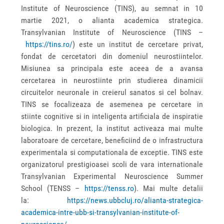
Institute of Neuroscience (TINS), au semnat in 10
martie 2021, o alianta academica strategica.
Transylvanian Institute of Neuroscience (TINS –
https://tins.ro/
) este un institut de cercetare privat,
fondat de cercetatori din domeniul neurostiintelor.
Misiunea sa principala este aceea de a avansa
cercetarea in neurostiinte prin studierea dinamicii
circuitelor neuronale in creierul sanatos si cel bolnav.
TINS se focalizeaza de asemenea pe cercetare in
stiinte cognitive si in inteligenta artificiala de inspiratie
biologica. In prezent, la institut activeaza mai multe
laboratoare de cercetare, beneficiind de o infrastructura
experimentala si computationala de exceptie. TINS este
organizatorul prestigioasei scoli de vara internationale
Transylvanian Experimental Neuroscience Summer
School (TENSS –
https://tenss.ro
). Mai multe detalii
la:
https://news.ubbcluj.ro/alianta-strategica-
academica-intre-ubb-si-transylvanian-institute-of-