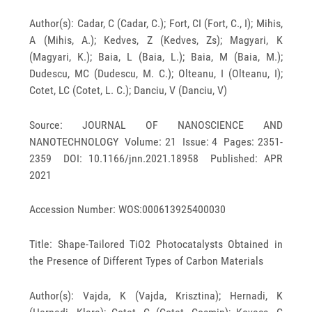
Author(s): Cadar, C (Cadar, C.); Fort, CI (Fort, C., I); Mihis,
A (Mihis, A.); Kedves, Z (Kedves, Zs); Magyari, K
(Magyari, K.); Baia, L (Baia, L.); Baia, M (Baia, M.);
Dudescu, MC (Dudescu, M. C.); Olteanu, I (Olteanu, I);
Cotet, LC (Cotet, L. C.); Danciu, V (Danciu, V)
Source: JOURNAL OF NANOSCIENCE AND
NANOTECHNOLOGY Volume: 21 Issue: 4 Pages: 2351-
2359 DOI: 10.1166/jnn.2021.18958 Published: APR
2021
Accession Number: WOS:000613925400030
Title: Shape-Tailored TiO2 Photocatalysts Obtained in
the Presence of Different Types of Carbon Materials
Author(s): Vajda, K (Vajda, Krisztina); Hernadi, K