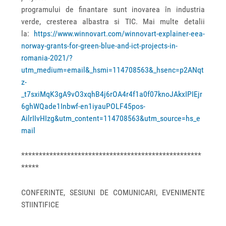
programului de finantare sunt inovarea în industria
verde, cresterea albastra si TIC. Mai multe detalii
la:
https://www.winnovart.com/winnovart-explainer-eea-
norway-grants-for-green-blue-and-ict-projects-in-
romania-2021/?
utm_medium=email&_hsmi=114708563&_hsenc=p2ANqt
z-
_t7sxiMqK3gA9vO3xqhB4j6rOA4r4f1a0f07knoJAkxIPIEjr
6ghWQade1Inbwf-en1iyauPOLF45pos-
AilrIIvHIzg&utm_content=114708563&utm_source=hs_e
mail
***************************************************
*****
CONFERINTE, SESIUNI DE COMUNICARI, EVENIMENTE
STIINTIFICE