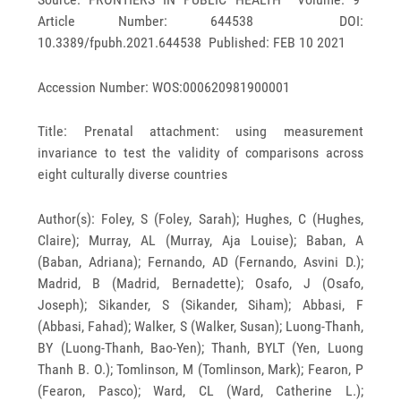
Article Number: 644538 DOI:
10.3389/fpubh.2021.644538 Published: FEB 10 2021
Accession Number: WOS:000620981900001
Title: Prenatal attachment: using measurement
invariance to test the validity of comparisons across
eight culturally diverse countries
Author(s): Foley, S (Foley, Sarah); Hughes, C (Hughes,
Claire); Murray, AL (Murray, Aja Louise); Baban, A
(Baban, Adriana); Fernando, AD (Fernando, Asvini D.);
Madrid, B (Madrid, Bernadette); Osafo, J (Osafo,
Joseph); Sikander, S (Sikander, Siham); Abbasi, F
(Abbasi, Fahad); Walker, S (Walker, Susan); Luong-Thanh,
BY (Luong-Thanh, Bao-Yen); Thanh, BYLT (Yen, Luong
Thanh B. O.); Tomlinson, M (Tomlinson, Mark); Fearon, P
(Fearon, Pasco); Ward, CL (Ward, Catherine L.);