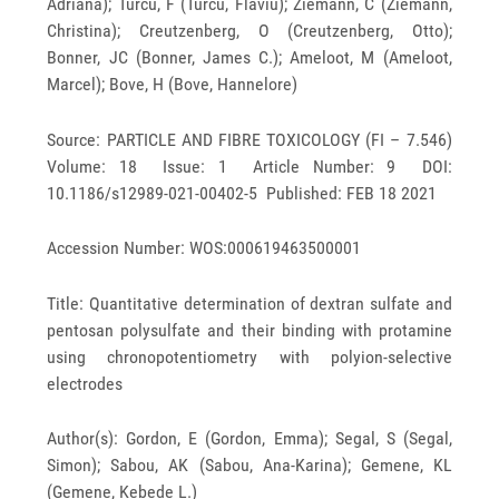
Adriana); Turcu, F (Turcu, Flaviu); Ziemann, C (Ziemann,
Christina); Creutzenberg, O (Creutzenberg, Otto);
Bonner, JC (Bonner, James C.); Ameloot, M (Ameloot,
Marcel); Bove, H (Bove, Hannelore)
Source: PARTICLE AND FIBRE TOXICOLOGY (FI – 7.546)
Volume: 18 Issue: 1 Article Number: 9 DOI:
10.1186/s12989-021-00402-5 Published: FEB 18 2021
Accession Number: WOS:000619463500001
Title: Quantitative determination of dextran sulfate and
pentosan polysulfate and their binding with protamine
using chronopotentiometry with polyion-selective
electrodes
Author(s): Gordon, E (Gordon, Emma); Segal, S (Segal,
Simon); Sabou, AK (Sabou, Ana-Karina); Gemene, KL
(Gemene, Kebede L.)