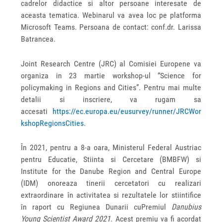
cadrelor didactice si altor persoane interesate de
aceasta tematica. Webinarul va avea loc pe platforma
Microsoft Teams. Persoana de contact: conf.dr. Larissa
Batrancea.
Joint Research Centre (JRC) al Comisiei Europene va
organiza in 23 martie workshop-ul “Science for
policymaking in Regions and Cities”. Pentru mai multe
detalii si inscriere, va rugam sa
accesati
https://ec.europa.eu/eusurvey/runner/JRCWor
kshopRegionsCities
.
În 2021, pentru a 8-a oara, Ministerul Federal Austriac
pentru Educatie, Stiinta si Cercetare (BMBFW) si
Institute for the Danube Region and Central Europe
(IDM) onoreaza tinerii cercetatori cu realizari
extraordinare în activitatea si rezultatele lor stiintifice
în raport cu Regiunea Dunarii cuPremiul
Danubius
Young Scientist Award 2021
. Acest premiu va fi acordat