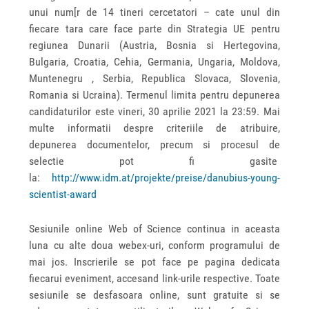
unui num[r de 14 tineri cercetatori – cate unul din
fiecare tara care face parte din Strategia UE pentru
regiunea Dunarii (Austria, Bosnia si Hertegovina,
Bulgaria, Croatia, Cehia, Germania, Ungaria, Moldova,
Muntenegru , Serbia, Republica Slovaca, Slovenia,
Romania si Ucraina). Termenul limita pentru depunerea
candidaturilor este vineri, 30 aprilie 2021 la 23:59. Mai
multe informatii despre criteriile de atribuire,
depunerea documentelor, precum si procesul de
selectie pot fi gasite
la:
http://www.idm.at/projekte/preise/danubius-young-
scientist-award
Sesiunile online Web of Science continua in aceasta
luna cu alte doua webex-uri, conform programului de
mai jos. Inscrierile se pot face pe pagina dedicata
fiecarui eveniment, accesand link-urile respective. Toate
sesiunile se desfasoara online, sunt gratuite si se