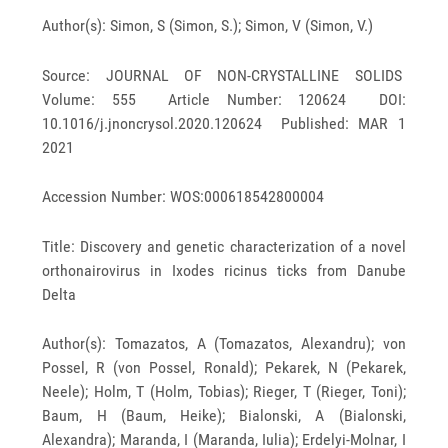
Author(s): Simon, S (Simon, S.); Simon, V (Simon, V.)
Source: JOURNAL OF NON-CRYSTALLINE SOLIDS
Volume: 555 Article Number: 120624 DOI:
10.1016/j.jnoncrysol.2020.120624 Published: MAR 1
2021
Accession Number: WOS:000618542800004
Title: Discovery and genetic characterization of a novel
orthonairovirus in Ixodes ricinus ticks from Danube
Delta
Author(s): Tomazatos, A (Tomazatos, Alexandru); von
Possel, R (von Possel, Ronald); Pekarek, N (Pekarek,
Neele); Holm, T (Holm, Tobias); Rieger, T (Rieger, Toni);
Baum, H (Baum, Heike); Bialonski, A (Bialonski,
Alexandra); Maranda, I (Maranda, Iulia); Erdelyi-Molnar, I