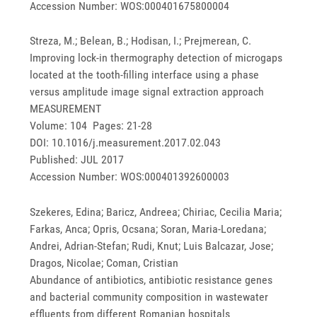
Accession Number: WOS:000401675800004
Streza, M.; Belean, B.; Hodisan, I.; Prejmerean, C.
Improving lock-in thermography detection of microgaps
located at the tooth-filling interface using a phase
versus amplitude image signal extraction approach
MEASUREMENT
Volume: 104 Pages: 21-28
DOI: 10.1016/j.measurement.2017.02.043
Published: JUL 2017
Accession Number: WOS:000401392600003
Szekeres, Edina; Baricz, Andreea; Chiriac, Cecilia Maria;
Farkas, Anca; Opris, Ocsana; Soran, Maria-Loredana;
Andrei, Adrian-Stefan; Rudi, Knut; Luis Balcazar, Jose;
Dragos, Nicolae; Coman, Cristian
Abundance of antibiotics, antibiotic resistance genes
and bacterial community composition in wastewater
effluents from different Romanian hospitals