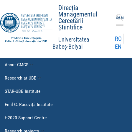
Direcția
Managementul
Search
Cercetării
for:
Științifice
RO
Universitatea
EN
Babeș-Bolyai
About CMCS
Research at UBB
STAR-UBB Institute
Emil G. Racoviță Institute
H2020 Support Centre
Research projects