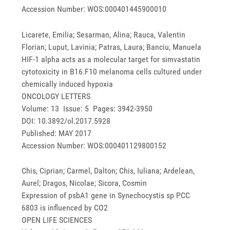
Accession Number: WOS:000401445900010
Licarete, Emilia; Sesarman, Alina; Rauca, Valentin
Florian; Luput, Lavinia; Patras, Laura; Banciu, Manuela
HIF-1 alpha acts as a molecular target for simvastatin
cytotoxicity in B16.F10 melanoma cells cultured under
chemically induced hypoxia
ONCOLOGY LETTERS
Volume: 13 Issue: 5 Pages: 3942-3950
DOI: 10.3892/ol.2017.5928
Published: MAY 2017
Accession Number: WOS:000401129800152
Chis, Ciprian; Carmel, Dalton; Chis, Iuliana; Ardelean,
Aurel; Dragos, Nicolae; Sicora, Cosmin
Expression of psbA1 gene in Synechocystis sp PCC
6803 is influenced by CO2
OPEN LIFE SCIENCES