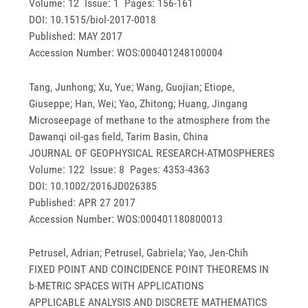
Volume: 12 Issue: 1 Pages: 156-161
DOI: 10.1515/biol-2017-0018
Published: MAY 2017
Accession Number: WOS:000401248100004
Tang, Junhong; Xu, Yue; Wang, Guojian; Etiope,
Giuseppe; Han, Wei; Yao, Zhitong; Huang, Jingang
Microseepage of methane to the atmosphere from the
Dawanqi oil-gas field, Tarim Basin, China
JOURNAL OF GEOPHYSICAL RESEARCH-ATMOSPHERES
Volume: 122 Issue: 8 Pages: 4353-4363
DOI: 10.1002/2016JD026385
Published: APR 27 2017
Accession Number: WOS:000401180800013
Petrusel, Adrian; Petrusel, Gabriela; Yao, Jen-Chih
FIXED POINT AND COINCIDENCE POINT THEOREMS IN
b-METRIC SPACES WITH APPLICATIONS
APPLICABLE ANALYSIS AND DISCRETE MATHEMATICS