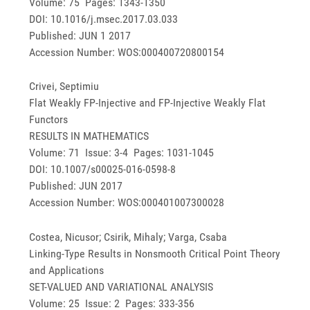
Volume: 75 Pages: 1343-1350
DOI: 10.1016/j.msec.2017.03.033
Published: JUN 1 2017
Accession Number: WOS:000400720800154
Crivei, Septimiu
Flat Weakly FP-Injective and FP-Injective Weakly Flat
Functors
RESULTS IN MATHEMATICS
Volume: 71 Issue: 3-4 Pages: 1031-1045
DOI: 10.1007/s00025-016-0598-8
Published: JUN 2017
Accession Number: WOS:000401007300028
Costea, Nicusor; Csirik, Mihaly; Varga, Csaba
Linking-Type Results in Nonsmooth Critical Point Theory
and Applications
SET-VALUED AND VARIATIONAL ANALYSIS
Volume: 25 Issue: 2 Pages: 333-356