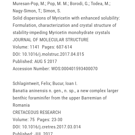
Muresan-Pop, M.; Pop, M. M.; Borodi, G.; Todea, M.;
Nagy-Simon, T.; Simon, S.
Solid dispersions of Myricetin with enhanced solubility:
Formulation, characterization and crystal structure of
stability-impeding Myricetin monohydrate crystals
JOURNAL OF MOLECULAR STRUCTURE
Volume: 1141 Pages: 607-614
DOI: 10.1016/j.molstruc.2017.04.015
Published: AUG 5 2017
Accession Number: WOS:000401593400070
Schlagintweit, Felix; Bucur, Ioan I.
Banatia aninensis n. gen., n. sp., a new complex larger
benthic foraminifer from the upper Barremian of
Romania
CRETACEOUS RESEARCH
Volume: 75 Pages: 23-30
DOI: 10.1016/j.cretres.2017.03.014
Published: JUL 2017