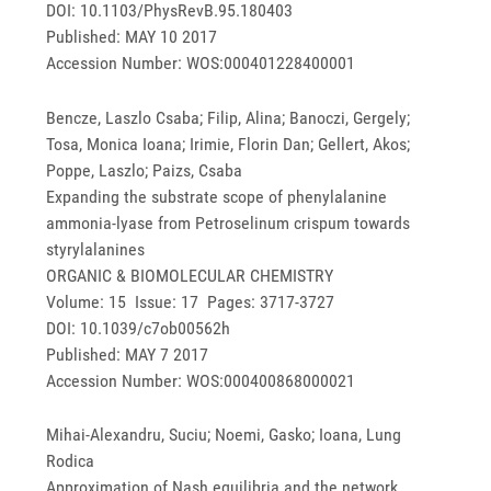
DOI: 10.1103/PhysRevB.95.180403
Published: MAY 10 2017
Accession Number: WOS:000401228400001
Bencze, Laszlo Csaba; Filip, Alina; Banoczi, Gergely;
Tosa, Monica Ioana; Irimie, Florin Dan; Gellert, Akos;
Poppe, Laszlo; Paizs, Csaba
Expanding the substrate scope of phenylalanine
ammonia-lyase from Petroselinum crispum towards
styrylalanines
ORGANIC & BIOMOLECULAR CHEMISTRY
Volume: 15 Issue: 17 Pages: 3717-3727
DOI: 10.1039/c7ob00562h
Published: MAY 7 2017
Accession Number: WOS:000400868000021
Mihai-Alexandru, Suciu; Noemi, Gasko; Ioana, Lung
Rodica
Approximation of Nash equilibria and the network