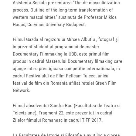
Asistenta Sociala prezentarea “The de-masculinization
process. Outline of the long-term transformation of
western masculinities” sustinuta de Professor Miklos
Hadas, Corvinus University Budapest.
Filmul Gazda al regizorului Mircea Albutiu , fotograf și
în prezent student al programului de master
Documentary Filmmaking la UBB, este primul film
produs in cadrul Masterului Documentary filmaking care
ajunge intr-o prestigioasa competitie internationala, in
cadrul Festivalului de Film Pelicam Tulcea, unicul
festival de film din Romania afiliat retelei Green Film
Network.
Filmul absolventei Sandra Rad (Facultatea de Teatru si
Televiziune), Fragment 22, este prezentat in cadrul
Zilelor filmului Romanesc in cadrul TIFF 2017.
La Facultatea de Istorie si Filosofie a avut loc a cincea