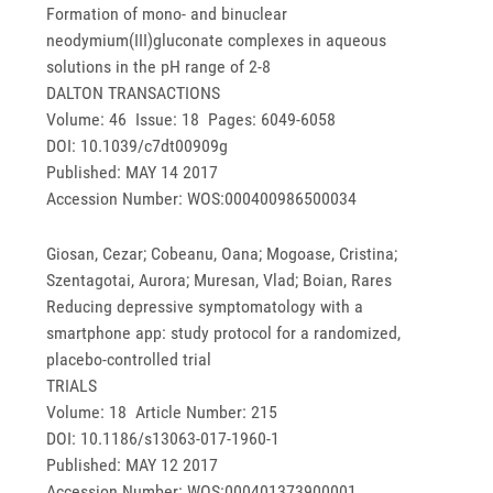
Formation of mono- and binuclear
neodymium(III)gluconate complexes in aqueous
solutions in the pH range of 2-8
DALTON TRANSACTIONS
Volume: 46 Issue: 18 Pages: 6049-6058
DOI: 10.1039/c7dt00909g
Published: MAY 14 2017
Accession Number: WOS:000400986500034
Giosan, Cezar; Cobeanu, Oana; Mogoase, Cristina;
Szentagotai, Aurora; Muresan, Vlad; Boian, Rares
Reducing depressive symptomatology with a
smartphone app: study protocol for a randomized,
placebo-controlled trial
TRIALS
Volume: 18 Article Number: 215
DOI: 10.1186/s13063-017-1960-1
Published: MAY 12 2017
Accession Number: WOS:000401373900001