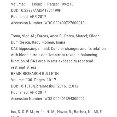
Volume: 11 Issue: 1 Pages: 199-215
DOI: 10.2298/AADM1701199P
Published: APR 2017
Accession Number: WOS:000400727600013
Toma, Vlad Al.; Farcas, Anca D.; Parvu, Marcel; Silaghi-
Dumitrescu, Radu; Roman, Ioana
CA3 hippocampal field: Cellular changes and its relation
with blood nitro-oxidative stress reveal a balancing
function of CA3 area in rats exposed to repetead
restraint stress
BRAIN RESEARCH BULLETIN
Volume: 130 Pages: 10-17
DOI: 10.1016/j.brainresbull.2016.12.012
Published: APR 2017
Accession Number: WOS:000401394300002
Isa, S. S. P. M.; Arifin, N. M.; Nazar, R.; Bachok, N.; Ali, F.