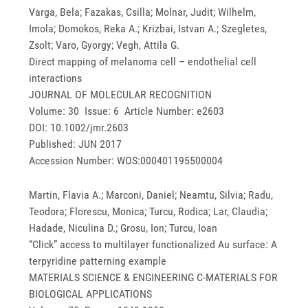
Varga, Bela; Fazakas, Csilla; Molnar, Judit; Wilhelm,
Imola; Domokos, Reka A.; Krizbai, Istvan A.; Szegletes,
Zsolt; Varo, Gyorgy; Vegh, Attila G.
Direct mapping of melanoma cell – endothelial cell
interactions
JOURNAL OF MOLECULAR RECOGNITION
Volume: 30 Issue: 6 Article Number: e2603
DOI: 10.1002/jmr.2603
Published: JUN 2017
Accession Number: WOS:000401195500004
Martin, Flavia A.; Marconi, Daniel; Neamtu, Silvia; Radu,
Teodora; Florescu, Monica; Turcu, Rodica; Lar, Claudia;
Hadade, Niculina D.; Grosu, Ion; Turcu, Ioan
“Click” access to multilayer functionalized Au surface: A
terpyridine patterning example
MATERIALS SCIENCE & ENGINEERING C-MATERIALS FOR
BIOLOGICAL APPLICATIONS