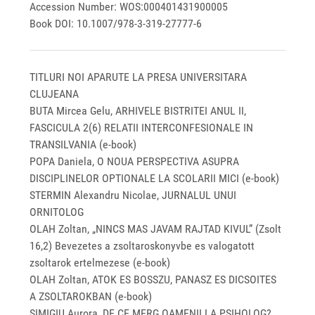
Accession Number: WOS:000401431900005
Book DOI: 10.1007/978-3-319-27777-6
TITLURI NOI APARUTE LA PRESA UNIVERSITARA
CLUJEANA
BUTA Mircea Gelu, ARHIVELE BISTRITEI ANUL II,
FASCICULA 2(6) RELATII INTERCONFESIONALE IN
TRANSILVANIA (e-book)
POPA Daniela, O NOUA PERSPECTIVA ASUPRA
DISCIPLINELOR OPTIONALE LA SCOLARII MICI (e-book)
STERMIN Alexandru Nicolae, JURNALUL UNUI
ORNITOLOG
OLAH Zoltan, „NINCS MAS JAVAM RAJTAD KIVUL” (Zsolt
16,2) Bevezetes a zsoltaroskonyvbe es valogatott
zsoltarok ertelmezese (e-book)
OLAH Zoltan, ATOK ES BOSSZU, PANASZ ES DICSOITES
A ZSOLTAROKBAN (e-book)
SIMIGIU Aurora, DE CE MERG OAMENII LA PSIHOLOG?