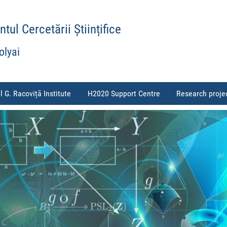
ul Cercetării Științifice
olyai
l G. Racoviță Institute
H2020 Support Centre
Research proje