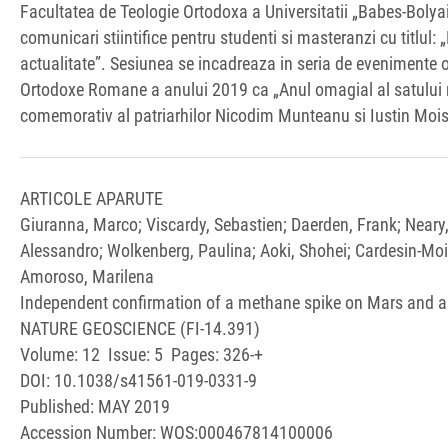
Facultatea de Teologie Ortodoxa a Universitatii „Babes-Bolya
comunicari stiintifice pentru studenti si masteranzi cu titlul: 
actualitate”. Sesiunea se incadreaza in seria de evenimente or
Ortodoxe Romane a anului 2019 ca „Anul omagial al satului rom
comemorativ al patriarhilor Nicodim Munteanu si Iustin Moises
ARTICOLE APARUTE
Giuranna, Marco; Viscardy, Sebastien; Daerden, Frank; Neary, 
Alessandro; Wolkenberg, Paulina; Aoki, Shohei; Cardesin-Moine
Amoroso, Marilena
Independent confirmation of a methane spike on Mars and a 
NATURE GEOSCIENCE (FI-14.391)
Volume: 12 Issue: 5 Pages: 326-+
DOI: 10.1038/s41561-019-0331-9
Published: MAY 2019
Accession Number: WOS:000467814100006