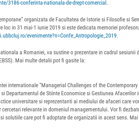
nte/3186-conferinta-nationala-de-drept-comercial
.
temporane” organizata de Facultatea de Istorie si Filosofie si Se
are loc in 31 mai-1 iunie 2019 si este dedicata memoriei profesoru
phi.ubbcluj.ro/evenimente?n=Confe_Antropologie_2019
.
ationala a Romaniei, va sustine o prezentare in cadrul sesiunii 
S). Mai multe detalii pot fi gasite la:
rintei internationale ”Managerial Challenges of the Contemporary
i Departamentul de Stiinte Economice si Gestiunea Afacerilor i
ice universitare si reprezentanti ai mediului de afaceri care vo
nor cercetari relevante in domeniul managementului. Vor fi dezbat
i solutiile care pot fi adoptate de organizatii in acest sens. Ma