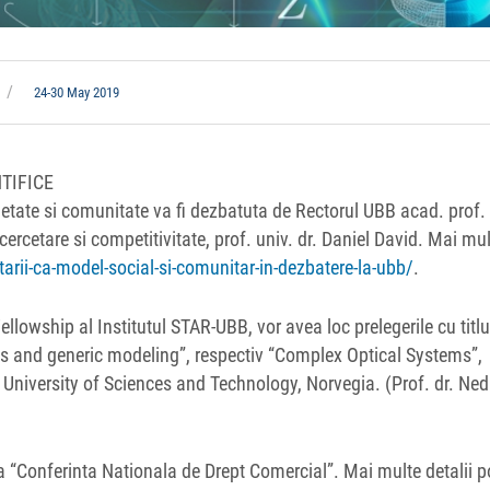
24-30 May 2019
TIFICE
cietate si comunitate va fi dezbatuta de Rectorul UBB acad. prof.
rcetare si competitivitate, prof. univ. dr. Daniel David. Mai mu
arii-ca-model-social-si-comunitar-in-dezbatere-la-ubb/
.
ellowship al Institutul STAR-UBB, vor avea loc prelegerile cu titlu
s and generic modeling”, respectiv “Complex Optical Systems”,
University of Sciences and Technology, Norvegia. (Prof. dr. Ne
ta “Conferinta Nationala de Drept Comercial”. Mai multe detalii po