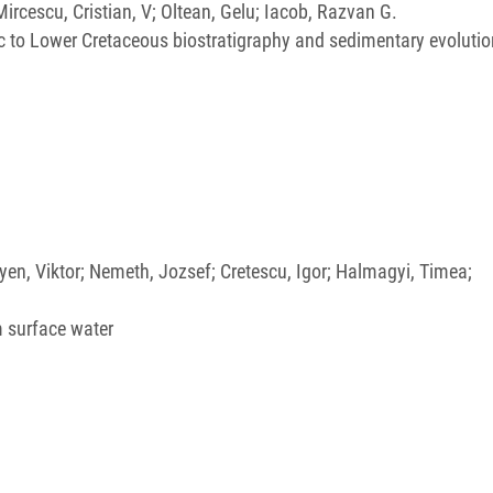
Mircescu, Cristian, V; Oltean, Gelu; Iacob, Razvan G.
c to Lower Cretaceous biostratigraphy and sedimentary evolutio
yen, Viktor; Nemeth, Jozsef; Cretescu, Igor; Halmagyi, Timea;
m surface water