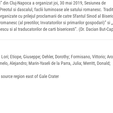
i” din Cluj-Napoca a organizat joi, 30 mai 2019, Sesiunea de
„Preotul si dascalul, faclii luminoase ale satului romanesc. Tradit
ganizate cu prilejul proclamarii de catre Sfantul Sinod al Biseric
anesc (al preotilor, Invatatorilor si primarilor gospodari)” si 
cu si al traducatorilor de carti bisericesti”. (Dr. Dacian But-Ca
Lori; Etiope, Giuseppe; Oehler, Dorothy; Formisano, Vittorio; Aro
lo, Alejandro; Marin-Yaseli de la Parra, Julia; Merritt, Donald;
source region east of Gale Crater