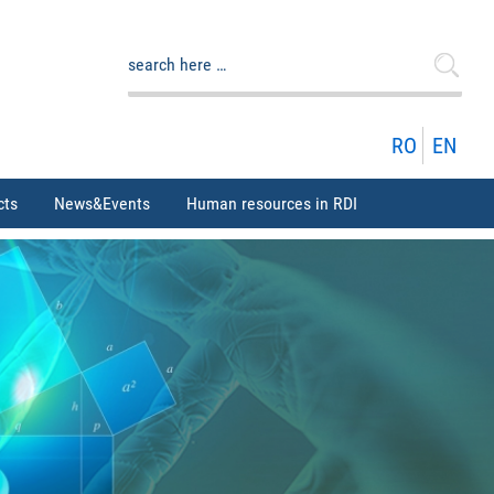
Search
for:
RO
EN
cts
News&Events
Human resources in RDI