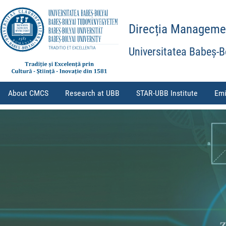
Direcția Management
Universitatea Babeș-B
About CMCS
Research at UBB
STAR-UBB Institute
Emi