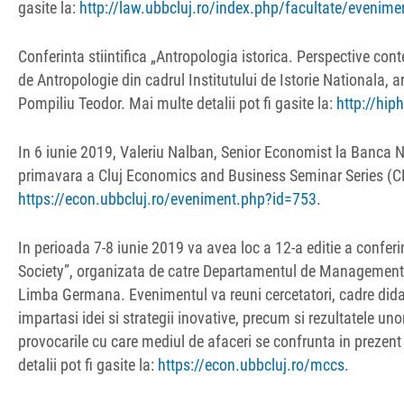
gasite la:
http://law.ubbcluj.ro/index.php/facultate/evenime
Conferinta stiintifica „Antropologia istorica. Perspective con
de Antropologie din cadrul Institutului de Istorie Nationala, 
Pompiliu Teodor. Mai multe detalii pot fi gasite la:
http://hi
In 6 iunie 2019, Valeriu Nalban, Senior Economist la Banca N
primavara a Cluj Economics and Business Seminar Series (CEBS
https://econ.ubbcluj.ro/eveniment.php?id=753
.
In perioada 7-8 iunie 2019 va avea loc a 12-a editie a confe
Society”, organizata de catre Departamentul de Management s
Limba Germana. Evenimentul va reuni cercetatori, cadre didact
impartasi idei si strategii inovative, precum si rezultatele u
provocarile cu care mediul de afaceri se confrunta in prezent s
detalii pot fi gasite la:
https://econ.ubbcluj.ro/mccs
.