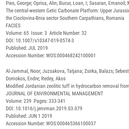
Pies, George; Oprisa, Alin; Bucur, Loan, I; Sasaran, Emanoil; 
The central-western Getic Carbonate Platform: Upper Jurassi
the Cioclovina-Bnia sector Southern Carpathians, Romania
FACIES
Volume: 65 Issue: 3 Article Number: 32
DOI: 10.1007/s10347-019-0574-3
Published: JUL 2019
Accession Number: WOS:000468242100001
Al-Jammal, Noor; Juzsakova, Tatjana; Zsirka, Balazs; Sebest
Domokos, Endre; Redey, Akos
Modified Jordanian zeolitic tuff in hydrocarbon removal fro
JOURNAL OF ENVIRONMENTAL MANAGEMENT
Volume: 239 Pages: 333-341
DOI: 10.1016/j.jenvman.2019.03.079
Published: JUN 1 2019
Accession Number: WOS:000465366100037