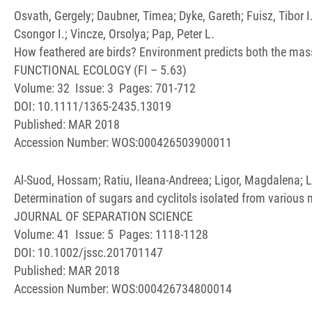
Osvath, Gergely; Daubner, Timea; Dyke, Gareth; Fuisz, Tibor 
Csongor I.; Vincze, Orsolya; Pap, Peter L.
How feathered are birds? Environment predicts both the mas
FUNCTIONAL ECOLOGY (FI – 5.63)
Volume: 32 Issue: 3 Pages: 701-712
DOI: 10.1111/1365-2435.13019
Published: MAR 2018
Accession Number: WOS:000426503900011
Al-Suod, Hossam; Ratiu, Ileana-Andreea; Ligor, Magdalena;
Determination of sugars and cyclitols isolated from various
JOURNAL OF SEPARATION SCIENCE
Volume: 41 Issue: 5 Pages: 1118-1128
DOI: 10.1002/jssc.201701147
Published: MAR 2018
Accession Number: WOS:000426734800014