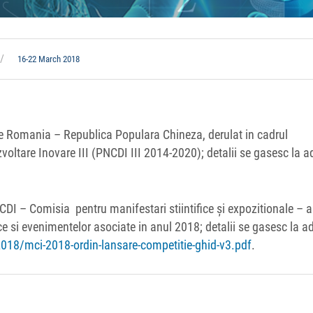
16-22 March 2018
e Romania – Republica Populara Chineza, derulat in cadrul
oltare Inovare III (PNCDI III 2014-2020); detalii se gasesc la a
u CDI – Comisia pentru manifestari stiintifice și expozitionale – 
ice si evenimentelor asociate in anul 2018; detalii se gasesc la a
2018/mci-2018-ordin-lansare-competitie-ghid-v3.pdf
.