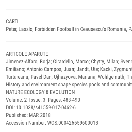
CARTI
Peter, Laszlo, Forbidden Football in Ceausescu’s Romani
ARTICOLE APARUTE
Jimenez-Alfaro, Borja; Girardello, Marco; Chytry, Milan; Sven
Emiliano; Antonio Campos, Juan; Jandt, Ute; Kacki, Zygmunt; S
Turtureanu, Pavel Dan; Ujhazyova, Mariana; Wohlgemuth, 
History and environment shape species pools and community 
NATURE ECOLOGY & EVOLUTION
Volume: 2 Issue: 3 Pages: 483-490
DOI: 10.1038/s41559-017-0462-6
Published: MAR 2018
Accession Number: WOS:000426559600018