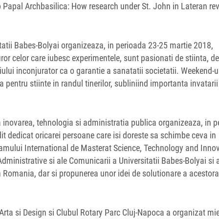
to Papal Archbasilica: How research under St. John in Lateran re
sitatii Babes-Bolyai organizeaza, in perioada 23-25 martie 2018,
uror celor care iubesc experimentele, sunt pasionati de stiinta, de
diului inconjurator ca o garantie a sanatatii societatii. Weekend-ul
pentru stiinte in randul tinerilor, subliniind importanta invatarii
novarea, tehnologia si administratia publica organizeaza, in p
t dedicat oricarei persoane care isi doreste sa schimbe ceva in
gramului International de Masterat Science, Technology and Inno
Administrative si ale Comunicarii a Universitatii Babes-Bolyai si 
n Romania, dar si propunerea unor idei de solutionare a acestora
Arta si Design si Clubul Rotary Parc Cluj-Napoca a organizat mie