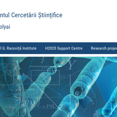
ul Cercetării Științifice
olyai
l G. Racoviță Institute
H2020 Support Centre
Research proje