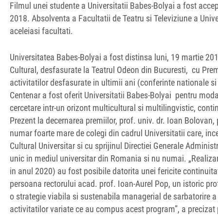
Filmul unei studente a Universitatii Babes-Bolyai a fost accep
2018. Absolventa a Facultatii de Teatru si Televiziune a Unive
aceleiasi facultati.
Universitatea Babes-Bolyai a fost distinsa luni, 19 martie 201
Cultural, desfasurate la Teatrul Odeon din Bucuresti, cu Prem
activitatilor desfasurate in ultimii ani (conferinte nationale s
Centenar a fost oferit Universitatii Babes-Bolyai pentru moda
cercetare intr-un orizont multicultural si multilingvistic, contin
Prezent la decernarea premiilor, prof. univ. dr. Ioan Bolova
numar foarte mare de colegi din cadrul Universitatii care, inc
Cultural Universitar si cu sprijinul Directiei Generale Adminis
unic in mediul universitar din Romania si nu numai. „Realizar
in anul 2020) au fost posibile datorita unei fericite continuit
persoana rectorului acad. prof. Ioan-Aurel Pop, un istoric prof
o strategie viabila si sustenabila managerial de sarbatorire a
activitatilor variate ce au compus acest program”, a precizat