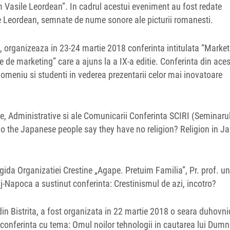
m Vasile Leordean”. In cadrul acestui eveniment au fost redate
ile Leordean, semnate de nume sonore ale picturii romanesti.
rganizeaza in 23-24 martie 2018 conferinta intitulata “Market
e de marketing” care a ajuns la a IX-a editie. Conferinta din ace
 domeniu si studenti in vederea prezentarii celor mai inovatoare
ice, Administrative si ale Comunicarii Conferinta SCIRI (Seminaru
y do the Japanese people say they have no religion? Religion in J
gida Organizatiei Crestine „Agape. Pretuim Familia”, Pr. prof. uni
j-Napoca a sustinut conferinta: Crestinismul de azi, incotro?
din Bistrita, a fost organizata in 22 martie 2018 o seara duhovn
ut conferinta cu tema: Omul noilor tehnologii in cautarea lui Dum