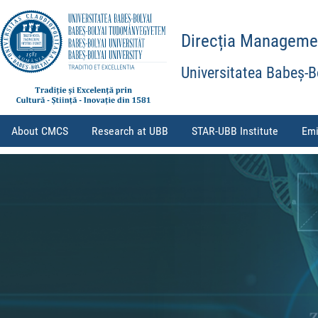
Direcția Management
Universitatea Babeș-B
About CMCS
Research at UBB
STAR-UBB Institute
Emi