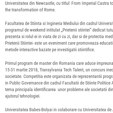
Universitatea din Newcastle, cu titlul: From Imperial Castra 
the transformation of Rome.
Facultatea de Stiinta si Ingineria Mediului din cadrul Univer
programul de weekend intitulat „Prietenii stiintei” dedicat tut
prezenta si rolul ei in viata de zi cu zi, dar si de protectia me
Prietenii Stiintei- este un eveniment care promoveaza educatia 
metode interactive bazate pe investigatii stiintifice.
Primul program de master din Romania care aduce impreuna i
15-31 martie 2018, Transylvania Tech Talent, un concurs inedi
societate. Competitia este organizata de reprezentantii pro
in Public Governance din cadrul Facultatii de Stiinte Politice 
tema principala identificarea unor probleme ale societatii di
ajutorul tehnologiei.
Universitatea Babes-Bolyai in colaborare cu Universitatea de 