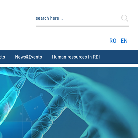
Search
for:
RO
EN
cts
News&Events
Human resources in RDI