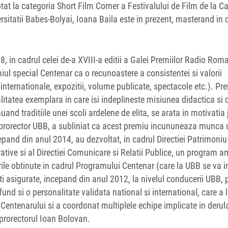
tat la categoria Short Film Corner a Festivalului de Film de la 
rsitatii Babes-Bolyai, Ioana Baila este in prezent, masterand in 
8, in cadrul celei de-a XVIII-a editii a Galei Premiilor Radio Rom
iul special Centenar ca o recunoastere a consistentei si valorii
i internationale, expozitii, volume publicate, spectacole etc.). Pr
litatea exemplara in care isi indeplineste misiunea didactica si 
uand traditiile unei scoli ardelene de elita, se arata in motivatia j
n, prorector UBB, a subliniat ca acest premiu incununeaza munca 
epand din anul 2014, au dezvoltat, in cadrul Directiei Patrimoniu
trative si al Directiei Comunicare si Relatii Publice, un program a
ile obtinute in cadrul Programului Centenar (care la UBB se va i
ati asigurate, incepand din anul 2012, la nivelul conducerii UBB, 
und si o personalitate validata national si international, care a 
 Centenarului si a coordonat multiplele echipe implicate in derul
 prorectorul Ioan Bolovan.