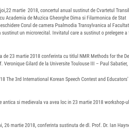
 joi,22 martie 2018, concertul anual sustinut de Cvartetul Trans
at cu Academia de Muzica Gheorghe Dima si Filarmonica de Stat
n deschidere Corul de camera Psalmodia Transylvanica al Facultat
a sustinut un microrecital. Invitatul care a sustinut o prelegere a 
a de 23 martie 2018 conferinta cu titlul NMR Methods for the De
. Veronique Gilard de la Universite Toulouse III – Paul Sabatier,
018 The 3rd International Korean Speech Contest and Educators’
ofie antica si medievala va avea loc in 23 martie 2018 workshop-u
i, 26 martie 2018, conferinta sustinuta de dl. Prof. Dr. Ian Hayn