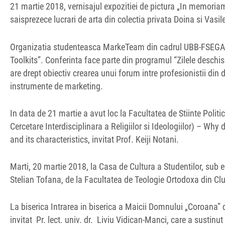
21 martie 2018, vernisajul expozitiei de pictura „In memoria
saisprezece lucrari de arta din colectia privata Doina si Vas
Organizatia studenteasca MarkeTeam din cadrul UBB-FSEGA, o
Toolkits”. Conferinta face parte din programul “Zilele deschis
are drept obiectiv crearea unui forum intre profesionistii din
instrumente de marketing.
In data de 21 martie a avut loc la Facultatea de Stiinte Polit
Cercetare Interdisciplinara a Religiilor si Ideologiilor) – Wh
and its characteristics, invitat Prof. Keiji Notani.
Marti, 20 martie 2018, la Casa de Cultura a Studentilor, sub e
Stelian Tofana, de la Facultatea de Teologie Ortodoxa din Clu
La biserica Intrarea in biserica a Maicii Domnului „Coroana” 
invitat Pr. lect. univ. dr. Liviu Vidican-Manci, care a sustin