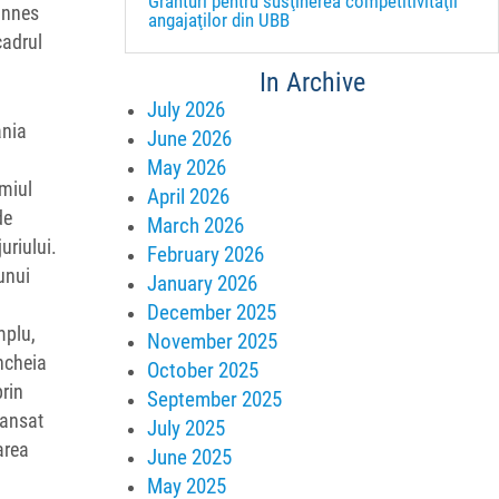
Granturi pentru susţinerea competitivităţii
Cannes
angajaţilor din UBB
cadrul
In Archive
July 2026
ania
June 2026
May 2026
emiul
April 2026
de
March 2026
uriului.
February 2026
unui
January 2026
December 2025
mplu,
November 2025
ncheia
October 2025
prin
September 2025
lansat
July 2025
area
June 2025
May 2025