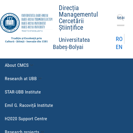
Direcția
Managementul
Search
Cercetării
for:
Științifice
RO
Universitatea
EN
Babeș-Bolyai
About CMCS
Research at UBB
STAR-UBB Institute
Emil G. Racoviță Institute
H2020 Support Centre
Research projects