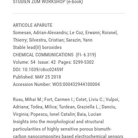
STUDIEN ZUM WORKSHOP (e-book)
ARTICOLE APARUTE
Somesan, Adrian-Alexandru; Le Coz, Erwann; Roisnel,
Thierry; Silvestru, Cristian; Sarazin, Yann
Stable lead(II) boroxides
CHEMICAL COMMUNICATIONS (FI- 6.319)
Volume: 54 Issue: 42 Pages: 5299-5302
DOI: 10.1039/c8cc02459f
Published: MAY 25 2018
Accession Number: WOS:000432944100004
Rusu, Mihai M.; Fort, Carmen I.; Cotet, Liviu C.; Vulpoi,
Adriana; Todea, Milica; Turdean, Graziella L.; Danciu,
Virginia; Popescu, Ionel Catalin; Baia, Lucian
Insights into the morphological and structural
particularities of highly sensitive porous bismuth-
carbon nanocomposites based electrochemical sensors