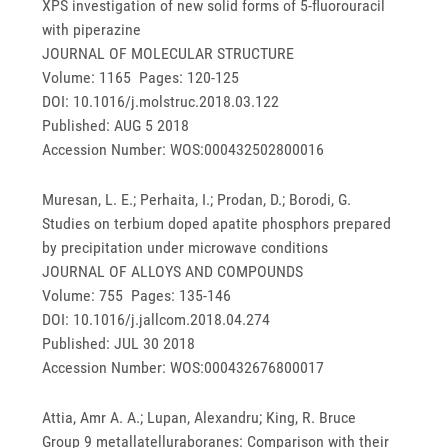
XPS investigation of new solid forms of 5-fluorouracil
with piperazine
JOURNAL OF MOLECULAR STRUCTURE
Volume: 1165 Pages: 120-125
DOI: 10.1016/j.molstruc.2018.03.122
Published: AUG 5 2018
Accession Number: WOS:000432502800016
Muresan, L. E.; Perhaita, I.; Prodan, D.; Borodi, G.
Studies on terbium doped apatite phosphors prepared
by precipitation under microwave conditions
JOURNAL OF ALLOYS AND COMPOUNDS
Volume: 755 Pages: 135-146
DOI: 10.1016/j.jallcom.2018.04.274
Published: JUL 30 2018
Accession Number: WOS:000432676800017
Attia, Amr A. A.; Lupan, Alexandru; King, R. Bruce
Group 9 metallatelluraboranes: Comparison with their