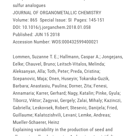
sulfur analogues
JOURNAL OF ORGANOMETALLIC CHEMISTRY
Volume: 865 Special Issue: SI Pages: 145-151
DOI: 10.1016/j.jorganchem.2018.01.058
Published: JUN 15 2018
Accession Number: WOS:000432599400021
Lommen, Suzanne T. E.; Hallmann, Caspar A.; Jongejans,
Eelke; Chauvel, Bruno; Leitsch-Vitalos, Melinda;
Aleksanyan, Alla; Toth, Peter; Preda, Cristina;
Scepanovic, Maja; Onen, Huseyin; Tokarska-Guzik,
Barbara; Anastasiu, Paulina; Dorner, Zita; Fenesi,
Annamaria; Karrer, Gerhard; Nagy, Katalin; Pinke, Gyula;
Tiborcz, Viktor; Zagyvai, Gergely; Zalai, Mihaly; Kazinczi,
Gabriella; Leskovsek, Robert; Stesevic, Danijela; Fried,
Guillaume; Kalatozishvili, Levani; Lemke, Andreas;
Mueller-Schaerer, Heinz
Explaining variability in the production of seed and