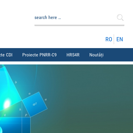
Caută
după:
RO
EN
cte CDI
Proiecte PNRR-C9
HRS4R
Noutăți