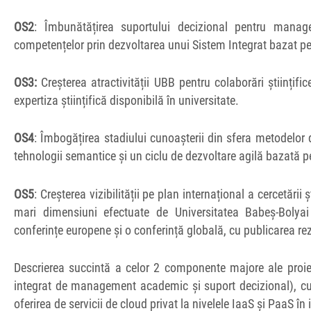
OS2
: Îmbunătățirea suportului decizional pentru ma
competențelor prin dezvoltarea unui Sistem Integrat bazat p
OS3:
Creșterea atractivității UBB pentru colaborări științifi
expertiza științifică disponibilă în universitate.
OS4
: Îmbogățirea stadiului cunoașterii din sfera metodelor
tehnologii semantice și un ciclu de dezvoltare agilă bazată p
OS5
: Creșterea vizibilității pe plan internațional a cercetări
mari dimensiuni efectuate de Universitatea Babeș-Bolyai 
conferințe europene și o conferință globală, cu publicarea rez
Descrierea succintă a celor 2 componente majore ale proiect
integrat de management academic și suport decizional), cu e
oferirea de servicii de cloud privat la nivelele IaaS și PaaS în 