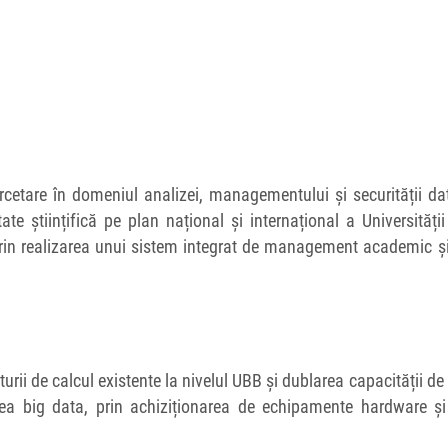
rcetare în domeniul analizei, managementului și securității da
ate științifică pe plan național și internațional a Universități
i prin realizarea unui sistem integrat de management academic ș
urii de calcul existente la nivelul UBB și dublarea capacității de
rea big data, prin achiziționarea de echipamente hardware și