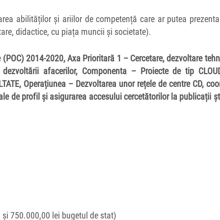
abilităților și ariilor de competență care ar putea prezenta
are, didactice, cu piața muncii și societate).
te (POC) 2014-2020, Axa Prioritară 1 –
Cercetare, dezvoltare teh
și dezvoltării afacerilor, Componenta – Proiecte de tip CLOU
LTATE, O
perațiunea –
Dezvoltarea unor rețele de centre CD, co
le de profil și asigurarea accesului cercetătorilor la publicații ști
și 750.000,00 lei bugetul de stat)