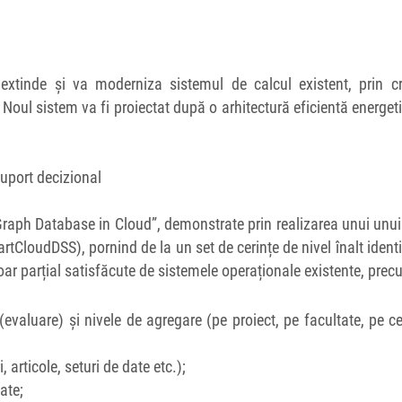
extinde și va moderniza sistemul de calcul existent, prin cr
Noul sistem va fi proiectat după o arhitectură eficientă energeti
uport decizional
 „Graph Database in Cloud”, demonstrate prin realizarea unui unu
loudDSS), pornind de la un set de cerințe de nivel înalt identi
 doar parțial satisfăcute de sistemele operaționale existente, prec
 (evaluare) și nivele de agregare (pe proiect, pe facultate, pe c
 articole, seturi de date etc.);
ate;