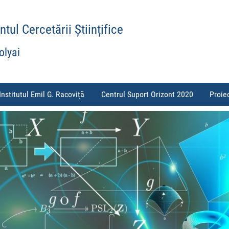
ul Cercetării Științifice
olyai
Institutul Emil G. Racoviță
Centrul Suport Orizont 2020
Proie