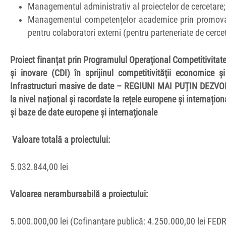
Managementul administrativ al proiectelor de cercetare;
Managementul competențelor academice prin promovarea 
pentru colaboratori externi (pentru parteneriate de cercet
Proiect finanțat prin Programulul Operațional Competitivita
și inovare (CDI) în sprijinul competitivității economice 
Infrastructuri masive de date – REGIUNI MAI PUȚIN DEZVO
la nivel național și racordate la rețele europene și internaționa
și baze de date europene și internaționale
Valoare totală a proiectului:
5.032.844,00 lei
Valoarea nerambursabilă a proiectului:
5.000.000,00 lei (Cofinanțare publică: 4.250.000,00 lei FEDR 