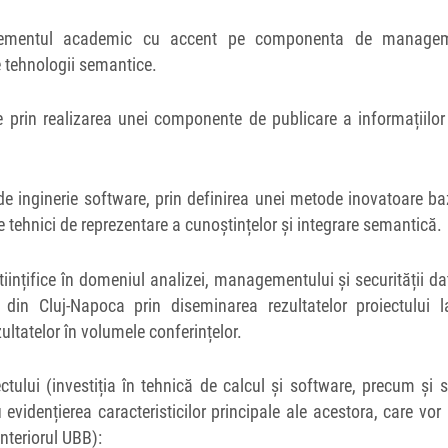
nagementul academic cu accent pe componenta de manage
e tehnologii semantice.
ce prin realizarea unei componente de publicare a informațiilor
 de inginerie software, prin definirea unei metode inovatoare b
e tehnici de reprezentare a cunoștințelor și integrare semantică.
i științifice în domeniul analizei, managementului și securității da
din Cluj-Napoca prin diseminarea rezultatelor proiectului l
ultatelor în volumele conferințelor.
ului (investiția în tehnică de calcul și software, precum și 
vidențierea caracteristicilor principale ale acestora, care vor
interiorul UBB):