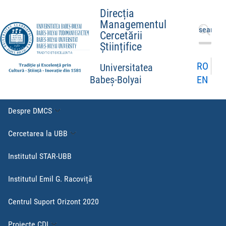
Direcția
Managementul
Caută
Cercetării
după:
Științifice
RO
Universitatea
EN
Babeș-Bolyai
Despre DMCS
Cercetarea la UBB
Institutul STAR-UBB
Institutul Emil G. Racoviță
Centrul Suport Orizont 2020
Proiecte CDI