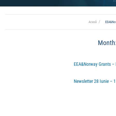
Acasă
EEA&Nor
Month
EEA&Norway Grants – Pr
Newsletter 28 Iunie – 