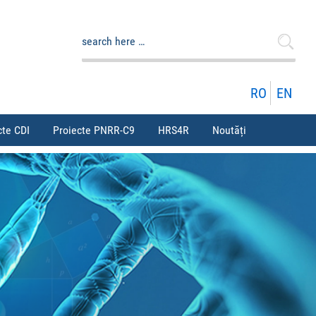
Caută
după:
RO
EN
cte CDI
Proiecte PNRR-C9
HRS4R
Noutăți