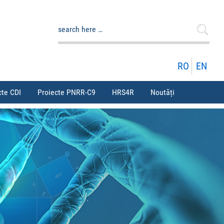
Caută
după:
RO
EN
cte CDI
Proiecte PNRR-C9
HRS4R
Noutăți