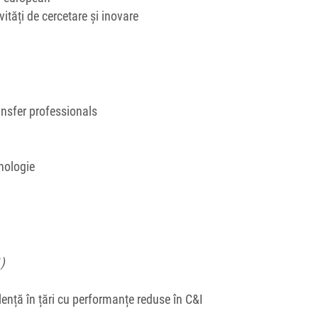
ități de cercetare și inovare
nsfer professionals
hnologie
1)
ență în țări cu performanțe reduse în C&I