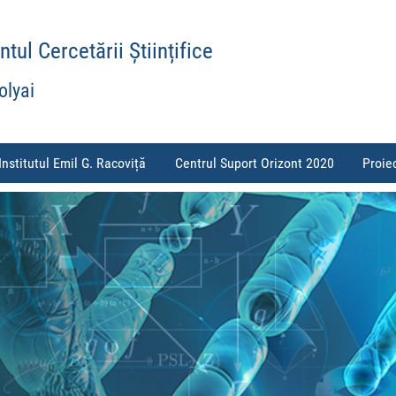
ul Cercetării Științifice
olyai
Institutul Emil G. Racoviță
Centrul Suport Orizont 2020
Proie