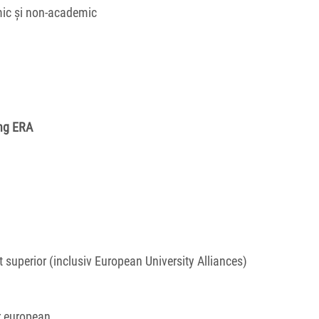
mic și non-academic
ng ERA
t superior (inclusiv European University Alliances)
r european