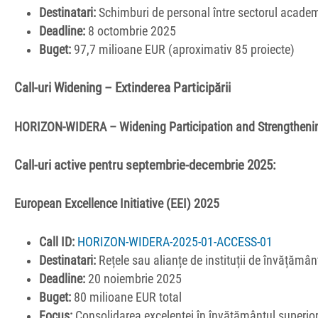
Destinatari:
Schimburi de personal între sectorul acade
Deadline:
8 octombrie 2025
Buget:
97,7 milioane EUR (aproximativ 85 proiecte)
Call-uri Widening – Extinderea Participării
HORIZON-WIDERA – Widening Participation and Strengtheni
Call-uri active pentru septembrie-decembrie 2025:
European Excellence Initiative (EEI) 2025
Call ID:
HORIZON-WIDERA-2025-01-ACCESS-01
Destinatari:
Rețele sau alianțe de instituții de învățămân
Deadline:
20 noiembrie 2025
Buget:
80 milioane EUR total
Focus:
Consolidarea excelentei în învățământul superio