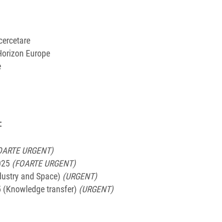
cercetare
 Horizon Europe
e
:
OARTE URGENT)
2025
(FOARTE URGENT)
dustry and Space)
(URGENT)
(Knowledge transfer)
(URGENT)