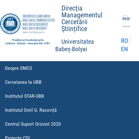
Direcția
Managementul
Caută
Cercetării
după:
Științifice
RO
Universitatea
EN
Babeș-Bolyai
Despre DMCS
Cercetarea la UBB
Institutul STAR-UBB
Institutul Emil G. Racoviță
Centrul Suport Orizont 2020
Proiecte CDI