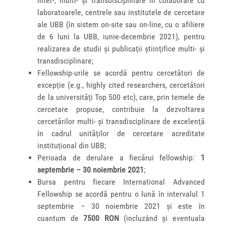
inter-, multi- şi transdisciplinare în colaborare cu
laboratoarele, centrele sau institutele de cercetare
ale UBB (în sistem on-site sau on-line, cu o afiliere
de 6 luni la UBB, iunie-decembrie 2021), pentru
realizarea de studii şi publicaţii ştiinţifice multi- şi
transdisciplinare;
Fellowship-urile se acordă pentru cercetători de
excepţie (e.g., highly cited researchers, cercetători
de la universităţi Top 500 etc), care, prin temele de
cercetare propuse, contribuie la dezvoltarea
cercetărilor multi- şi transdisciplinare de excelenţă
în cadrul unităţilor de cercetare acreditate
instituţional din UBB;
Perioada de derulare a fiecărui fellowship:
1
septembrie – 30 noiembrie 2021
;
Bursa pentru fiecare International Advanced
Fellowship se acordă pentru o lună în intervalul 1
septembrie – 30 noiembrie 2021 şi este în
cuantum de
7500 RON
(incluzând şi eventuala