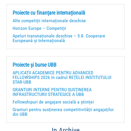
Proiecte cu finanțare internațională
Alte competiții internaționale deschise
Horizon Europe – Competiții
Apeluri transnaționale deschise – 5.8. Cooperare
Europeană și Internațională
Proiecte și burse UBB
APLICAȚII ACADEMICE PENTRU ADVANCED
FELLOWSHIPS 2026 în cadrul REȚELEI INSTITUTULUI
STAR-UBB
GRANTURI INTERNE PENTRU SUSȚINEREA
INFRASTRUCTURII STRATEGICE A UBB
Fellowshipuri de angajare socială a științei
Granturi pentru susţinerea competitivităţii angajaţilor
din UBB
In Archive