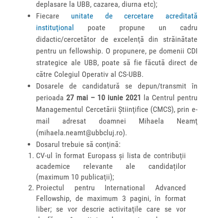
deplasare la UBB, cazarea, diurna etc);
Fiecare
unitate de cercetare acreditată
instituţional
poate propune un cadru
didactic/cercetător de excelenţă din străinătate
pentru un fellowship. O propunere, pe domenii CDI
strategice ale UBB, poate să fie făcută direct de
către Colegiul Operativ al CS-UBB.
Dosarele de candidatură se depun/transmit în
perioada
27 mai – 10 iunie 2021
la Centrul pentru
Managementul Cercetării Ştiinţifice (CMCS), prin e-
mail adresat doamnei Mihaela Neamţ
(mihaela.neamt@ubbcluj.ro).
Dosarul trebuie să conţină:
CV-ul în format Europass şi lista de contribuţii
academice relevante ale candidaților
(maximum 10 publicaţii);
Proiectul pentru International Advanced
Fellowship, de maximum 3 pagini, în format
liber; se vor descrie activitaţile care se vor