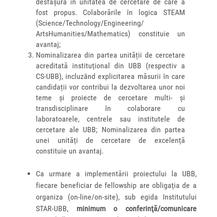
desfăşura în unitatea de cercetare de care a
fost propus. Colaborările în logica STEAM
(Science/Technology/Engineering/
ArtsHumanities/Mathematics) constituie un
avantaj;
Nominalizarea din partea unității de cercetare
acreditată instituţional din UBB (respectiv a
CS-UBB), incluzând explicitarea măsurii în care
candidații vor contribui la dezvoltarea unor noi
teme şi proiecte de cercetare multi- şi
transdisciplinare în colaborare cu
laboratoarele, centrele sau institutele de
cercetare ale UBB; Nominalizarea din partea
unei unităţi de cercetare de excelenţă
constituie un avantaj.
Ca urmare a implementării proiectului la UBB,
fiecare beneficiar de fellowship are obligaţia de a
organiza (on-line/on-site), sub egida Institutului
STAR-UBB,
minimum o conferinţă/comunicare