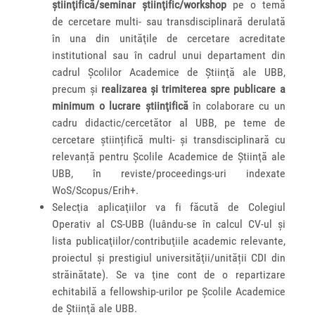
ştiinţifică/seminar ştiinţific/workshop
pe o temă
de cercetare multi- sau transdisciplinară derulată
în una din unităţile de cercetare acreditate
institutional sau în cadrul unui departament din
cadrul Şcolilor Academice de Ştiinţă ale UBB,
precum şi
realizarea şi trimiterea spre publicare a
minimum o lucrare ştiinţifică
în colaborare cu un
cadru didactic/cercetător al UBB, pe teme de
cercetare științifică multi- şi transdisciplinară cu
relevanță pentru Şcolile Academice de Ştiinţă ale
UBB, în reviste/proceedings-uri indexate
WoS/Scopus/Erih+.
Selecţia aplicaţiilor va fi făcută de Colegiul
Operativ al CS-UBB (luându-se în calcul CV-ul şi
lista publicaţiilor/contribuţiile academic relevante,
proiectul şi prestigiul universităţii/unității CDI din
străinătate). Se va ţine cont de o repartizare
echitabilă a fellowship-urilor pe Şcolile Academice
de Ştiinţă ale UBB.