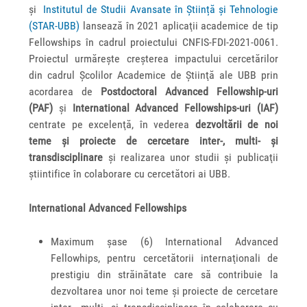
şi
Institutul de Studii Avansate în Știință și Tehnologie
(STAR-UBB)
lansează în 2021 aplicaţii academice de tip
Fellowships în cadrul proiectului CNFIS-FDI-2021-0061.
Proiectul urmăreşte creşterea impactului cercetărilor
din cadrul Școlilor Academice de Știinţă ale UBB prin
acordarea de
Postdoctoral Advanced Fellowship-uri
(PAF)
şi
International
Advanced Fellowships-uri
(IAF)
centrate pe excelenţă, în vederea
dezvoltării de noi
teme şi proiecte de cercetare inter-, multi- şi
transdisciplinare
şi realizarea unor studii şi publicaţii
ştiintifice în colaborare cu cercetători ai UBB.
International Advanced Fellowships
Maximum şase (6) International Advanced
Fellowhips, pentru cercetătorii internaţionali de
prestigiu din străinătate care să contribuie la
dezvoltarea unor noi teme şi proiecte de cercetare