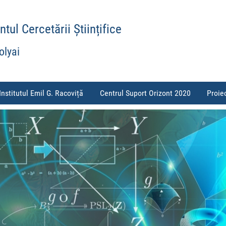
ul Cercetării Științifice
olyai
Institutul Emil G. Racoviță
Centrul Suport Orizont 2020
Proie