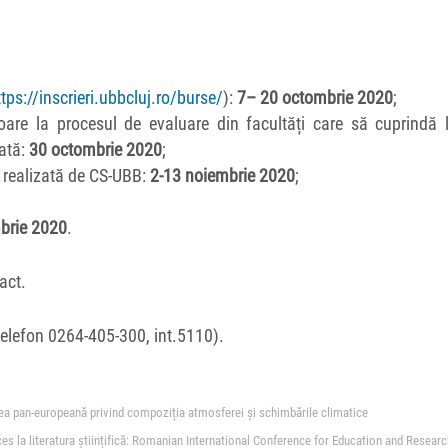
ttps://inscrieri.ubbcluj.ro/burse/
):
7– 20 octombrie 2020
;
oare la procesul de evaluare din facultăți care să cuprindă l
cată:
30 octombrie 2020
;
lă realizată de CS-UBB:
2-13 noiembrie 2020
;
brie 2020
.
act.
elefon 0264-405-300, int.5110).
rea pan-europeană privind compoziția atmosferei și schimbările climatice
es la literatura științifică: Romanian International Conference for Education and Researc