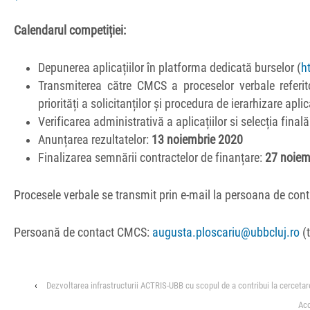
Calendarul competiției:
Depunerea aplicațiilor în platforma dedicată burselor (
h
Transmiterea către CMCS a proceselor verbale referit
priorități a solicitanților și procedura de ierarhizare apli
Verificarea administrativă a aplicațiilor si selecția fina
Anunțarea rezultatelor:
13 noiembrie 2020
Finalizarea semnării contractelor de finanțare:
27 noiem
Procesele verbale se transmit prin e-mail la persoana de cont
Persoană de contact CMCS:
augusta.ploscariu@ubbcluj.ro
(t
‹
Dezvoltarea infrastructurii ACTRIS-UBB cu scopul de a contribui la cerceta
Acc