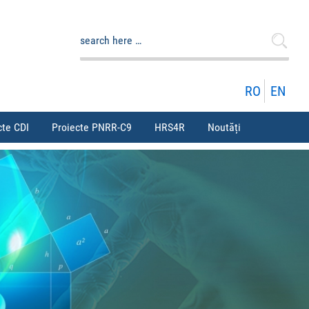
Caută
după:
RO
EN
cte CDI
Proiecte PNRR-C9
HRS4R
Noutăți