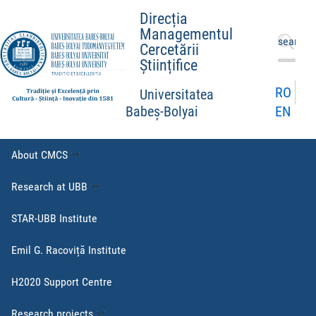
Direcția
Managementul
Search
Cercetării
for:
Științifice
RO
Universitatea
EN
Babeș-Bolyai
About CMCS
Research at UBB
STAR-UBB Institute
Emil G. Racoviță Institute
H2020 Support Centre
Research projects