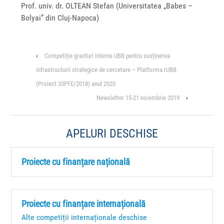
Prof. univ. dr. OLTEAN Stefan (Universitatea „Babes –
Bolyai” din Cluj-Napoca)
‹
Competiție granturi interne UBB pentru susținerea
infrastructurii strategice de cercetare – Platforma rUBB
(Proiect 33PFE/2018) anul 2020
Newsletter 15-21 noiembrie 2019
›
APELURI DESCHISE
Proiecte cu finanțare națională
Proiecte cu finanțare internațională
Alte competiții internaționale deschise