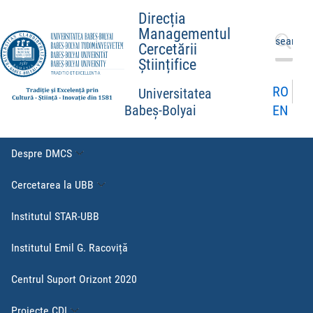
Direcția
Managementul
Caută
Cercetării
după:
Științifice
RO
Universitatea
EN
Babeș-Bolyai
Despre DMCS
Cercetarea la UBB
Institutul STAR-UBB
Institutul Emil G. Racoviță
Centrul Suport Orizont 2020
Proiecte CDI