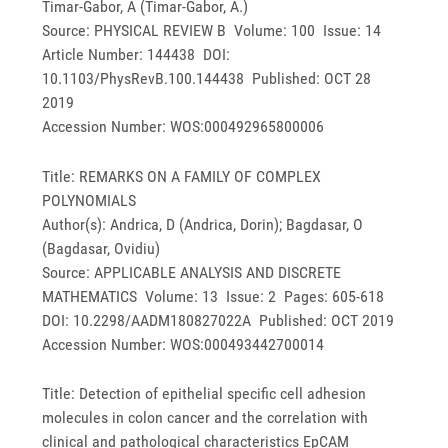
Timar-Gabor, A (Timar-Gabor, A.)
Source: PHYSICAL REVIEW B Volume: 100 Issue: 14
Article Number: 144438 DOI:
10.1103/PhysRevB.100.144438 Published: OCT 28
2019
Accession Number: WOS:000492965800006
Title: REMARKS ON A FAMILY OF COMPLEX
POLYNOMIALS
Author(s): Andrica, D (Andrica, Dorin); Bagdasar, O
(Bagdasar, Ovidiu)
Source: APPLICABLE ANALYSIS AND DISCRETE
MATHEMATICS Volume: 13 Issue: 2 Pages: 605-618
DOI: 10.2298/AADM180827022A Published: OCT 2019
Accession Number: WOS:000493442700014
Title: Detection of epithelial specific cell adhesion
molecules in colon cancer and the correlation with
clinical and pathological characteristics EpCAM