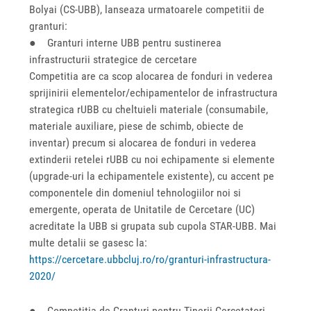
Bolyai (CS-UBB), lanseaza urmatoarele competitii de
granturi:
● Granturi interne UBB pentru sustinerea
infrastructurii strategice de cercetare
Competitia are ca scop alocarea de fonduri in vederea
sprijinirii elementelor/echipamentelor de infrastructura
strategica rUBB cu cheltuieli materiale (consumabile,
materiale auxiliare, piese de schimb, obiecte de
inventar) precum si alocarea de fonduri in vederea
extinderii retelei rUBB cu noi echipamente si elemente
(upgrade-uri la echipamentele existente), cu accent pe
componentele din domeniul tehnologiilor noi si
emergente, operata de Unitatile de Cercetare (UC)
acreditate la UBB si grupata sub cupola STAR-UBB. Mai
multe detalii se gasesc la:
https://cercetare.ubbcluj.ro/ro/granturi-infrastructura-
2020/
● Competitia de Granturi pentru Tinerii Cercetatori