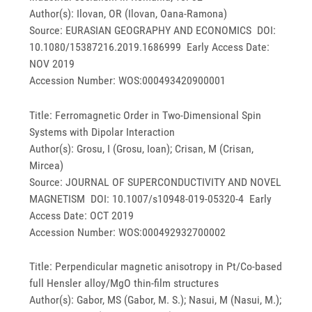
Author(s): Ilovan, OR (Ilovan, Oana-Ramona)
Source: EURASIAN GEOGRAPHY AND ECONOMICS DOI:
10.1080/15387216.2019.1686999 Early Access Date:
NOV 2019
Accession Number: WOS:000493420900001
Title: Ferromagnetic Order in Two-Dimensional Spin
Systems with Dipolar Interaction
Author(s): Grosu, I (Grosu, Ioan); Crisan, M (Crisan,
Mircea)
Source: JOURNAL OF SUPERCONDUCTIVITY AND NOVEL
MAGNETISM DOI: 10.1007/s10948-019-05320-4 Early
Access Date: OCT 2019
Accession Number: WOS:000492932700002
Title: Perpendicular magnetic anisotropy in Pt/Co-based
full Hensler alloy/MgO thin-film structures
Author(s): Gabor, MS (Gabor, M. S.); Nasui, M (Nasui, M.);