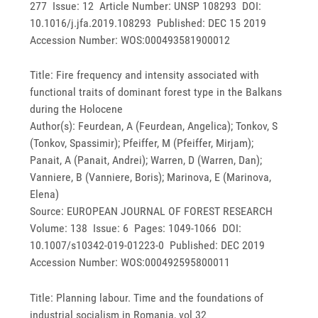
277 Issue: 12 Article Number: UNSP 108293 DOI:
10.1016/j.jfa.2019.108293 Published: DEC 15 2019
Accession Number: WOS:000493581900012
Title: Fire frequency and intensity associated with
functional traits of dominant forest type in the Balkans
during the Holocene
Author(s): Feurdean, A (Feurdean, Angelica); Tonkov, S
(Tonkov, Spassimir); Pfeiffer, M (Pfeiffer, Mirjam);
Panait, A (Panait, Andrei); Warren, D (Warren, Dan);
Vanniere, B (Vanniere, Boris); Marinova, E (Marinova,
Elena)
Source: EUROPEAN JOURNAL OF FOREST RESEARCH
Volume: 138 Issue: 6 Pages: 1049-1066 DOI:
10.1007/s10342-019-01223-0 Published: DEC 2019
Accession Number: WOS:000492595800011
Title: Planning labour. Time and the foundations of
industrial socialism in Romania, vol 32