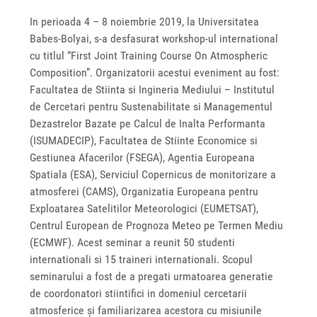
In perioada 4 – 8 noiembrie 2019, la Universitatea
Babes-Bolyai, s-a desfasurat workshop-ul international
cu titlul “First Joint Training Course On Atmospheric
Composition”. Organizatorii acestui eveniment au fost:
Facultatea de Stiinta si Ingineria Mediului – Institutul
de Cercetari pentru Sustenabilitate si Managementul
Dezastrelor Bazate pe Calcul de Inalta Performanta
(ISUMADECIP), Facultatea de Stiinte Economice si
Gestiunea Afacerilor (FSEGA), Agentia Europeana
Spatiala (ESA), Serviciul Copernicus de monitorizare a
atmosferei (CAMS), Organizatia Europeana pentru
Exploatarea Satelitilor Meteorologici (EUMETSAT),
Centrul European de Prognoza Meteo pe Termen Mediu
(ECMWF). Acest seminar a reunit 50 studenti
internationali si 15 traineri internationali. Scopul
seminarului a fost de a pregati urmatoarea generatie
de coordonatori stiintifici in domeniul cercetarii
atmosferice și familiarizarea acestora cu misiunile