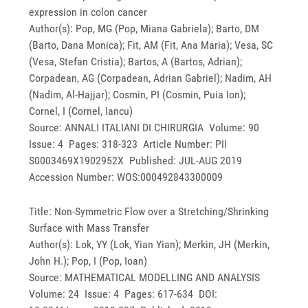
expression in colon cancer
Author(s): Pop, MG (Pop, Miana Gabriela); Barto, DM
(Barto, Dana Monica); Fit, AM (Fit, Ana Maria); Vesa, SC
(Vesa, Stefan Cristia); Bartos, A (Bartos, Adrian);
Corpadean, AG (Corpadean, Adrian Gabriel); Nadim, AH
(Nadim, Al-Hajjar); Cosmin, PI (Cosmin, Puia Ion);
Cornel, I (Cornel, Iancu)
Source: ANNALI ITALIANI DI CHIRURGIA Volume: 90
Issue: 4 Pages: 318-323 Article Number: PII
S0003469X1902952X Published: JUL-AUG 2019
Accession Number: WOS:000492843300009
Title: Non-Symmetric Flow over a Stretching/Shrinking
Surface with Mass Transfer
Author(s): Lok, YY (Lok, Yian Yian); Merkin, JH (Merkin,
John H.); Pop, I (Pop, Ioan)
Source: MATHEMATICAL MODELLING AND ANALYSIS
Volume: 24 Issue: 4 Pages: 617-634 DOI: