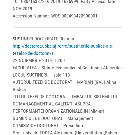
10.1080/15387216.2019.1686999 Early Access Date:
NOV 2019
Accession Number: WOS:000493420900001
SUSTINERI DOCTORATE (lista la
http://doctorat.ubbcluj.ro/ro/sustinerile-publice-ale-
tezelor-de-doctorat/
)
22 NOIEMBRIE 2019, 10:00
FACULTATEA Stiinte Economice si Gestiunea Afacerilor
LOCUL SUSTINERII sala 118
AUTORUL TEZEI DE DOCTORAT MARIAN (GAL) Alina –
Rodica
TITLUL TEZEI DE DOCTORAT IMPACTUL SISTEMULUI
DE MANAGEMENT AL CALITATII ASUPRA
PERFORMANTEI ORGANIZATIONALE IN IMM-uri
DOMENIUL DE DOCTORAT Management
COMISIA DE DOCTORAT Presedinte:
Prof. univ. dr. TODEA Alexandru (Universitatea „Babes –