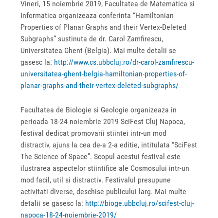
Vineri, 15 noiembrie 2019, Facultatea de Matematica si
Informatica organizeaza conferinta “Hamiltonian
Properties of Planar Graphs and their Vertex-Deleted
Subgraphs” sustinuta de dr. Carol Zamfirescu,
Universitatea Ghent (Belgia). Mai multe detalii se
gasesc la:
http://www.cs.ubbcluj.ro/dr-carol-zamfirescu-
universitatea-ghent-belgia-hamiltonian-properties-of-
planar-graphs-and-their-vertex-deleted-subgraphs/
Facultatea de Biologie si Geologie organizeaza in
perioada 18-24 noiembrie 2019 SciFest Cluj Napoca,
festival dedicat promovarii stiintei intr-un mod
distractiv, ajuns la cea de-a 2-a editie, intitulata “SciFest
The Science of Space”. Scopul acestui festival este
ilustrarea aspectelor stiintifice ale Cosmosului intr-un
mod facil, util si distractiv. Festivalul presupune
activitati diverse, deschise publicului larg. Mai multe
detalii se gasesc la:
http://bioge.ubbcluj.ro/scifest-cluj-
napoca-18-24-noiembrie-2019/