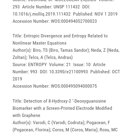
293 Article Number: UNSP 111432 DOI:
10.1016/j.molliq.2019.111432 Published: NOV 1 2019
Accession Number: WOS:000494052700023
Title: Entropic Divergence and Entropy Related to
Nonlinear Master Equations
Author(s): Biro, TS (Biro, Tamas Sandor); Neda, Z (Neda,
Zoltan); Telcs, A (Telcs, Andras)
Source: ENTROPY Volume: 21 Issue: 10 Article
Number: 993 DOI: 10.3390/e21100993 Published: OCT
2019
Accession Number: WOS:000495094000075
Title: Detection of 8-Hydroxy-2 ‘-Deoxyguanosine
Biomarker with a Screen-Printed Electrode Modified
with Graphene
Author(s): Varodi, C (Varodi, Codruta); Pogacean, F
(Pogacean, Florina); Coros, M (Coros, Maria); Rosu, MC