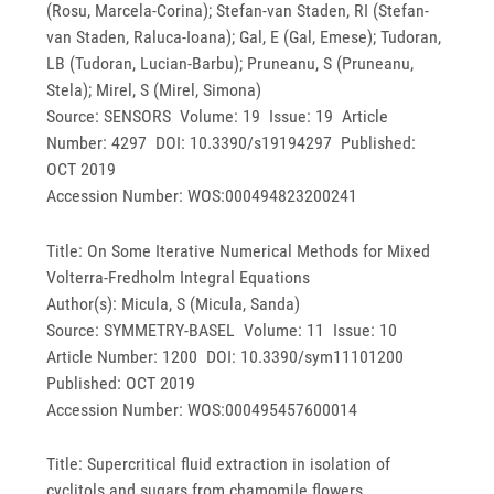
(Rosu, Marcela-Corina); Stefan-van Staden, RI (Stefan-
van Staden, Raluca-Ioana); Gal, E (Gal, Emese); Tudoran,
LB (Tudoran, Lucian-Barbu); Pruneanu, S (Pruneanu,
Stela); Mirel, S (Mirel, Simona)
Source: SENSORS Volume: 19 Issue: 19 Article
Number: 4297 DOI: 10.3390/s19194297 Published:
OCT 2019
Accession Number: WOS:000494823200241
Title: On Some Iterative Numerical Methods for Mixed
Volterra-Fredholm Integral Equations
Author(s): Micula, S (Micula, Sanda)
Source: SYMMETRY-BASEL Volume: 11 Issue: 10
Article Number: 1200 DOI: 10.3390/sym11101200
Published: OCT 2019
Accession Number: WOS:000495457600014
Title: Supercritical fluid extraction in isolation of
cyclitols and sugars from chamomile flowers