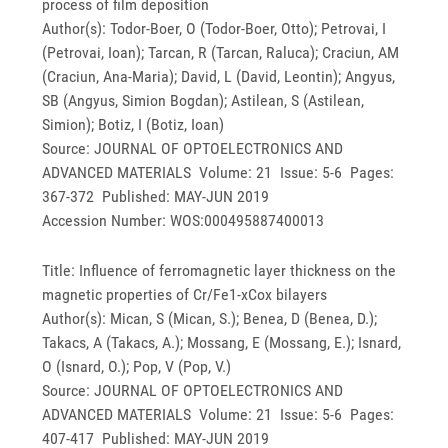
process of film deposition
Author(s): Todor-Boer, O (Todor-Boer, Otto); Petrovai, I
(Petrovai, Ioan); Tarcan, R (Tarcan, Raluca); Craciun, AM
(Craciun, Ana-Maria); David, L (David, Leontin); Angyus,
SB (Angyus, Simion Bogdan); Astilean, S (Astilean,
Simion); Botiz, I (Botiz, Ioan)
Source: JOURNAL OF OPTOELECTRONICS AND
ADVANCED MATERIALS Volume: 21 Issue: 5-6 Pages:
367-372 Published: MAY-JUN 2019
Accession Number: WOS:000495887400013
Title: Influence of ferromagnetic layer thickness on the
magnetic properties of Cr/Fe1-xCox bilayers
Author(s): Mican, S (Mican, S.); Benea, D (Benea, D.);
Takacs, A (Takacs, A.); Mossang, E (Mossang, E.); Isnard,
O (Isnard, O.); Pop, V (Pop, V.)
Source: JOURNAL OF OPTOELECTRONICS AND
ADVANCED MATERIALS Volume: 21 Issue: 5-6 Pages:
407-417 Published: MAY-JUN 2019