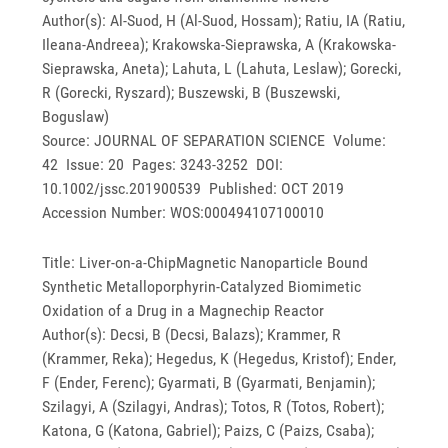
Author(s): Al-Suod, H (Al-Suod, Hossam); Ratiu, IA (Ratiu,
Ileana-Andreea); Krakowska-Sieprawska, A (Krakowska-
Sieprawska, Aneta); Lahuta, L (Lahuta, Leslaw); Gorecki,
R (Gorecki, Ryszard); Buszewski, B (Buszewski,
Boguslaw)
Source: JOURNAL OF SEPARATION SCIENCE Volume:
42 Issue: 20 Pages: 3243-3252 DOI:
10.1002/jssc.201900539 Published: OCT 2019
Accession Number: WOS:000494107100010
Title: Liver-on-a-ChipMagnetic Nanoparticle Bound
Synthetic Metalloporphyrin-Catalyzed Biomimetic
Oxidation of a Drug in a Magnechip Reactor
Author(s): Decsi, B (Decsi, Balazs); Krammer, R
(Krammer, Reka); Hegedus, K (Hegedus, Kristof); Ender,
F (Ender, Ferenc); Gyarmati, B (Gyarmati, Benjamin);
Szilagyi, A (Szilagyi, Andras); Totos, R (Totos, Robert);
Katona, G (Katona, Gabriel); Paizs, C (Paizs, Csaba);