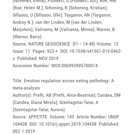
(Novenko, Elena); Plunkett, G (Plunkett, Gill); Roe, HM
(Roe, Helen M.); Schoning, K (Schoning, Kristian);
Sillasoo, U (Sillasoo, Ulle); Tsyganov, AN (Tsyganov,
Andrey N.); van der Linden, M (van der Linden,
Marjolein); Valiranta, M (Valiranta, Minna); Warner, B
(Warner, Barry)
Source: NATURE GEOSCIENCE (FI – 14.48) Volume: 12
Issue: 11 Pages: 922-+ DOI: 10.1038/s41561-019-0462-
z Published: NOV 2019
Accession Number: WOS:000493905700014
Title: Emotion regulation across eating pathology: A
meta-analysis
Author(s): Prefit, AB (Prefit, Alice-Beatrice); Candea, DM
(Candea, Diana Mirela); Szentagotai-Tatar, A
(Szentagotai-Tatar, Aurora)
Source: APPETITE Volume: 143 Article Number: UNSP
104438 DOI: 10.1016/j.appet.2019.104438 Published:
DEC 1 2019