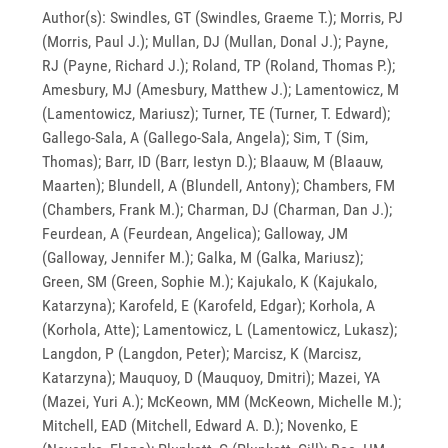
Author(s): Swindles, GT (Swindles, Graeme T.); Morris, PJ
(Morris, Paul J.); Mullan, DJ (Mullan, Donal J.); Payne,
RJ (Payne, Richard J.); Roland, TP (Roland, Thomas P.);
Amesbury, MJ (Amesbury, Matthew J.); Lamentowicz, M
(Lamentowicz, Mariusz); Turner, TE (Turner, T. Edward);
Gallego-Sala, A (Gallego-Sala, Angela); Sim, T (Sim,
Thomas); Barr, ID (Barr, Iestyn D.); Blaauw, M (Blaauw,
Maarten); Blundell, A (Blundell, Antony); Chambers, FM
(Chambers, Frank M.); Charman, DJ (Charman, Dan J.);
Feurdean, A (Feurdean, Angelica); Galloway, JM
(Galloway, Jennifer M.); Galka, M (Galka, Mariusz);
Green, SM (Green, Sophie M.); Kajukalo, K (Kajukalo,
Katarzyna); Karofeld, E (Karofeld, Edgar); Korhola, A
(Korhola, Atte); Lamentowicz, L (Lamentowicz, Lukasz);
Langdon, P (Langdon, Peter); Marcisz, K (Marcisz,
Katarzyna); Mauquoy, D (Mauquoy, Dmitri); Mazei, YA
(Mazei, Yuri A.); McKeown, MM (McKeown, Michelle M.);
Mitchell, EAD (Mitchell, Edward A. D.); Novenko, E