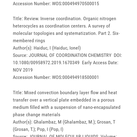
Accession Number: WOS:000494970500015
Title: Review. Inverse coordination. Organic nitrogen
heterocycles as coordination centers. A survey of
molecular topologies and systematization. Part 2. Six-
membered rings
Author(s): Haiduc, I (Haiduc, Ionel)
Source: JOURNAL OF COORDINATION CHEMISTRY DOI:
10.1080/00958972.2019.1670349 Early Access Date:
NOV 2019
Accession Number: WOS:000494918500001
Title: Mixed convection boundary layer flow and heat
transfer over a vertical plate embedded in a porous
medium filled with a suspension of nano-encapsulated
phase change materials
Author(s): Ghalambaz, M (Ghalambaz, M.); Grosan, T
(Grosan, T.); Pop, I (Pop, I)
Source: JOURNAL OF MOLECULAR LIQUIDS Volume: