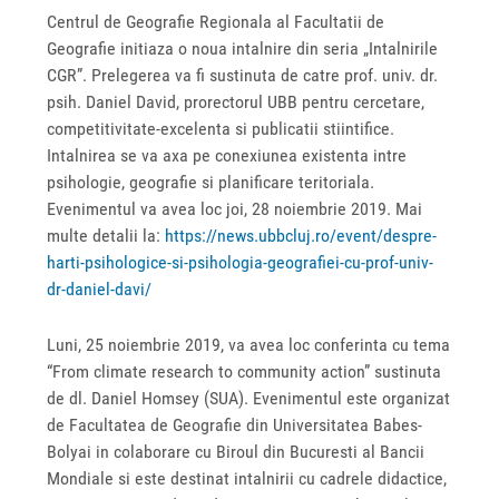
Centrul de Geografie Regionala al Facultatii de
Geografie initiaza o noua intalnire din seria „Intalnirile
CGR”. Prelegerea va fi sustinuta de catre prof. univ. dr.
psih. Daniel David, prorectorul UBB pentru cercetare,
competitivitate-excelenta si publicatii stiintifice.
Intalnirea se va axa pe conexiunea existenta intre
psihologie, geografie si planificare teritoriala.
Evenimentul va avea loc joi, 28 noiembrie 2019. Mai
multe detalii la:
https://news.ubbcluj.ro/event/despre-
harti-psihologice-si-psihologia-geografiei-cu-prof-univ-
dr-daniel-davi/
Luni, 25 noiembrie 2019, va avea loc conferinta cu tema
“From climate research to community action” sustinuta
de dl. Daniel Homsey (SUA). Evenimentul este organizat
de Facultatea de Geografie din Universitatea Babes-
Bolyai in colaborare cu Biroul din Bucuresti al Bancii
Mondiale si este destinat intalnirii cu cadrele didactice,