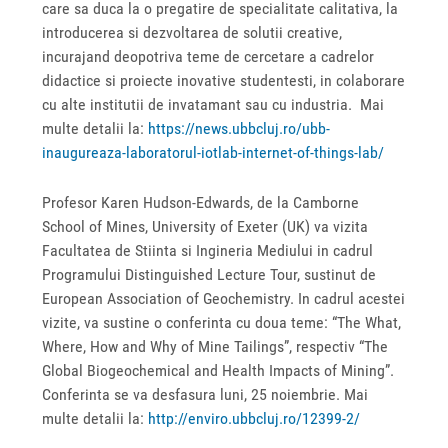
care sa duca la o pregatire de specialitate calitativa, la
introducerea si dezvoltarea de solutii creative,
incurajand deopotriva teme de cercetare a cadrelor
didactice si proiecte inovative studentesti, in colaborare
cu alte institutii de invatamant sau cu industria. Mai
multe detalii la:
https://news.ubbcluj.ro/ubb-
inaugureaza-laboratorul-iotlab-internet-of-things-lab/
Profesor Karen Hudson-Edwards, de la Camborne
School of Mines, University of Exeter (UK) va vizita
Facultatea de Stiinta si Ingineria Mediului in cadrul
Programului Distinguished Lecture Tour, sustinut de
European Association of Geochemistry. In cadrul acestei
vizite, va sustine o conferinta cu doua teme: “The What,
Where, How and Why of Mine Tailings”, respectiv “The
Global Biogeochemical and Health Impacts of Mining”.
Conferinta se va desfasura luni, 25 noiembrie. Mai
multe detalii la:
http://enviro.ubbcluj.ro/12399-2/