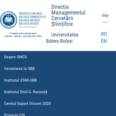
Direcția
Managementul
Caută
Cercetării
după:
Științifice
RO
Universitatea
EN
Babeș-Bolyai
Despre DMCS
Cercetarea la UBB
Institutul STAR-UBB
Institutul Emil G. Racoviță
Centrul Suport Orizont 2020
Proiecte CDI