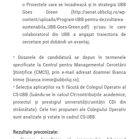
o Proiectele care se încadrează și în strategia UBB
Goes Green (http://senat.ubbcluj.ro/wp-
content/uploads/Program-UBB-pentru-dezvoltarea-
sustenabila_UBB-Goes-Green.pdf) și/sau în care
colaboratorul din UBB a angajat traiectoria de
cercetare pot dobândi un avantaj;
• Dosarele de candidatură se depun în termenele
specificate la Centrul pentru Managementul Cercetării
Ştiinţifice (CMCS), prin e-mail adresat doamnei Bianca
Irimie (bianca.irimie@ubbcluj.ro);
• Selecţia aplicaţiilor va fi făcută de Colegiul Operativ al
CS-UBB (luându-se în calcul CV/contribuţiile academice,
proiectul şi prestigiul universităţii/unității CDI din
străinătate). Cele trei propuneri ale Colegiului Operativ
sunt analizate şi votate în cadrul CS-UBB.
Rezultate preconizate: