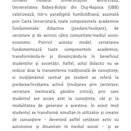
Urmând modelul universităţilor world-class,
Universitatea Babeș-Bolyai din Cluj-Napoca (UBB)
valorizează, într-o paradigmă humboldtiană, asumată
prin Carta Universitară, toate componentele academice
fundamentale: didactice (predare/învăţare), de
cercetare şi de servicii către comunitate/mediul socio-
economic. Potrivit acestui model, cercetarea
fundamentează toate componentele academice,
transformându-le şi dinamizându-le în beneficiul
studenţilor şi societăţii. Astfel, actul didactic nu se
reduce doar la transmiterea tradiţională de cunoştinţe,
ci învățământul centrat pe student se referă la
predarea/învăţarea activă (învăţarea prin cercetare;
cercetare mentorată; gândire critică), prin care
studentul are acces atât la cunoştinţe, cât şi la
modalitatea de generare a acestora. În acest mod
studentul se transformă simultan în utilizator şi creator
de cunoaştere – devenind astfel cetățean activ cu
autonomie și dinamism în mediul social – și se