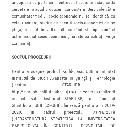
angajează ca partener mentorat al cadrului didactic/de
cercetare în actul producerii cunoașterii. Serviciile către
comunitate/mediul socio-economic nu se identifică cu
cele standard, oferite de agenții socio-economici de pe
piață, ci sunt inovative, dinamizând şi impulsionând
astfel mediul socio-economic și creșterea calității vieții
comunității.
SCOPUL PROCEDURII
Pentru a susţine profilul world-class, UBB a înfiinţat
Institutul de Studii Avansate în Ştiinţă şi Tehnologie
(Institutul STAR-UBB –
http://starubb.institute.ubbcluj.ro/). În vederea realizării
misiunii sale, Institutul STAR-UBB, prin Consiliul
Științific al UBB (CS-UBB), lansează pentru anii 2019-
2020, în cadrul proiectului 33PFE/2018
(INFRASTRUCTURA STRATEGICĂ LA UNIVERSITATEA
BABEȘ-BOLYAI ÎN CONTEXTUL DEZVOLTĂRII DE