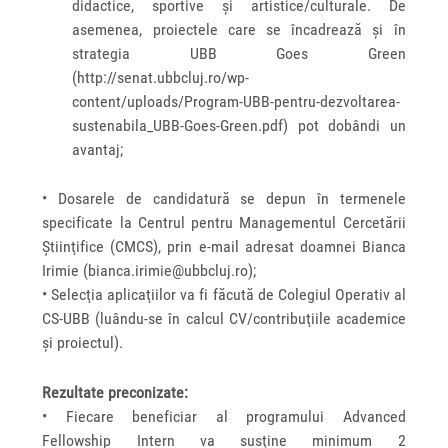
didactice, sportive şi artistice/culturale. De
asemenea, proiectele care se încadrează și în
strategia UBB Goes Green
(http://senat.ubbcluj.ro/wp-
content/uploads/Program-UBB-pentru-dezvoltarea-
sustenabila_UBB-Goes-Green.pdf) pot dobândi un
avantaj;
• Dosarele de candidatură se depun în termenele
specificate la Centrul pentru Managementul Cercetării
Ştiinţifice (CMCS), prin e-mail adresat doamnei Bianca
Irimie (bianca.irimie@ubbcluj.ro);
• Selecţia aplicaţiilor va fi făcută de Colegiul Operativ al
CS-UBB (luându-se în calcul CV/contribuţiile academice
şi proiectul).
Rezultate preconizate:
• Fiecare beneficiar al programului Advanced
Fellowship Intern va susţine minimum 2