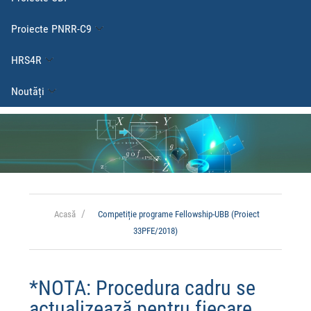
Proiecte PNRR-C9
HRS4R
Noutăți
Acasă
Competiție programe Fellowship-UBB (Proiect
33PFE/2018)
*NOTA: Procedura cadru se
actualizează pentru fiecare