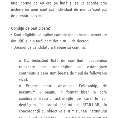
unei norme de 40 ore pe lună și se va acorda prin
încheierea unui contract individual de muncă/contract
de prestări servicii.
.
Condiții de participare:
• Sunt eligibile să aplice cadrele didactice/de cercetare
din UBB și din țară, care dețin titlul de doctor;
• Dosarul de candidatură trebuie să conţină:
o CV, incluzând lista de contribuţii academice
relevante ale candidaților; se evidenţiază
contribuţiile care sunt legate de tipul de fellowship
vizat;
o Proiect pentru Advanced Fellowship, de
maximum 3 pagini, în format liber, în care
candidații descriu activităţile pe care le vor
desfăşura în cadrul Institutului STAR-UBB, în
concordanţă cu obiectivele şi misiunea Institutului
şi cu tipul de fellowship pe care îl vizează; se va