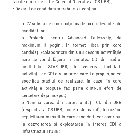
făcute direct de către Colegiul Operativ al CS-UBB);
• Dosarul de candidatură trebuie să conţină:
o CV şi lista de contribuţii academice relevante ale
candidaților;
o Proiectul pentru Advanced Fellowship, de
maximum 3 pagini, în format liber, prin care
candidații/colaboratorii din UBB descriu activităţile
care se vor defăşura în unitatea CDI din cadrul
Institutului STAR-UBB, în vederea facilitării
activităţii de CDI din unitatea care i-a propus; se va
specifica stadiul de realizare, în cazul în care
activitățile propuse fac parte dintr-un efort de
cercetare deja început;
o Nominalizarea din partea unității CDI din UBB
(respectiv a CS-UBB, unde este cazul), incluzând
explicitarea măsurii în care candidații vor contribui
la dezvoltarea și exploatarea în interes CDI a
infrastructurii rUBB;