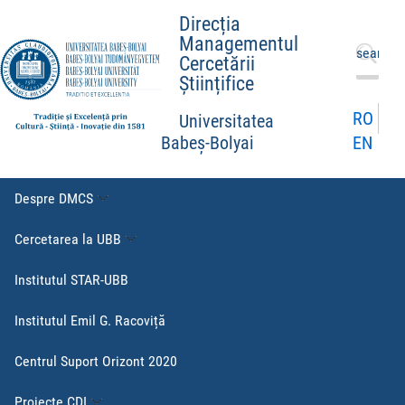
Direcția
Managementul
Caută
Cercetării
după:
Științifice
RO
Universitatea
EN
Babeș-Bolyai
Despre DMCS
Cercetarea la UBB
Institutul STAR-UBB
Institutul Emil G. Racoviță
Centrul Suport Orizont 2020
Proiecte CDI