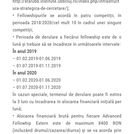
http://starubb.institute.ubbcluj.ro/index.php/infrastruct
ura-strategica-de-cercetare/);
• Fellowshipurile se acordă în patru competiții, în
perioada 2018-2020/cel mult 10 în cadrul unei singure
competiţii;
• Perioada de derulare a fiecărui fellowship este de o
lună și trebuie să se încadreze în următoarele intervale:
În anul 2019
– 01.02.2019-01.06.2019
– 01.07.2019-01.11.2019
În anul 2020
– 01.02.2020-01.06.2020
– 01.07.2020-01.11.2020
În cazuri speciale, termenul de derulare poate fi extins
la 3 luni cu încadrarea în alocarea financiară iniţială per
lună;
• Alocarea financiară brută pentru fiecare Advanced
Fellowhip Extern este de maximum 8400 RON
(incluzând drumul/cazarea/diurna) și se va acorda prin