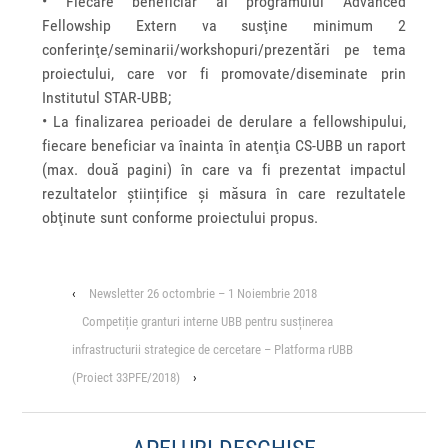
• Fiecare beneficiar al programului Advanced
Fellowship Extern va susţine minimum 2
conferinţe/seminarii/workshopuri/prezentări pe tema
proiectului, care vor fi promovate/diseminate prin
Institutul STAR-UBB;
• La finalizarea perioadei de derulare a fellowshipului,
fiecare beneficiar va înainta în atenţia CS-UBB un raport
(max. două pagini) în care va fi prezentat impactul
rezultatelor științifice și măsura în care rezultatele
obţinute sunt conforme proiectului propus.
‹
Newsletter 26 octombrie – 1 Noiembrie 2018
Competiție granturi interne UBB pentru susținerea
infrastructurii strategice de cercetare – Platforma rUBB
(Proiect 33PFE/2018)
›