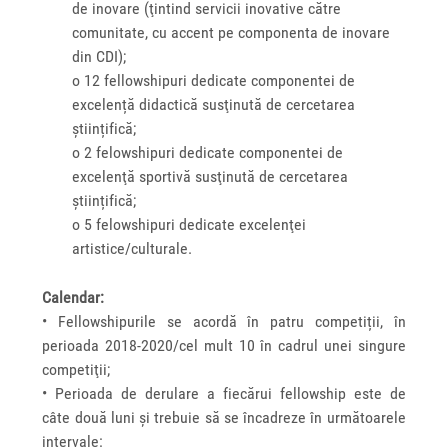
de inovare (ţintind servicii inovative către
comunitate, cu accent pe componenta de inovare
din CDI);
o 12 fellowshipuri dedicate componentei de
excelență didactică susţinută de cercetarea
științifică;
o 2 felowshipuri dedicate componentei de
excelenţă sportivă susţinută de cercetarea
științifică;
o 5 felowshipuri dedicate excelenţei
artistice/culturale.
Calendar:
• Fellowshipurile se acordă în patru competiții, în
perioada 2018-2020/cel mult 10 în cadrul unei singure
competiţii;
• Perioada de derulare a fiecărui fellowship este de
câte două luni și trebuie să se încadreze în următoarele
intervale: