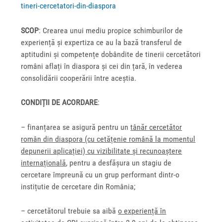
tineri-cercetatori-din-diaspora
SCOP
: Crearea unui mediu propice schimburilor de
experiență și expertiza ce au la bază transferul de
aptitudini și competențe dobândite de tinerii cercetători
români aflați în diaspora și cei din țară, în vederea
consolidării cooperării între aceștia.
CONDIȚII DE ACORDARE
:
– finanțarea se asigură pentru un
tânăr cercetător
român din diaspora (cu cetățenie română la momentul
depunerii aplicației) cu vizibilitate și recunoaștere
internațională
, pentru a desfășura un stagiu de
cercetare împreună cu un grup performant dintr-o
instițutie de cercetare din România;
– cercetătorul trebuie sa aibă
o experiență în