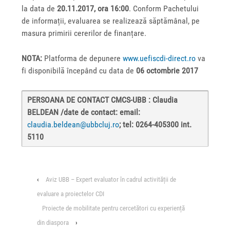
la data de
20.11.2017, ora 16:00
. Conform Pachetului
de informații, evaluarea se realizează săptămânal, pe
masura primirii cererilor de finanțare.
NOTA:
Platforma de depunere
www.uefiscdi-direct.ro
va
fi disponibilă începând cu data de
06 octombrie 2017
PERSOANA DE CONTACT CMCS-UBB : Claudia 
BELDEAN /date de contact: email: 
claudia.beldean@ubbcluj.ro
; tel: 0264-405300 int. 
5110
‹
Aviz UBB – Expert evaluator în cadrul activității de
evaluare a proiectelor CDI
Proiecte de mobilitate pentru cercetători cu experiență
din diaspora
›