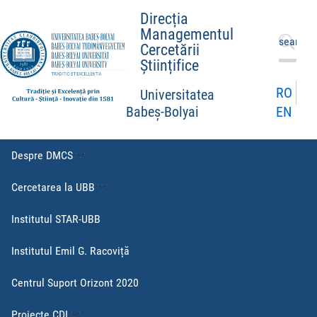
Direcția
Managementul
Caută
Cercetării
după:
Științifice
RO
Universitatea
EN
Babeș-Bolyai
Despre DMCS
Cercetarea la UBB
Institutul STAR-UBB
Institutul Emil G. Racoviță
Centrul Suport Orizont 2020
Proiecte CDI