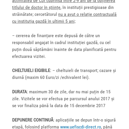
activitatea de CDI cuprinsă între 2-9 ani de la obținerea
titlului de doctor în științe
, în instituții prestigioase din
străinătate; cercetătorul
n
u a avut o relație contractuală
cu instituția gazdă în ultimii 5 ani;
– cererea de finanțare este depusă de către un
responsabil angajat în cadrul instituției gazdă, cu cel
puțin două săptămâni înainte de data planificată pentru
efectuarea vizitei.
CHELTUIELI EIGIBILE
: – cheltuieli de transport; cazare și
diurnă (maxim 60 Euro/zi /echivalent lei).
DURATA
: maximum 30 de zile, dar nu mai puțin de 15
zile. Vizitele se vor efectua pe parcursul anului 2017 și
se vor finaliza până la data de 15 decembrie 2017
DEPUNERE CONTINUĂ
: aplicațiile se depun într-o sigură
etapă, folosind platforma
www.uefiscdi-direct.ro
, până