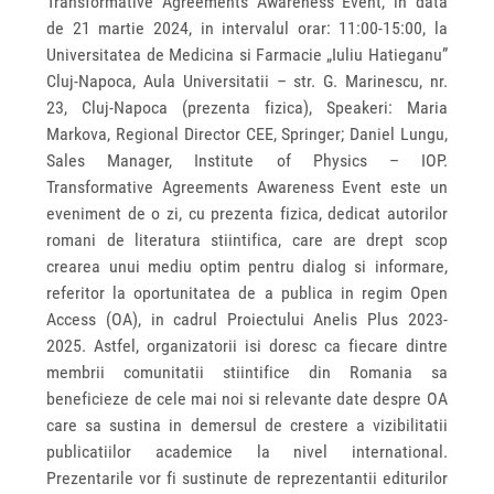
Transformative Agreements Awareness Event, in data
de 21 martie 2024, in intervalul orar: 11:00-15:00, la
Universitatea de Medicina si Farmacie „Iuliu Hatieganu”
Cluj-Napoca, Aula Universitatii – str. G. Marinescu, nr.
23, Cluj-Napoca (prezenta fizica), Speakeri: Maria
Markova, Regional Director CEE, Springer; Daniel Lungu,
Sales Manager, Institute of Physics – IOP.
Transformative Agreements Awareness Event este un
eveniment de o zi, cu prezenta fizica, dedicat autorilor
romani de literatura stiintifica, care are drept scop
crearea unui mediu optim pentru dialog si informare,
referitor la oportunitatea de a publica in regim Open
Access (OA), in cadrul Proiectului Anelis Plus 2023-
2025. Astfel, organizatorii isi doresc ca fiecare dintre
membrii comunitatii stiintifice din Romania sa
beneficieze de cele mai noi si relevante date despre OA
care sa sustina in demersul de crestere a vizibilitatii
publicatiilor academice la nivel international.
Prezentarile vor fi sustinute de reprezentantii editurilor