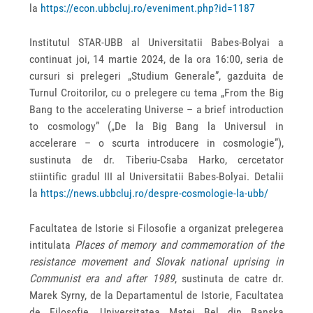
la
https://econ.ubbcluj.ro/eveniment.php?id=1187
Institutul STAR-UBB al Universitatii Babes-Bolyai a
continuat joi, 14 martie 2024, de la ora 16:00, seria de
cursuri si prelegeri „Studium Generale”, gazduita de
Turnul Croitorilor, cu o prelegere cu tema „From the Big
Bang to the accelerating Universe – a brief introduction
to cosmology” („De la Big Bang la Universul in
accelerare – o scurta introducere in cosmologie”),
sustinuta de dr. Tiberiu-Csaba Harko, cercetator
stiintific gradul III al Universitatii Babes-Bolyai. Detalii
la
https://news.ubbcluj.ro/despre-cosmologie-la-ubb/
Facultatea de Istorie si Filosofie a organizat prelegerea
intitulata
Places of memory and commemoration of the
resistance movement and Slovak national uprising in
Communist era and after 1989
, sustinuta de catre dr.
Marek Syrny, de la Departamentul de Istorie, Facultatea
de Filosofie, Universitatea Matej Bel din Banska