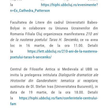
la
https://hiphi.ubbcluj.ro/evenimente?
n=Ex_Cathedra_Patterson
Facultatea de Litere din cadrul Universitatii Babes-
Bolyai in colaborare cu Uniunea Ucrainenilor din
Romania Filiala Cluj organizeaza manifestarea
210 ani
de la nasterea poetului Taras H. Sevcenko
, ce va avea
loc in 16 martie, de la ora 11.00. Detalii
la
https://lett.ubbcluj.ro/210-ani-de-la-nasterea-
poetului-taras-h-sevcenko/
Centrul de Filosofie Antica si Medievala al UBB va
invita la prelegerea intitulata
Dialogurile dramatice ale
Hrotsvitei din Gandersheim: tematica si receptare
,
sustinuta de Dl. Stefan Ivas (Universitatea Bucuresti), in
data de 19 martie, de la ora 18.00. Detalii
la
https://hiphi.ubbcluj.ro/fam/conferintele-centrului-
fam