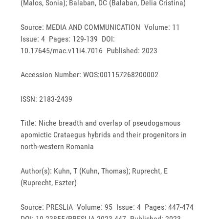
(Malos, Sonia); Balaban, DC (Balaban, Delia Cristina)
Source: MEDIA AND COMMUNICATION Volume: 11
Issue: 4 Pages: 129-139 DOI:
10.17645/mac.v11i4.7016 Published: 2023
Accession Number: WOS:001157268200002
ISSN: 2183-2439
Title: Niche breadth and overlap of pseudogamous
apomictic Crataegus hybrids and their progenitors in
north-western Romania
Author(s): Kuhn, T (Kuhn, Thomas); Ruprecht, E
(Ruprecht, Eszter)
Source: PRESLIA Volume: 95 Issue: 4 Pages: 447-474
DOI: 10.23855/PRESLIA.2023.447 Published: 2023