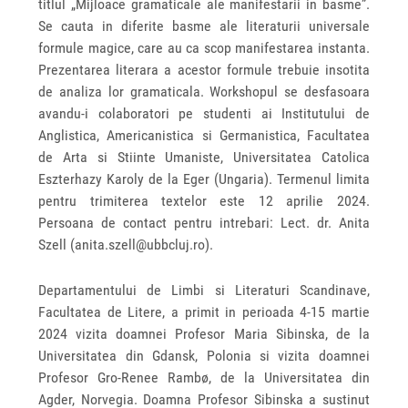
titlul „Mijloace gramaticale ale manifestarii in basme”.
Se cauta in diferite basme ale literaturii universale
formule magice, care au ca scop manifestarea instanta.
Prezentarea literara a acestor formule trebuie insotita
de analiza lor gramaticala. Workshopul se desfasoara
avandu-i colaboratori pe studenti ai Institutului de
Anglistica, Americanistica si Germanistica, Facultatea
de Arta si Stiinte Umaniste, Universitatea Catolica
Eszterhazy Karoly de la Eger (Ungaria). Termenul limita
pentru trimiterea textelor este 12 aprilie 2024.
Persoana de contact pentru intrebari: Lect. dr. Anita
Szell (anita.szell@ubbcluj.ro).
Departamentului de Limbi si Literaturi Scandinave,
Facultatea de Litere, a primit in perioada 4-15 martie
2024 vizita doamnei Profesor Maria Sibinska, de la
Universitatea din Gdansk, Polonia si vizita doamnei
Profesor Gro-Renee Rambø, de la Universitatea din
Agder, Norvegia. Doamna Profesor Sibinska a sustinut