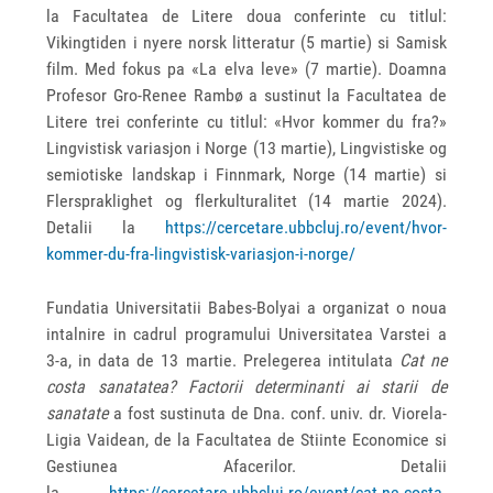
la Facultatea de Litere doua conferinte cu titlul:
Vikingtiden i nyere norsk litteratur (5 martie) si Samisk
film. Med fokus pa «La elva leve» (7 martie). Doamna
Profesor Gro-Renee Rambø a sustinut la Facultatea de
Litere trei conferinte cu titlul: «Hvor kommer du fra?»
Lingvistisk variasjon i Norge (13 martie), Lingvistiske og
semiotiske landskap i Finnmark, Norge (14 martie) si
Flerspraklighet og flerkulturalitet (14 martie 2024).
Detalii la
https://cercetare.ubbcluj.ro/event/hvor-
kommer-du-fra-lingvistisk-variasjon-i-norge/
Fundatia Universitatii Babes-Bolyai a organizat o noua
intalnire in cadrul programului Universitatea Varstei a
3-a, in data de 13 martie. Prelegerea intitulata
Cat ne
costa sanatatea? Factorii determinanti ai starii de
sanatate
a fost sustinuta de Dna. conf. univ. dr. Viorela-
Ligia Vaidean, de la Facultatea de Stiinte Economice si
Gestiunea Afacerilor. Detalii
la
https://cercetare.ubbcluj.ro/event/cat-ne-costa-