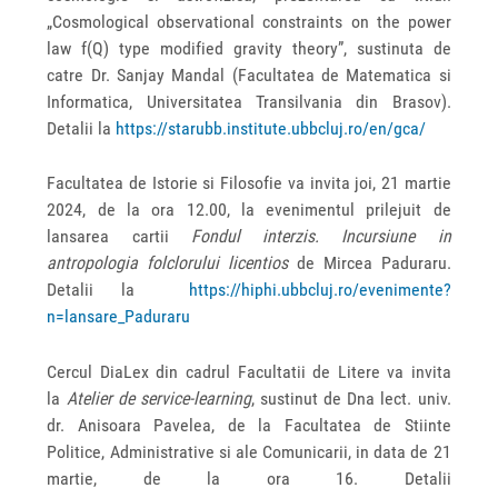
„Cosmological observational constraints on the power
law f(Q) type modified gravity theory”, sustinuta de
catre Dr. Sanjay Mandal (Facultatea de Matematica si
Informatica, Universitatea Transilvania din Brasov).
Detalii la
https://starubb.institute.ubbcluj.ro/en/gca/
Facultatea de Istorie si Filosofie va invita joi, 21 martie
2024, de la ora 12.00, la evenimentul prilejuit de
lansarea cartii
Fondul interzis. Incursiune in
antropologia folclorului licentios
de Mircea Paduraru.
Detalii la
https://hiphi.ubbcluj.ro/evenimente?
n=lansare_Paduraru
Cercul DiaLex din cadrul Facultatii de Litere va invita
la
Atelier de service-learning
, sustinut de Dna lect. univ.
dr. Anisoara Pavelea, de la Facultatea de Stiinte
Politice, Administrative si ale Comunicarii, in data de 21
martie, de la ora 16. Detalii