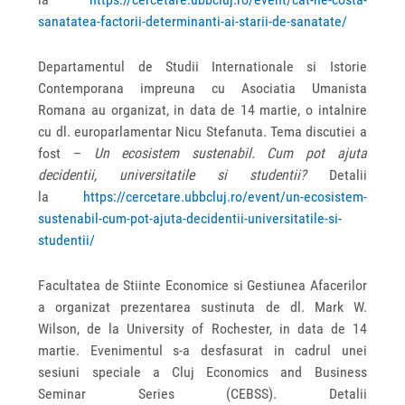
sanatatea-factorii-determinanti-ai-starii-de-sanatate/
Departamentul de Studii Internationale si Istorie
Contemporana impreuna cu Asociatia Umanista
Romana au organizat, in data de 14 martie, o intalnire
cu dl. europarlamentar Nicu Stefanuta. Tema discutiei a
fost –
Un ecosistem sustenabil. Cum pot ajuta
decidentii, universitatile si studentii?
Detalii
la
https://cercetare.ubbcluj.ro/event/un-ecosistem-
sustenabil-cum-pot-ajuta-decidentii-universitatile-si-
studentii/
Facultatea de Stiinte Economice si Gestiunea Afacerilor
a organizat prezentarea sustinuta de dl. Mark W.
Wilson, de la University of Rochester, in data de 14
martie. Evenimentul s-a desfasurat in cadrul unei
sesiuni speciale a Cluj Economics and Business
Seminar Series (CEBSS). Detalii