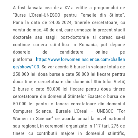
A fost lansata cea de-a XV-a editie a programului de
“Burse L’Oreal-UNESCO pentru Femeile din Stiinte”.
Pana la data de 24.05.2024, tinerele cercetatoare, cu
varsta de max. 40 de ani, care urmeaza in prezent studii
doctorale sau stagii post-doctorale si doresc sa-si
continue cariera stiintifica in Romania, pot depune
dosarele de candidatura online pe
platforma
https://www.forwomeninscience.com/challen
ge/show/103
. Se vor acorda 5 burse in valoare totala de
250.000 lei: doua burse a cate 50.000 lei fiecare pentru
doua tinere cercetatoare din domeniul Stiintelor Vietii;
2 burse a cate 50.000 lei fiecare pentru doua tinere
cercetatoare din domeniul Stiintelor Exacte; o bursa de
50.000 lei pentru o tanara cercetatoare din domeniul
Computer Science. Bursele L’Oreal – UNESCO ”For
Women in Science” se acorda anual la nivel national
sau regional, in ceremonii organizate in 117 tari. 275 de
tinere cu contributii majore in domeniul stiintific,