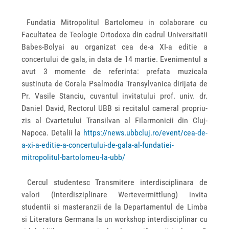
Fundatia Mitropolitul Bartolomeu in colaborare cu
Facultatea de Teologie Ortodoxa din cadrul Universitatii
Babes-Bolyai au organizat cea de-a XI-a editie a
concertului de gala, in data de 14 martie. Evenimentul a
avut 3 momente de referinta: prefata muzicala
sustinuta de Corala Psalmodia Transylvanica dirijata de
Pr. Vasile Stanciu, cuvantul invitatului prof. univ. dr.
Daniel David, Rectorul UBB si recitalul cameral propriu-
zis al Cvartetului Transilvan al Filarmonicii din Cluj-
Napoca. Detalii la
https://news.ubbcluj.ro/event/cea-de-
a-xi-a-editie-a-concertului-de-gala-al-fundatiei-
mitropolitul-bartolomeu-la-ubb/
Cercul studentesc Transmitere interdisciplinara de
valori (Interdisziplinare Wertevermittlung) invita
studentii si masteranzii de la Departamentul de Limba
si Literatura Germana la un workshop interdisciplinar cu