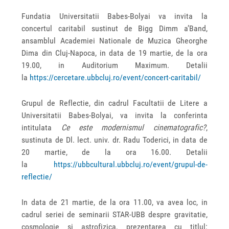
Fundatia Universitatii Babes-Bolyai va invita la
concertul caritabil sustinut de Bigg Dimm a’Band,
ansamblul Academiei Nationale de Muzica Gheorghe
Dima din Cluj-Napoca, in data de 19 martie, de la ora
19.00, in Auditorium Maximum. Detalii
la
https://cercetare.ubbcluj.ro/event/concert-caritabil/
Grupul de Reflectie, din cadrul Facultatii de Litere a
Universitatii Babes-Bolyai, va invita la conferinta
intitulata
Ce este modernismul cinematografic?
,
sustinuta de Dl. lect. univ. dr. Radu Toderici, in data de
20 martie, de la ora 16.00. Detalii
la
https://ubbcultural.ubbcluj.ro/event/grupul-de-
reflectie/
In data de 21 martie, de la ora 11.00, va avea loc, in
cadrul seriei de seminarii STAR-UBB despre gravitatie,
cosmologie si astrofizica, prezentarea cu titlul: