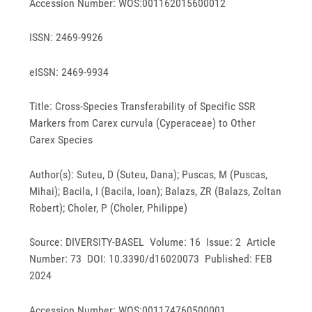
Accession Number: WOS:001162015600012
ISSN: 2469-9926
eISSN: 2469-9934
Title: Cross-Species Transferability of Specific SSR
Markers from Carex curvula (Cyperaceae) to Other
Carex Species
Author(s): Suteu, D (Suteu, Dana); Puscas, M (Puscas,
Mihai); Bacila, I (Bacila, Ioan); Balazs, ZR (Balazs, Zoltan
Robert); Choler, P (Choler, Philippe)
Source: DIVERSITY-BASEL Volume: 16 Issue: 2 Article
Number: 73 DOI: 10.3390/d16020073 Published: FEB
2024
Accession Number: WOS:001174760500001