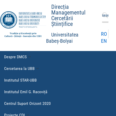
Direcția
Managementul
Caută
Cercetării
după:
Științifice
RO
Universitatea
EN
Babeș-Bolyai
Despre DMCS
Cercetarea la UBB
Institutul STAR-UBB
Institutul Emil G. Racoviță
Centrul Suport Orizont 2020
Proiecte CDI