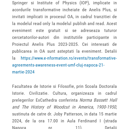
Springer si Institute of Physics (IOP), implicate in
acordurile transformative incheiate de Anelis Plus, si
invitati implicati in procesul OA, in cadrul tranzitiei de
la modelul read only la modelul publish and read. Acest
eveniment este gratuit si se adreseaza tuturor
cercetatorilor-autori din institutiile participante in
Proiectul Anelis Plus 2023-2025. Cei interesati de
publicarea in OA sunt asteptati la eveniment. Detalii
la
https://www.e-nformation.ro/events/transformative-
agreements-awareness-event-umf-cluj-napoca-21-
martie-2024
Facultatea de Istorie si Filosofie, prin Scoala Doctorala
Istorie. Civilizatie. Cultura, organizeaza in cadrul
prelegerilor ExCathedra conferinta
Norma Bassett Hall
and The History of Woodcut in America, 1900-1950
,
sustinuta de catre dr. Joby Patterson, in data 15 martie
2024, de la ora 17.00 in Aula Ferdinand I (strada
Napoca nr. 11). Detalii