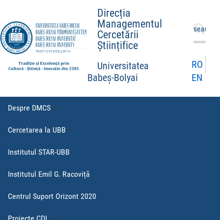
Direcția
Managementul
Caută
Cercetării
după:
Științifice
RO
Universitatea
EN
Babeș-Bolyai
Despre DMCS
Cercetarea la UBB
Institutul STAR-UBB
Institutul Emil G. Racoviță
Centrul Suport Orizont 2020
Proiecte CDI