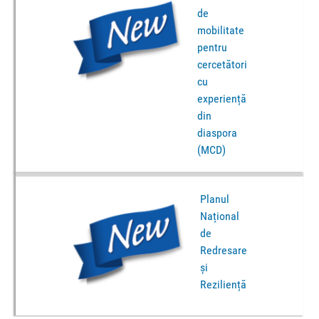
de
mobilitate
pentru
cercetători
cu
experiență
din
diaspora
(MCD)
Planul
Național
de
Redresare
și
Reziliență