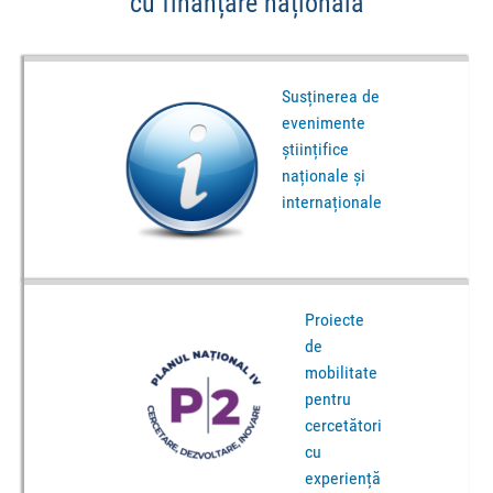
cu finanțare națională
Susținerea de
evenimente
științifice
naționale și
internaționale
Proiecte
de
mobilitate
pentru
cercetători
cu
experiență