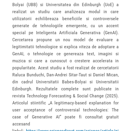
Bolyai (UBB) si Universitatea din Edinburgh (UoE) a
realizat un studiu care analizeaza modul in care
utilizatorii echilibreaza beneficiile si controversele
generate de tehnologiile emergente, cu un accent
special pe Inteligenta Artificiala Generativa (GenAI).
Cercetarea propune un nou model de evaluare a
legitimitatii tehnologice si explica viteza de adoptare a
GenAI, o tehnologie ce genereaza text, imagini si
muzica si care a cunoscut o crestere accelerata in
popularitate. Acest studiu a fost realizat de cercetatorii
Raluca Bunduchi, Dan-Andrei Sitar-Taut si Daniel Mican,
din cadrul Universitatii Babes-Bolyai si Universitatii
Edinburgh. Rezultatele complete sunt publicate in
revista Technology Forecasting & Social Change (2025).
Articolul stiintific „A legitimacy-based explanation for
user acceptance of controversial technologies: The
case of Generative AI” poate fi consultat gratuit
accesand
linkul:
https://www.sciencedirect.com/science/article/pi