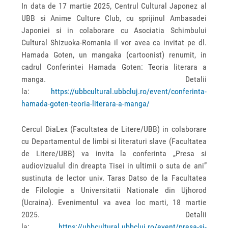
In data de 17 martie 2025, Centrul Cultural Japonez al
UBB si Anime Culture Club, cu sprijinul Ambasadei
Japoniei si in colaborare cu Asociatia Schimbului
Cultural Shizuoka-Romania il vor avea ca invitat pe dl.
Hamada Goten, un mangaka (cartoonist) renumit, in
cadrul Conferintei Hamada Goten: Teoria literara a
manga. Detalii
la:
https://ubbcultural.ubbcluj.ro/event/conferinta-
hamada-goten-teoria-literara-a-manga/
Cercul DiaLex (Facultatea de Litere/UBB) in colaborare
cu Departamentul de limbi si literaturi slave (Facultatea
de Litere/UBB) va invita la conferinta „Presa si
audiovizualul din dreapta Tisei in ultimii o suta de ani”
sustinuta de lector univ. Taras Datso de la Facultatea
de Filologie a Universitatii Nationale din Ujhorod
(Ucraina). Evenimentul va avea loc marti, 18 martie
2025. Detalii
la:
https://ubbcultural.ubbcluj.ro/event/presa-si-