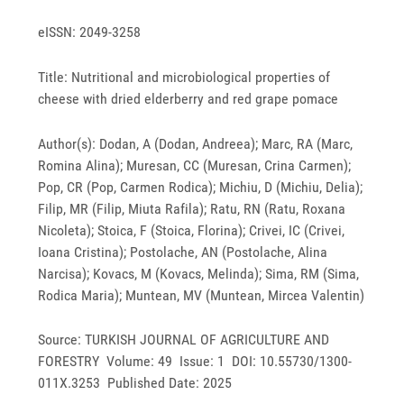
eISSN: 2049-3258
Title: Nutritional and microbiological properties of
cheese with dried elderberry and red grape pomace
Author(s): Dodan, A (Dodan, Andreea); Marc, RA (Marc,
Romina Alina); Muresan, CC (Muresan, Crina Carmen);
Pop, CR (Pop, Carmen Rodica); Michiu, D (Michiu, Delia);
Filip, MR (Filip, Miuta Rafila); Ratu, RN (Ratu, Roxana
Nicoleta); Stoica, F (Stoica, Florina); Crivei, IC (Crivei,
Ioana Cristina); Postolache, AN (Postolache, Alina
Narcisa); Kovacs, M (Kovacs, Melinda); Sima, RM (Sima,
Rodica Maria); Muntean, MV (Muntean, Mircea Valentin)
Source: TURKISH JOURNAL OF AGRICULTURE AND
FORESTRY Volume: 49 Issue: 1 DOI: 10.55730/1300-
011X.3253 Published Date: 2025