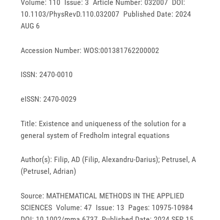
Volume: 110 Issue: 3 Article Number: 032007 DOI:
10.1103/PhysRevD.110.032007 Published Date: 2024
AUG 6
Accession Number: WOS:001381762200002
ISSN: 2470-0010
eISSN: 2470-0029
Title: Existence and uniqueness of the solution for a
general system of Fredholm integral equations
Author(s): Filip, AD (Filip, Alexandru-Darius); Petrusel, A
(Petrusel, Adrian)
Source: MATHEMATICAL METHODS IN THE APPLIED
SCIENCES Volume: 47 Issue: 13 Pages: 10975-10984
DOI: 10.1002/mma.6737 Published Date: 2024 SEP 15