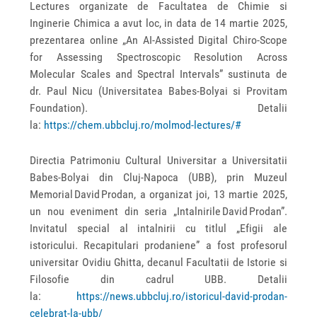
Lectures organizate de Facultatea de Chimie si
Inginerie Chimica a avut loc, in data de 14 martie 2025,
prezentarea online „An AI-Assisted Digital Chiro-Scope
for Assessing Spectroscopic Resolution Across
Molecular Scales and Spectral Intervals” sustinuta de
dr. Paul Nicu (Universitatea Babes-Bolyai si Provitam
Foundation). Detalii
la:
https://chem.ubbcluj.ro/molmod-lectures/#
Directia Patrimoniu Cultural Universitar a Universitatii
Babes-Bolyai din Cluj-Napoca (UBB), prin Muzeul
Memorial David Prodan, a organizat joi, 13 martie 2025,
un nou eveniment din seria „Intalnirile David Prodan”.
Invitatul special al intalnirii cu titlul „Efigii ale
istoricului. Recapitulari prodaniene” a fost profesorul
universitar Ovidiu Ghitta, decanul Facultatii de Istorie si
Filosofie din cadrul UBB. Detalii
la:
https://news.ubbcluj.ro/istoricul-david-prodan-
celebrat-la-ubb/