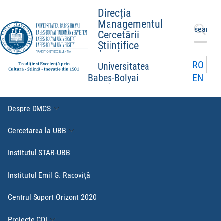
Direcția
Managementul
Caută
Cercetării
după:
Științifice
RO
Universitatea
EN
Babeș-Bolyai
Despre DMCS
Cercetarea la UBB
Institutul STAR-UBB
Institutul Emil G. Racoviță
Centrul Suport Orizont 2020
Proiecte CDI