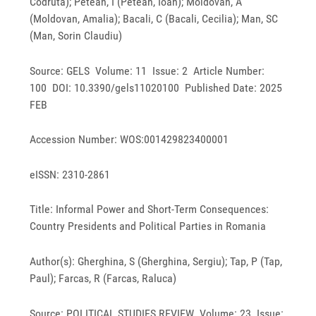
Codruta); Petean, I (Petean, Ioan); Moldovan, A
(Moldovan, Amalia); Bacali, C (Bacali, Cecilia); Man, SC
(Man, Sorin Claudiu)
Source: GELS Volume: 11 Issue: 2 Article Number:
100 DOI: 10.3390/gels11020100 Published Date: 2025
FEB
Accession Number: WOS:001429823400001
eISSN: 2310-2861
Title: Informal Power and Short-Term Consequences:
Country Presidents and Political Parties in Romania
Author(s): Gherghina, S (Gherghina, Sergiu); Tap, P (Tap,
Paul); Farcas, R (Farcas, Raluca)
Source: POLITICAL STUDIES REVIEW Volume: 23 Issue: