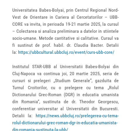
Universitatea Babes-Bolyai, prin Centrul Regional Nord-
Vest de Orientare in Cariera al Cercetatorilor – UBB-
CORE va invita, in perioada 19-21 martie 2025, la cursul
– Colectarea si analiza preliminara a datelor in stiintele
socio-umane. Metode cantitative si calitative. Cursul va
fi sustinut de prof. habil. dr. Claudia Bacter. Detalii
la:
https://ubbcultural.ubbcluj.ro/event/curs-ubb-core/
Institutul STAR-UBB al Universitatii Babes-Bolyai din
Cluj-Napoca va continua joi, 20 martie 2025, seria de
cursuri si prelegeri „Studium Generale”, gazduita de
Turnul Croitorilor, cu o prelegere cu tema „Rolul
Dictionarului Grec-Roman (DGR) in educatia umanista
din Romania”, sustinuta de dr. Theodor Georgescu,
conferentiar universitar al Universitatii din Bucuresti.
Detalii la:
https://news.ubbcluj.ro/prelegerea-cu-tema-
rolul-dictionarului-grec-roman-dgr-in-educatia-umanista-
din-romania-sustinuta-la-ubb/