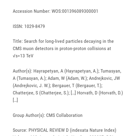
Accession Number: WOS:001396089300001
ISSN: 1029-8479
Title: Search for long-lived particles decaying in the
CMS muon detectors in proton-proton collisions at
√s=13 TeV
Author(s): Hayrapetyan, A (Hayrapetyan, A.); Tumasyan,
A (Tumasyan, A.); Adam, W (Adam, W.); Andrejkovic, JW
(Andrejkovic, J. W.); Bergauer, T (Bergauer, T.);
Chatterjee, S (Chatterjee, S.); […] Horvath, D (Horvath, D.)
[…]
Group Author(s): CMS Collaboration
Source: PHYSICAL REVIEW D (indexata Nature Index)