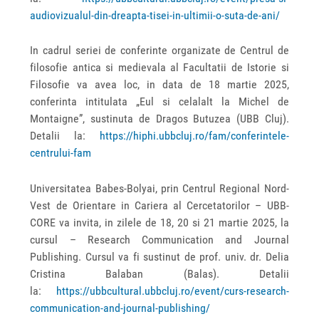
audiovizualul-din-dreapta-tisei-in-ultimii-o-suta-de-ani/
In cadrul seriei de conferinte organizate de Centrul de
filosofie antica si medievala al Facultatii de Istorie si
Filosofie va avea loc, in data de 18 martie 2025,
conferinta intitulata „Eul si celalalt la Michel de
Montaigne”, sustinuta de Dragos Butuzea (UBB Cluj).
Detalii la:
https://hiphi.ubbcluj.ro/fam/conferintele-
centrului-fam
Universitatea Babes-Bolyai, prin Centrul Regional Nord-
Vest de Orientare in Cariera al Cercetatorilor – UBB-
CORE va invita, in zilele de 18, 20 si 21 martie 2025, la
cursul – Research Communication and Journal
Publishing. Cursul va fi sustinut de prof. univ. dr. Delia
Cristina Balaban (Balas). Detalii
la:
https://ubbcultural.ubbcluj.ro/event/curs-research-
communication-and-journal-publishing/