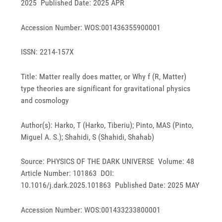
2025 Published Date: 2025 APR
Accession Number: WOS:001436355900001
ISSN: 2214-157X
Title: Matter really does matter, or Why f (R, Matter)
type theories are significant for gravitational physics
and cosmology
Author(s): Harko, T (Harko, Tiberiu); Pinto, MAS (Pinto,
Miguel A. S.); Shahidi, S (Shahidi, Shahab)
Source: PHYSICS OF THE DARK UNIVERSE Volume: 48
Article Number: 101863 DOI:
10.1016/j.dark.2025.101863 Published Date: 2025 MAY
Accession Number: WOS:001433233800001