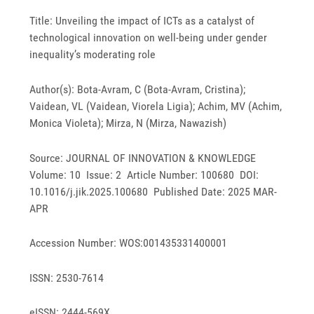
Title: Unveiling the impact of ICTs as a catalyst of
technological innovation on well-being under gender
inequality’s moderating role
Author(s): Bota-Avram, C (Bota-Avram, Cristina);
Vaidean, VL (Vaidean, Viorela Ligia); Achim, MV (Achim,
Monica Violeta); Mirza, N (Mirza, Nawazish)
Source: JOURNAL OF INNOVATION & KNOWLEDGE
Volume: 10 Issue: 2 Article Number: 100680 DOI:
10.1016/j.jik.2025.100680 Published Date: 2025 MAR-
APR
Accession Number: WOS:001435331400001
ISSN: 2530-7614
eISSN: 2444-569X