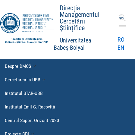
Direcția
Managementul
Caută
Cercetării
după:
Științifice
RO
Universitatea
EN
Babeș-Bolyai
Despre DMCS
Cercetarea la UBB
Institutul STAR-UBB
Institutul Emil G. Racoviță
Centrul Suport Orizont 2020
Proiecte CDI