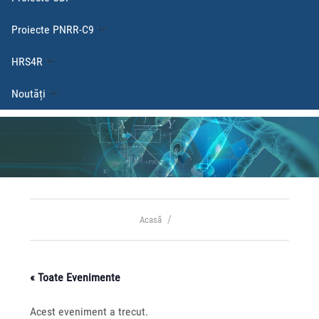
Proiecte PNRR-C9
HRS4R
Noutăți
Acasă
« Toate Evenimente
Acest eveniment a trecut.