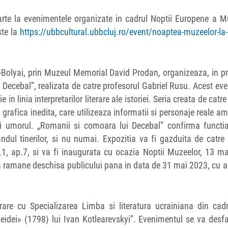
 parte la evenimentele organizate in cadrul Noptii Europene a M
ste la
https://ubbcultural.ubbcluj.ro/event/noaptea-muzeelor-la
es-Bolyai, prin Muzeul Memorial David Prodan, organizeaza, in p
 Decebal”, realizata de catre profesorul Gabriel Rusu. Acest ev
 in linia interpretarilor literare ale istoriei. Seria creata de catre
 grafica inedita, care utilizeaza informatii si personaje reale a
 si umorul. „Romanii si comoara lui Decebal” confirma functia
randul tinerilor, si nu numai. Expozitia va fi gazduita de catr
1, ap.7, si va fi inaugurata cu ocazia Noptii Muzeelor, 13 ma
a va ramane deschisa publicului pana in data de 31 mai 2023, cu 
orare cu Specializarea Limba si literatura ucrainiana din cad
idei» (1798) lui Ivan Kotlearevskyi”. Evenimentul se va desf