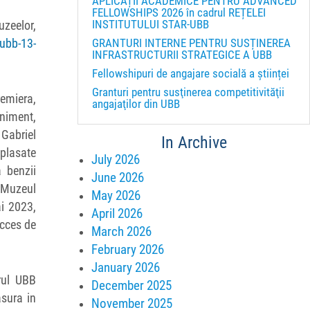
APLICAȚII ACADEMICE PENTRU ADVANCED
FELLOWSHIPS 2026 în cadrul REȚELEI
INSTITUTULUI STAR-UBB
uzeelor,
GRANTURI INTERNE PENTRU SUSȚINEREA
-ubb-13-
INFRASTRUCTURII STRATEGICE A UBB
Fellowshipuri de angajare socială a științei
Granturi pentru susţinerea competitivităţii
remiera,
angajaţilor din UBB
eniment,
 Gabriel
In Archive
mplasate
July 2026
 benzii
June 2026
e Muzeul
May 2026
i 2023,
April 2026
acces de
March 2026
February 2026
January 2026
rul UBB
December 2025
asura in
November 2025