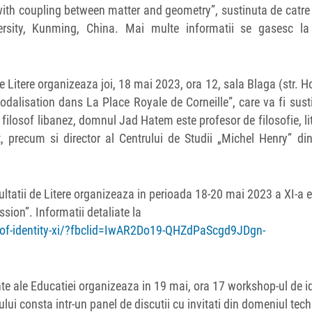
 with coupling between matter and geometry”, sustinuta de catre
ity, Kunming, China. Mai multe informatii se gasesc la l
 Litere organizeaza joi, 18 mai 2023, ora 12, sala Blaga (str. Ho
 nodalisation dans La Place Royale de Corneille”, care va fi sust
ilosof libanez, domnul Jad Hatem este profesor de filosofie, li
ut, precum si director al Centrului de Studii „Michel Henry” di
tatii de Litere organizeaza in perioada 18-20 mai 2023 a XI-a e
sion”. Informatii detaliate la
s-of-identity-xi/?fbclid=IwAR2Do19-QHZdPaScgd9JDgn-
nte ale Educatiei organizeaza in 19 mai, ora 17 workshop-ul de i
ui consta intr-un panel de discutii cu invitati din domeniul tech