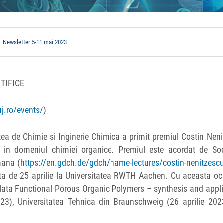
Newsletter 5-11 mai 2023
TIFICE
uj.ro/events/
)
atea de Chimie si Inginerie Chimica a primit premiul Costin Nen
ca in domeniul chimiei organice. Premiul este acordat de Soc
mana (
https://en.gdch.de/gdch/name-lectures/costin-nenitzescu
ata de 25 aprilie la Universitatea RWTH Aachen. Cu aceasta oc
tulata Functional Porous Organic Polymers – synthesis and appl
23), Universitatea Tehnica din Braunschweig (26 aprilie 2023