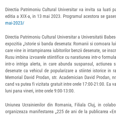
Directia Patrimoniu Cultural Universitar va invita sa luati
editia a XIX-a, in 13 mai 2023. Programul acestora se gase
mai-2023/
Directia Patrimoniu Cultural Universitar a Universitatii Bab
expozitia „Istorie si banda desenata: Romanii si comoara lui
care vine in intampinarea iubitorilor benzii desenate, se inscrie
Rusu imbina izvoarele stiintifice cu naratiunea intr-o formula
intr-o intriga alerta, in care abunda suspansul, actiunea
desenate ca vehicul de popularizare a stiintei istorice in 
Memorial David Prodan, str. Academician David Prodan, nr.
cand va putea fi vizitata gratuit intre orele 17:00-21:00. E
luni pana vineri, intre orele 9:00-13:00.
Uniunea Ucrainienilor din Romania, Filiala Cluj, in colab
organizeaza manifestarea „225 de ani de la publicarea «Ene