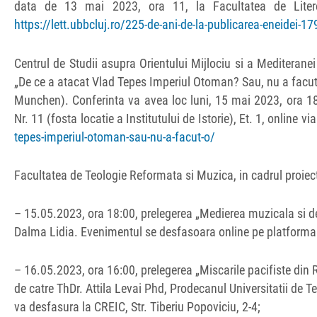
data de 13 mai 2023, ora 11, la Facultatea de Litere,
https://lett.ubbcluj.ro/225-de-ani-de-la-publicarea-eneidei-17
Centrul de Studii asupra Orientului Mijlociu si a Mediteranei
„De ce a atacat Vlad Tepes Imperiul Otoman? Sau, nu a facut
Munchen). Conferinta va avea loc luni, 15 mai 2023, ora 18.
Nr. 11 (fosta locatie a Institutului de Istorie), Et. 1, online v
tepes-imperiul-otoman-sau-nu-a-facut-o/
Facultatea de Teologie Reformata si Muzica, in cadrul proi
– 15.05.2023, ora 18:00, prelegerea „Medierea muzicala si de
Dalma Lidia. Evenimentul se desfasoara online pe platforma 
– 16.05.2023, ora 16:00, prelegerea „Miscarile pacifiste din
de catre ThDr. Attila Levai Phd, Prodecanul Universitatii de
va desfasura la CREIC, Str. Tiberiu Popoviciu, 2-4;