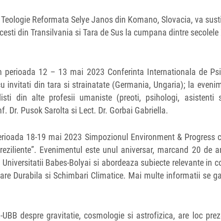
e Teologie Reformata Selye Janos din Komano, Slovacia, va sust
ricesti din Transilvania si Tara de Sus la cumpana dintre secolele 
n perioada 12 – 13 mai 2023 Conferinta Internationala de Psi
cu invitati din tara si strainatate (Germania, Ungaria); la eveni
isti din alte profesii umaniste (preoti, psihologi, asistenti s
. Dr. Pusok Sarolta si Lect. Dr. Gorbai Gabriella.
n perioada 18-19 mai 2023 Simpozionul Environment & Progress 
i reziliente”. Evenimentul este unul aniversar, marcand 20 de a
ul Universitatii Babes-Bolyai si abordeaza subiecte relevante in c
re Durabila si Schimbari Climatice. Mai multe informatii se g
/
UBB despre gravitatie, cosmologie si astrofizica, are loc pre