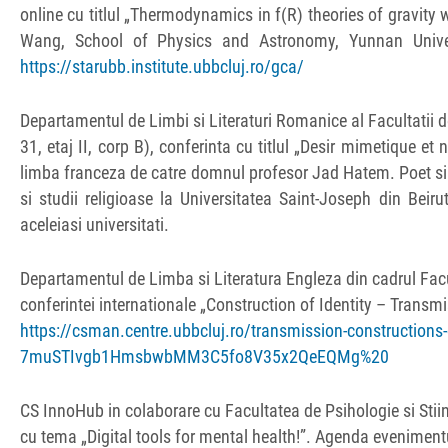
online cu titlul „Thermodynamics in f(R) theories of gravity
Wang, School of Physics and Astronomy, Yunnan Univers
https://starubb.institute.ubbcluj.ro/gca/
Departamentul de Limbi si Literaturi Romanice al Facultatii de
31, etaj II, corp B), conferinta cu titlul „Desir mimetique et
limba franceza de catre domnul profesor Jad Hatem. Poet si f
si studii religioase la Universitatea Saint-Joseph din Beir
aceleiasi universitati.
Departamentul de Limba si Literatura Engleza din cadrul Facul
conferintei internationale „Construction of Identity – Transmis
https://csman.centre.ubbcluj.ro/transmission-construction
7muSTIvgb1HmsbwbMM3C5fo8V35x2QeEQMg%20
CS InnoHub in colaborare cu Facultatea de Psihologie si Stii
cu tema „Digital tools for mental health!”. Agenda evenimentul