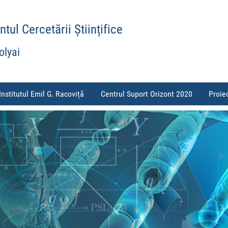
ul Cercetării Științifice
olyai
Institutul Emil G. Racoviță
Centrul Suport Orizont 2020
Proie