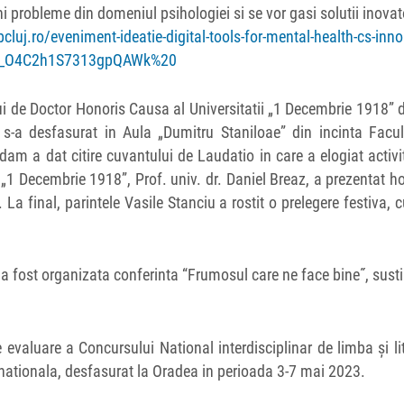
 probleme din domeniul psihologiei si se vor gasi solutii inova
cluj.ro/eveniment-ideatie-digital-tools-for-mental-health-cs-inn
53_O4C2h1S7313gpQAWk%20
lui de Doctor Honoris Causa al Universitatii „1 Decembrie 1918” 
l s-a desfasurat in Aula „Dumitru Staniloae” din incinta Facul
dam a dat citire cuvantului de Laudatio in care a elogiat activi
ii „1 Decembrie 1918”, Prof. univ. dr. Daniel Breaz, a prezentat h
La final, parintele Vasile Stanciu a rostit o prelegere festiva, 
 a fost organizata conferinta “Frumosul care ne face bine˝, sust
e evaluare a Concursului National interdisciplinar de limba și li
 nationala, desfasurat la Oradea in perioada 3-7 mai 2023.