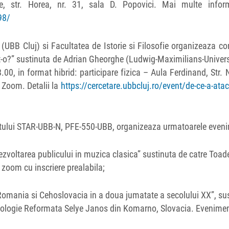
 str. Horea, nr. 31, sala D. Popovici. Mai multe inform
98/
 (UBB Cluj) si Facultatea de Istorie si Filosofie organizeaza co
-o?” sustinuta de Adrian Gheorghe (Ludwig-Maximilians-Univers
00, in format hibrid: participare fizica – Aula Ferdinand, Str.
ia Zoom. Detalii la
https://cercetare.ubbcluj.ro/event/de-ce-a-atac
ectului STAR-UBB-N, PFE-550-UBB, organizeaza urmatoarele even
zvoltarea publicului in muzica clasica” sustinuta de catre Toad
zoom cu inscriere prealabila;
 Romania si Cehoslovacia in a doua jumatate a secolului XX”, su
 Teologie Reformata Selye Janos din Komarno, Slovacia. Evenimen