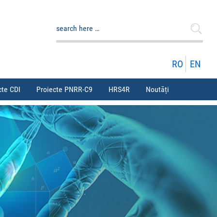
Caută
după:
RO
EN
cte CDI
Proiecte PNRR-C9
HRS4R
Noutăți