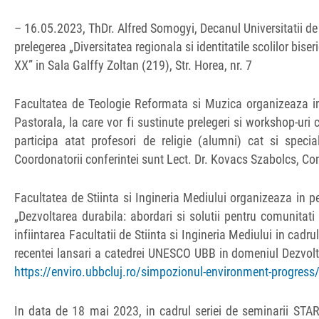
– 16.05.2023, ThDr. Alfred Somogyi, Decanul Universitatii d
prelegerea „Diversitatea regionala si identitatile scolilor bise
XX” in Sala Galffy Zoltan (219), Str. Horea, nr. 7
Facultatea de Teologie Reformata si Muzica organizeaza i
Pastorala, la care vor fi sustinute prelegeri si workshop-uri 
participa atat profesori de religie (alumni) cat si special
Coordonatorii conferintei sunt Lect. Dr. Kovacs Szabolcs, Conf
Facultatea de Stiinta si Ingineria Mediului organizeaza i
„Dezvoltarea durabila: abordari si solutii pentru comunitat
infiintarea Facultatii de Stiinta si Ingineria Mediului in cadr
recentei lansari a catedrei UNESCO UBB in domeniul Dezvolta
https://enviro.ubbcluj.ro/simpozionul-environment-progress
In data de 18 mai 2023, in cadrul seriei de seminarii STAR-