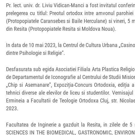
Pr. lect. univ. dr. Liviu Vidican-Manci a fost invitatul confe
prelegerea cu titlul: Preotul ortodox intre amvonul parohiei
(Protopopiatele Caransebes si Baile Herculane) si vineri, 5 
din Resita (Protopopiatele Resita si Moldova Noua).
In data de 10 mai 2023, la Centrul de Cultura Urbana „Casino” 
dintre Psihologie si Religie”.
Desfasurata sub egida Asociatiei Filiala Arta Plastica Religio
de Departamentul de Iconografie al Centrului de Studii Misi
„Chip si Asemanare”, Expoziția-Concurs Ortodoxia, ediția 
tehnici diverse ale elevilor de liceu si studentilor. Vernisa
Ermineia a Facultatii de Teologie Ortodoxa Cluj, str. Nicola
2023.
Facultatea de Inginerie a gazduit la Resita, in zilele d
SCIENCES IN THE BIOMEDICAL, GASTRONOMIC, ENVIRONM