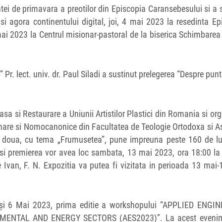
rintei de primavara a preotilor din Episcopia Caransebesului si a 
 si agora continentului digital, joi, 4 mai 2023 la resedinta Ep
mai 2023 la Centrul misionar-pastoral de la biserica Schimbarea
Pr. lect. univ. dr. Paul Siladi a sustinut prelegerea “Despre pun
asa si Restaurare a Uniunii Artistilor Plastici din Romania si or
onare si Nomocanonice din Facultatea de Teologie Ortodoxa si A
a doua, cu tema „Frumusetea”, pune impreuna peste 160 de luc
jul si premierea vor avea loc sambata, 13 mai 2023, ora 18:00 la
e Ivan, F. N. Expozitia va putea fi vizitata in perioada 13 mai-
e 5 şi 6 Mai 2023, prima editie a workshopului “APPLIED ENGI
ENTAL AND ENERGY SECTORS (AES2023)”. La acest evenim