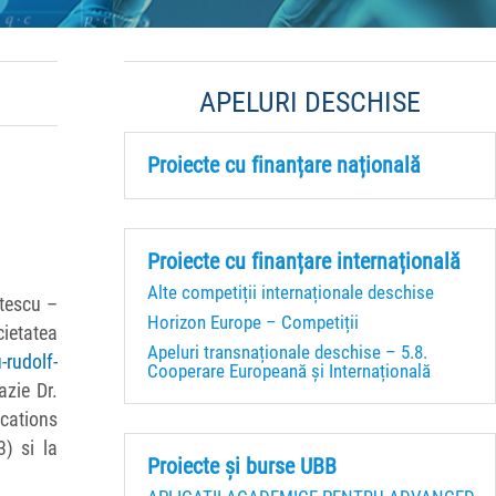
APELURI DESCHISE
Proiecte cu finanțare națională
Proiecte cu finanțare internațională
Alte competiții internaționale deschise
itescu –
Horizon Europe – Competiții
ietatea
Apeluri transnaționale deschise – 5.8.
-rudolf-
Cooperare Europeană și Internațională
azie Dr.
ications
) si la
Proiecte și burse UBB