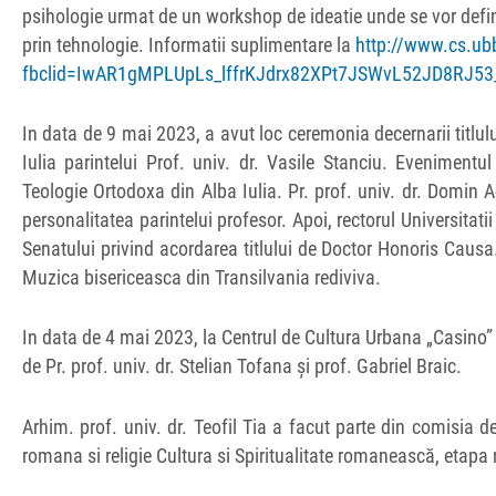
psihologie urmat de un workshop de ideatie unde se vor defini
prin tehnologie. Informatii suplimentare la
http://www.cs.ubb
fbclid=IwAR1gMPLUpLs_lffrKJdrx82XPt7JSWvL52JD8RJ
In data de 9 mai 2023, a avut loc ceremonia decernarii titlu
Iulia parintelui Prof. univ. dr. Vasile Stanciu. Evenimentu
Teologie Ortodoxa din Alba Iulia. Pr. prof. univ. dr. Domin A
personalitatea parintelui profesor. Apoi, rectorul Universitat
Senatului privind acordarea titlului de Doctor Honoris Causa. 
Muzica bisericeasca din Transilvania rediviva.
In data de 4 mai 2023, la Centrul de Cultura Urbana „Casino”
de Pr. prof. univ. dr. Stelian Tofana și prof. Gabriel Braic.
Arhim. prof. univ. dr. Teofil Tia a facut parte din comisia d
romana si religie Cultura si Spiritualitate romanească, etapa