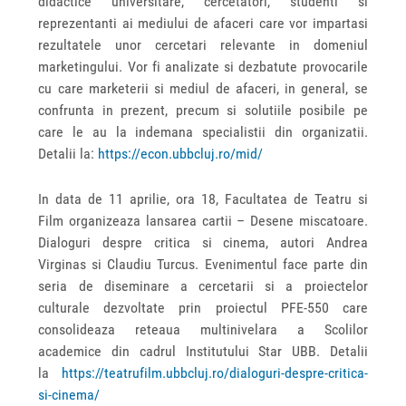
didactice universitare, cercetatori, studenti si
reprezentanti ai mediului de afaceri care vor impartasi
rezultatele unor cercetari relevante in domeniul
marketingului. Vor fi analizate si dezbatute provocarile
cu care marketerii si mediul de afaceri, in general, se
confrunta in prezent, precum si solutiile posibile pe
care le au la indemana specialistii din organizatii.
Detalii la:
https://econ.ubbcluj.ro/mid/
In data de 11 aprilie, ora 18, Facultatea de Teatru si
Film organizeaza lansarea cartii – Desene miscatoare.
Dialoguri despre critica si cinema, autori Andrea
Virginas si Claudiu Turcus. Evenimentul face parte din
seria de diseminare a cercetarii si a proiectelor
culturale dezvoltate prin proiectul PFE-550 care
consolideaza reteaua multinivelara a Scolilor
academice din cadrul Institutului Star UBB. Detalii
la
https://teatrufilm.ubbcluj.ro/dialoguri-despre-critica-
si-cinema/