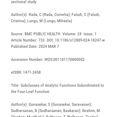
sectional study
Author(s): Rada, C (Rada, Cornelia); Faludi, C (Faludi,
Cristina); Lungu, M (Lungu, Mihaela)
Source: BMC PUBLIC HEALTH Volume: 24 Issue: 1
Article Number: 733 DOI: 10.1186/s12889-024-18247-w
Published Date: 2024 MAR 7
Accession Number: WOS:001181170800002
eISSN: 1471-2458
Title: Subclasses of Analytic Functions Subordinated to
the Four-Leaf Function
Author(s): Gunasekar, S (Gunasekar, Saravanan);
Sudharsanan, B (Sudharsanan, Baskaran); Ibrahim, M
(Ibrahim, Musthafa); Bulboaca, T (Bulboaca, Teodor)