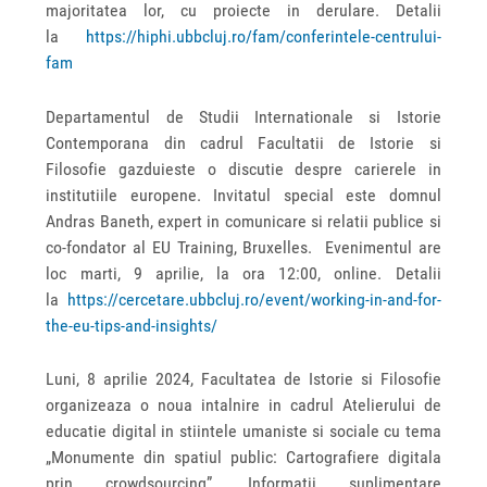
majoritatea lor, cu proiecte in derulare. Detalii
la
https://hiphi.ubbcluj.ro/fam/conferintele-centrului-
fam
Departamentul de Studii Internationale si Istorie
Contemporana din cadrul Facultatii de Istorie si
Filosofie gazduieste o discutie despre carierele in
institutiile europene. Invitatul special este domnul
Andras Baneth, expert in comunicare si relatii publice si
co-fondator al EU Training, Bruxelles. Evenimentul are
loc marti, 9 aprilie, la ora 12:00, online. Detalii
la
https://cercetare.ubbcluj.ro/event/working-in-and-for-
the-eu-tips-and-insights/
Luni, 8 aprilie 2024, Facultatea de Istorie si Filosofie
organizeaza o noua intalnire in cadrul Atelierului de
educatie digital in stiintele umaniste si sociale cu tema
„Monumente din spatiul public: Cartografiere digitala
prin crowdsourcing”. Informatii suplimentare