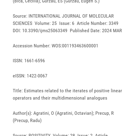
(Bica, Cecilia); Gurzau, ES (Gurzau, Eugen S.)
Source: INTERNATIONAL JOURNAL OF MOLECULAR
SCIENCES Volume: 25 Issue: 6 Article Number: 3349
DOI: 10.3390/ijms25063349 Published Date: 2024 MAR
Accession Number: WOS:001193463600001
ISSN: 1661-6596
eISSN: 1422-0067
Title: Estimates related to the iterates of positive linear
operators and their multidimensional analogues
Author(s): Agratini, O (Agratini, Octavian); Precup, R
(Precup, Radu)
Source: POSITIVITY Volume: 28 Issue: 2 Article