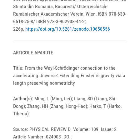
Stiinta din Romania, Bucuresti/ Osterreichisch-
Rumänischer Akademischer Verein, Wien, ISBN 978-630-
6518-25-8/ ISBN 978-3-902938-44-2;
226p,
https://doi.org/10.5281/zenodo.10658556
ARTICOLE APARUTE
Title: From the Weyl-Schrödinger connection to the
accelerating Universe: Extending Einstein’s gravity via a
length preserving nonmetricity
Author(s): Ming, L (Ming, Lei); Liang, SD (Liang, Shi-
Dong); Zhang, HH (Zhang, Hong-Hao); Harko, T (Harko,
Tiberiu)
Source: PHYSICAL REVIEW D Volume: 109 Issue: 2
Article Number: 024003 DOI: