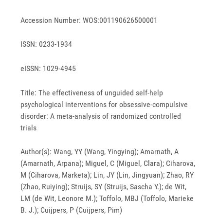
Accession Number: WOS:001190626500001
ISSN: 0233-1934
eISSN: 1029-4945
Title: The effectiveness of unguided self-help
psychological interventions for obsessive-compulsive
disorder: A meta-analysis of randomized controlled
trials
Author(s): Wang, YY (Wang, Yingying); Amarnath, A
(Amarnath, Arpana); Miguel, C (Miguel, Clara); Ciharova,
M (Ciharova, Marketa); Lin, JY (Lin, Jingyuan); Zhao, RY
(Zhao, Ruiying); Struijs, SY (Struijs, Sascha Y.); de Wit,
LM (de Wit, Leonore M.); Toffolo, MBJ (Toffolo, Marieke
B. J.); Cuijpers, P (Cuijpers, Pim)