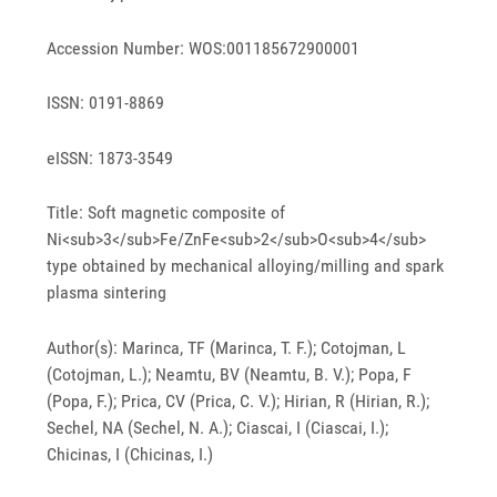
Accession Number: WOS:001185672900001
ISSN: 0191-8869
eISSN: 1873-3549
Title: Soft magnetic composite of
Ni<sub>3</sub>Fe/ZnFe<sub>2</sub>O<sub>4</sub>
type obtained by mechanical alloying/milling and spark
plasma sintering
Author(s): Marinca, TF (Marinca, T. F.); Cotojman, L
(Cotojman, L.); Neamtu, BV (Neamtu, B. V.); Popa, F
(Popa, F.); Prica, CV (Prica, C. V.); Hirian, R (Hirian, R.);
Sechel, NA (Sechel, N. A.); Ciascai, I (Ciascai, I.);
Chicinas, I (Chicinas, I.)