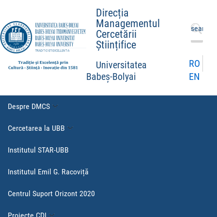
Direcția
Managementul
Caută
Cercetării
după:
Științifice
RO
Universitatea
EN
Babeș-Bolyai
Despre DMCS
Cercetarea la UBB
Institutul STAR-UBB
Institutul Emil G. Racoviță
Centrul Suport Orizont 2020
Proiecte CDI