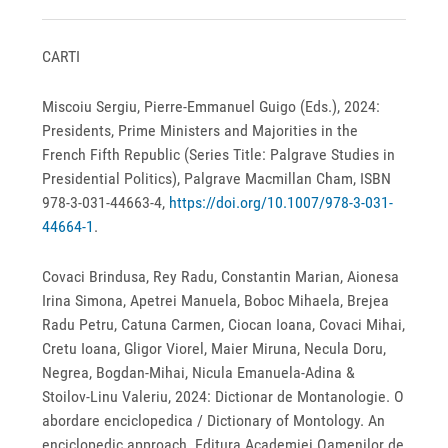
CARTI
Miscoiu Sergiu, Pierre-Emmanuel Guigo (Eds.), 2024:
Presidents, Prime Ministers and Majorities in the
French Fifth Republic (Series Title: Palgrave Studies in
Presidential Politics), Palgrave Macmillan Cham, ISBN
978-3-031-44663-4,
https://doi.org/10.1007/978-3-031-
44664-1
.
Covaci Brindusa, Rey Radu, Constantin Marian, Aionesa
Irina Simona, Apetrei Manuela, Boboc Mihaela, Brejea
Radu Petru, Catuna Carmen, Ciocan Ioana, Covaci Mihai,
Cretu Ioana, Gligor Viorel, Maier Miruna, Necula Doru,
Negrea, Bogdan-Mihai, Nicula Emanuela-Adina &
Stoilov-Linu Valeriu, 2024: Dictionar de Montanologie. O
abordare enciclopedica / Dictionary of Montology. An
enciclopedic approach. Editura Academiei Oamenilor de