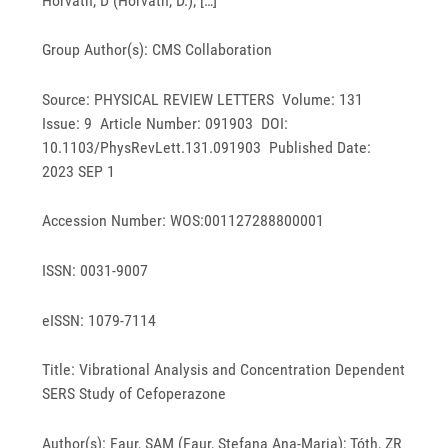
Horvath, D (Horvath, D.); […]
Group Author(s): CMS Collaboration
Source: PHYSICAL REVIEW LETTERS Volume: 131
Issue: 9 Article Number: 091903 DOI:
10.1103/PhysRevLett.131.091903 Published Date:
2023 SEP 1
Accession Number: WOS:001127288800001
ISSN: 0031-9007
eISSN: 1079-7114
Title: Vibrational Analysis and Concentration Dependent
SERS Study of Cefoperazone
Author(s): Faur, SAM (Faur, Stefana Ana-Maria); Tóth, ZR