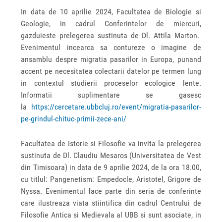
In data de 10 aprilie 2024, Facultatea de Biologie si
Geologie, in cadrul Conferintelor de miercuri,
gazduieste prelegerea sustinuta de Dl. Attila Marton.
Evenimentul incearca sa contureze o imagine de
ansamblu despre migratia pasarilor in Europa, punand
accent pe necesitatea colectarii datelor pe termen lung
in contextul studierii proceselor ecologice lente.
Informatii suplimentare se gasesc
la
https://cercetare.ubbcluj.ro/event/migratia-pasarilor-
pe-grindul-chituc-primii-zece-ani/
Facultatea de Istorie si Filosofie va invita la prelegerea
sustinuta de Dl. Claudiu Mesaros (Universitatea de Vest
din Timisoara) in data de 9 aprilie 2024, de la ora 18.00,
cu titlul: Pangenetism: Empedocle, Aristotel, Grigore de
Nyssa. Evenimentul face parte din seria de conferinte
care ilustreaza viata stiintifica din cadrul Centrului de
Filosofie Antica si Medievala al UBB si sunt asociate, in