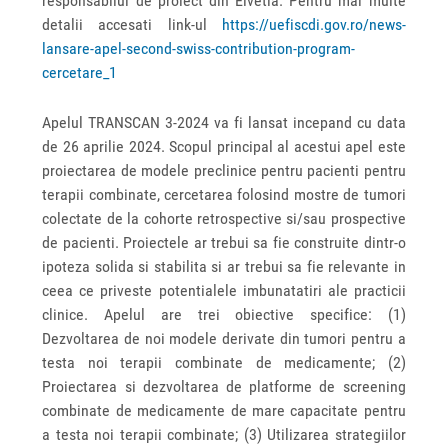
responsabilul de proiect din Elvetia. Pentru mai multe
detalii accesati link-ul
https://uefiscdi.gov.ro/news-
lansare-apel-second-swiss-contribution-program-
cercetare_1
Apelul TRANSCAN 3-2024 va fi lansat incepand cu data
de 26 aprilie 2024. Scopul principal al acestui apel este
proiectarea de modele preclinice pentru pacienti pentru
terapii combinate, cercetarea folosind mostre de tumori
colectate de la cohorte retrospective si/sau prospective
de pacienti. Proiectele ar trebui sa fie construite dintr-o
ipoteza solida si stabilita si ar trebui sa fie relevante in
ceea ce priveste potentialele imbunatatiri ale practicii
clinice. Apelul are trei obiective specifice: (1)
Dezvoltarea de noi modele derivate din tumori pentru a
testa noi terapii combinate de medicamente; (2)
Proiectarea si dezvoltarea de platforme de screening
combinate de medicamente de mare capacitate pentru
a testa noi terapii combinate; (3) Utilizarea strategiilor