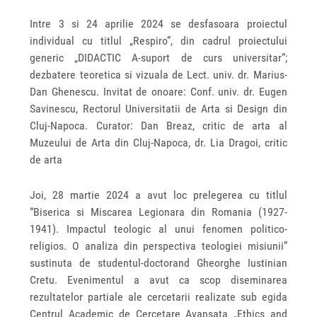
Intre 3 si 24 aprilie 2024 se desfasoara proiectul
individual cu titlul „Respiro”, din cadrul proiectului
generic „DIDACTIC A-suport de curs universitar”;
dezbatere teoretica si vizuala de Lect. univ. dr. Marius-
Dan Ghenescu. Invitat de onoare: Conf. univ. dr. Eugen
Savinescu, Rectorul Universitatii de Arta si Design din
Cluj-Napoca. Curator: Dan Breaz, critic de arta al
Muzeului de Arta din Cluj-Napoca, dr. Lia Dragoi, critic
de arta
Joi, 28 martie 2024 a avut loc prelegerea cu titlul
“Biserica si Miscarea Legionara din Romania (1927-
1941). Impactul teologic al unui fenomen politico-
religios. O analiza din perspectiva teologiei misiunii”
sustinuta de studentul-doctorand Gheorghe Iustinian
Cretu. Evenimentul a avut ca scop diseminarea
rezultatelor partiale ale cercetarii realizate sub egida
Centrul Academic de Cercetare Avansata „Ethics and