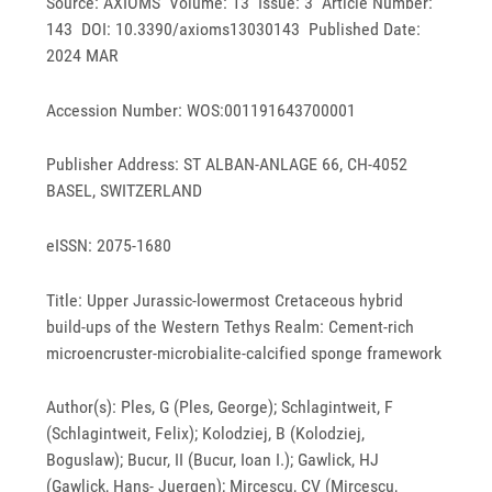
Source: AXIOMS Volume: 13 Issue: 3 Article Number:
143 DOI: 10.3390/axioms13030143 Published Date:
2024 MAR
Accession Number: WOS:001191643700001
Publisher Address: ST ALBAN-ANLAGE 66, CH-4052
BASEL, SWITZERLAND
eISSN: 2075-1680
Title: Upper Jurassic-lowermost Cretaceous hybrid
build-ups of the Western Tethys Realm: Cement-rich
microencruster-microbialite-calcified sponge framework
Author(s): Ples, G (Ples, George); Schlagintweit, F
(Schlagintweit, Felix); Kolodziej, B (Kolodziej,
Boguslaw); Bucur, II (Bucur, Ioan I.); Gawlick, HJ
(Gawlick, Hans- Juergen); Mircescu, CV (Mircescu,