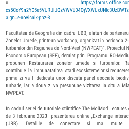
ul
https://forms.office
cs5CoY9n2YC5e5VURUlUQzVWVU04QjVXWUxUNlc3UzBWTzJY
aign=e-novicnik-ppz-3
.
Facultatea de Geografie din cadrul UBB, alaturi de partener
Zonelor Umede, printr-un workshop, organizat in perioada 2-
turbariilor din Regiunea de Nord-Vest (NWPEAT)”. Proiectul 
Economic European (SEE), derulat prin Programul RO-Mediu 
propuneri Restaurarea zonelor umede si turbariilor. R
contribuie la imbunatatirea starii ecosistemelor si reducerea
prima zi va fi dedicata unor discutii panel asociate biodiver
turbarie, iar a doua zi va presupune vizitarea in situ a Mlas
NWPEAT.
In cadrul seriei de tutoriale stiintifice The MolMod Lectures
de 3 februarie 2023 prezentarea online „Exchange interact
(UBB). Detaliile de conectare si mai multe 