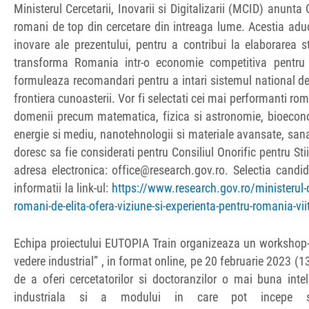
Ministerul Cercetarii, Inovarii si Digitalizarii (MCID) anunta 
romani de top din cercetare din intreaga lume. Acestia aduc
inovare ale prezentului, pentru a contribui la elaborarea s
transforma Romania intr-o economie competitiva pentru v
formuleaza recomandari pentru a intari sistemul national de 
frontiera cunoasterii. Vor fi selectati cei mai performanti ro
domenii precum matematica, fizica si astronomie, bioeconomi
energie si mediu, nanotehnologii si materiale avansate, sanatate
doresc sa fie considerati pentru Consiliul Onorific pentru Sti
adresa electronica: office@research.gov.ro. Selectia candid
informatii la link-ul:
https://www.research.gov.ro/ministerul-ce
romani-de-elita-ofera-viziune-si-experienta-pentru-romania-vii
Echipa proiectului EUTOPIA Train organizeaza un workshop-pi
vedere industrial” , in format online, pe 20 februarie 2023 (
de a oferi cercetatorilor si doctoranzilor o mai buna intel
industriala si a modului in care pot incepe sa