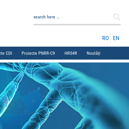
Caută
după:
RO
EN
cte CDI
Proiecte PNRR-C9
HRS4R
Noutăți