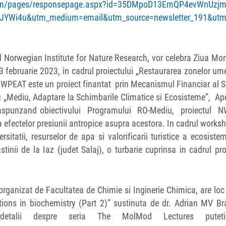
.com/pages/responsepage.aspx?id=35DMpoD13EmQP4evWnUzj
Wi4u&utm_medium=email&utm_source=newsletter_191&ut
ul Norwegian Institute for Nature Research, vor celebra Ziua Mo
3 februarie 2023, in cadrul proiectului „Restaurarea zonelor um
NWPEAT este un proiect finantat prin Mecanismul Financiar al S
„Mediu, Adaptare la Schimbarile Climatice si Ecosisteme”, Ap
aspunzand obiectivului Programului RO-Mediu, proiectul 
 efectelor presiunii antropice asupra acestora. In cadrul worksh
sitatii, resurselor de apa si valorificarii turistice a ecosiste
tinii de la Iaz (judet Salaj), o turbarie cuprinsa in cadrul pro
 organizat de Facultatea de Chimie si Inginerie Chimica, are loc
ions in biochemistry (Part 2)” sustinuta de dr. Adrian MV Br
detalii despre seria The MolMod Lectures putet