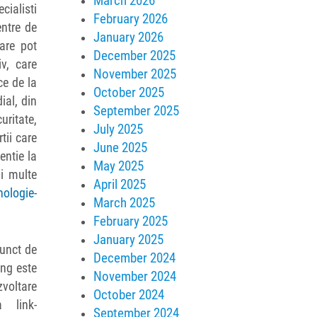
March 2026
cialisti
February 2026
entre de
January 2026
care pot
December 2025
v, care
November 2025
ce de la
October 2025
ial, din
September 2025
uritate,
July 2025
tii care
June 2025
entie la
May 2025
ai multe
April 2025
nologie-
March 2025
February 2025
January 2025
punct de
December 2024
ing este
November 2024
zvoltare
October 2024
 link-
September 2024