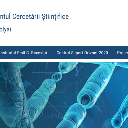
ul Cercetării Științifice
olyai
Institutul Emil G. Racoviță
Centrul Suport Orizont 2020
Proie