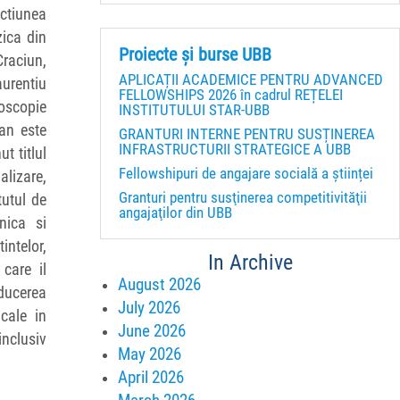
ectiunea
zica din
Proiecte și burse UBB
raciun,
APLICAȚII ACADEMICE PENTRU ADVANCED
urentiu
FELLOWSHIPS 2026 în cadrul REȚELEI
oscopie
INSTITUTULUI STAR-UBB
ean este
GRANTURI INTERNE PENTRU SUSȚINEREA
INFRASTRUCTURII STRATEGICE A UBB
t titlul
Fellowshipuri de angajare socială a științei
alizare,
Granturi pentru susţinerea competitivităţii
tutul de
angajaţilor din UBB
nica si
intelor,
In Archive
care il
August 2026
oducerea
July 2026
cale in
June 2026
inclusiv
May 2026
April 2026