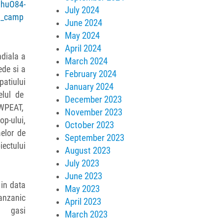
mhuO84-
July 2024
m_camp
June 2024
May 2024
April 2024
ndiala a
March 2024
ede si a
February 2024
patiului
January 2024
elul de
December 2023
NWPEAT,
November 2023
op-ului,
October 2023
melor de
September 2023
iectului
August 2023
July 2023
June 2023
 in data
May 2023
anzanic
April 2023
i gasi
March 2023