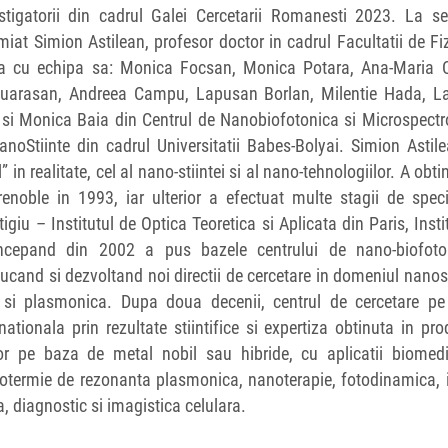
castigatorii din cadrul Galei Cercetarii Romanesti 2023. La s
miat Simion Astilean, profesor doctor in cadrul Facultatii de Fi
una cu echipa sa: Monica Focsan, Monica Potara, Ana-Maria C
uarasan, Andreea Campu, Lapusan Borlan, Milentie Hada, La
i Monica Baia din Centrul de Nanobiofotonica si Microspectr
NanoStiinte din cadrul Universitatii Babes-Bolyai. Simion Astil
n realitate, cel al nano-stiintei si al nano-tehnologiilor. A obtinu
enoble in 1993, iar ulterior a efectuat multe stagii de speci
tigiu – Institutul de Optica Teoretica si Aplicata din Paris, Insti
 Incepand din 2002 a pus bazele centrului de nano-biofoto
ucand si dezvoltand noi directii de cercetare in domeniul nanost
a si plasmonica. Dupa doua decenii, centrul de cercetare pe 
tionala prin rezultate stiintifice si expertiza obtinuta in pr
lor pe baza de metal nobil sau hibride, cu aplicatii biomedi
potermie de rezonanta plasmonica, nanoterapie, fotodinamica, 
, diagnostic si imagistica celulara.