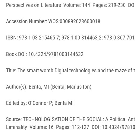
Perspectives on Literature Volume: 144 Pages: 219-230 D
Accession Number: WOS:000892023600018
ISBN: 978-1-03-215465-7; 978-1-00-314463-2; 978-0-367-701
Book DOI: 10.4324/9781003144632
Title: The smart womb Digital technologies and the maze of tr
Author(s): Benta, MI (Benta, Marius Ion)
Edited by: O’Connor P; Benta MI
Source: TECHNOLOGISATION OF THE SOCIAL: A Political Anth
Liminality Volume: 16 Pages: 112-127 DOI: 10.4324/9781