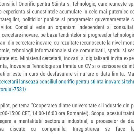
Consiliul Onorific pentru Stiinta si Tehnologie, care reuneste spe
 experienta si cunostintele acumulate in cele mai puternice c
trategiilor, politicilor publice si programelor guvernamentale 
iitor. Consiliul este un organism independent si consultati
cercetare-inovare, pe baza tendintelor si progreselor tehnologi
mani din cercetare-inovare, cu rezultate recunoscute la nivel mond
e, tehnologii informationale si de comunicatii, spatiu si sec
 etc. Ministerul cercetarii, inovarii si digitalizarii invita exper
inta, Inovare si Tehnologie sa trimita un CV si o scrisoare de int
atilor este in curs de desfasurare si nu are o data limita. M
rcetarii-lanseaza-consiliul-onorific-pentru-stiinta-inovare-si-teh
torului-7531/
lot, pe tema “Cooperarea dintre universitate si industrie din 
13:00-15:00 CET, 14:00-16:00 ora Romaniei). Scopul acestui train
egere a mentalitatii sectorului industrial, a proceselor de de
 discute cu companiile. Inregistrarea se face la