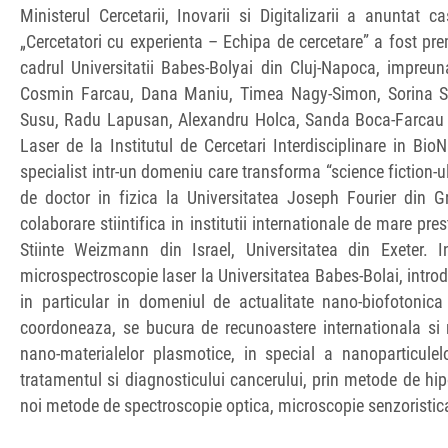
Ministerul Cercetarii, Inovarii si Digitalizarii a anuntat 
„Cercetatori cu experienta – Echipa de cercetare” a fost pre
cadrul Universitatii Babes-Bolyai din Cluj-Napoca, impre
Cosmin Farcau, Dana Maniu, Timea Nagy-Simon, Sorina S
Susu, Radu Lapusan, Alexandru Holca, Sanda Boca-Farcau s
Laser de la Institutul de Cercetari Interdisciplinare in Bio
specialist intr-un domeniu care transforma “science fiction-ul” i
de doctor in fizica la Universitatea Joseph Fourier din Gr
colaborare stiintifica in institutii internationale de mare pres
Stiinte Weizmann din Israel, Universitatea din Exeter.
microspectroscopie laser la Universitatea Babes-Bolai, introd
in particular in domeniul de actualitate nano-biofotonic
coordoneaza, se bucura de recunoastere internationala si na
nano-materialelor plasmotice, in special a nanoparticule
tratamentul si diagnosticului cancerului, prin metode de hi
noi metode de spectroscopie optica, microscopie senzoristica