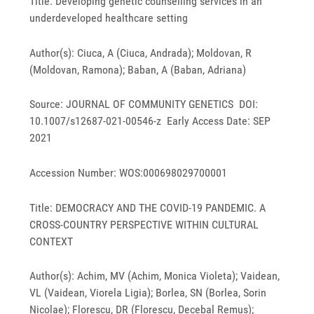
Title: Developing genetic counselling services in an
underdeveloped healthcare setting
Author(s): Ciuca, A (Ciuca, Andrada); Moldovan, R
(Moldovan, Ramona); Baban, A (Baban, Adriana)
Source: JOURNAL OF COMMUNITY GENETICS DOI:
10.1007/s12687-021-00546-z Early Access Date: SEP
2021
Accession Number: WOS:000698029700001
Title: DEMOCRACY AND THE COVID-19 PANDEMIC. A
CROSS-COUNTRY PERSPECTIVE WITHIN CULTURAL
CONTEXT
Author(s): Achim, MV (Achim, Monica Violeta); Vaidean,
VL (Vaidean, Viorela Ligia); Borlea, SN (Borlea, Sorin
Nicolae); Florescu, DR (Florescu, Decebal Remus);