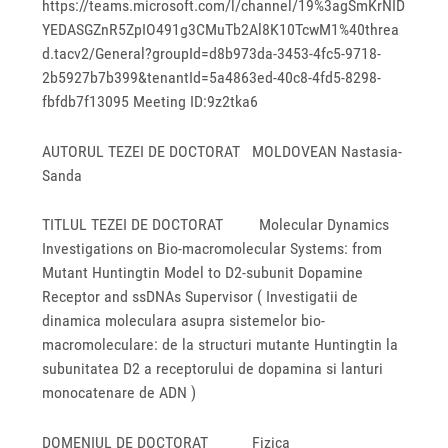
https://teams.microsoft.com/l/channel/19%3agSmKrNID
YEDASGZnR5ZpIO491g3CMuTb2Al8K10TcwM1%40threa
d.tacv2/General?groupId=d8b973da-3453-4fc5-9718-
2b5927b7b399&tenantId=5a4863ed-40c8-4fd5-8298-
fbfdb7f13095 Meeting ID:9z2tka6
AUTORUL TEZEI DE DOCTORAT MOLDOVEAN Nastasia-
Sanda
TITLUL TEZEI DE DOCTORAT Molecular Dynamics
Investigations on Bio-macromolecular Systems: from
Mutant Huntingtin Model to D2-subunit Dopamine
Receptor and ssDNAs Supervisor ( Investigatii de
dinamica moleculara asupra sistemelor bio-
macromoleculare: de la structuri mutante Huntingtin la
subunitatea D2 a receptorului de dopamina si lanturi
monocatenare de ADN )
DOMENIUL DE DOCTORAT Fizica