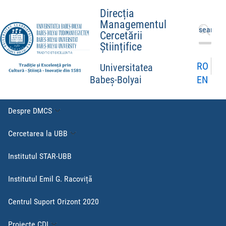
Direcția
Managementul
Caută
Cercetării
după:
Științifice
RO
Universitatea
EN
Babeș-Bolyai
Despre DMCS
Cercetarea la UBB
Institutul STAR-UBB
Institutul Emil G. Racoviță
Centrul Suport Orizont 2020
Proiecte CDI