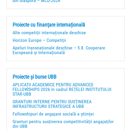
din diaspora – MCD-2026
Proiecte cu finanțare internațională
Alte competiții internaționale deschise
Horizon Europe – Competiții
Apeluri transnaționale deschise – 5.8. Cooperare
Europeană și Internațională
Proiecte și burse UBB
APLICAȚII ACADEMICE PENTRU ADVANCED
FELLOWSHIPS 2026 în cadrul REȚELEI INSTITUTULUI
STAR-UBB
GRANTURI INTERNE PENTRU SUSȚINEREA
INFRASTRUCTURII STRATEGICE A UBB
Fellowshipuri de angajare socială a științei
Granturi pentru susţinerea competitivităţii angajaţilor
din UBB