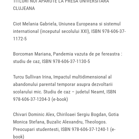
TITLURI NOI APARUTE LA PRESA UNIVERSITARA
CLUJEANA
Ciot Melania Gabriela, Uniunea Europeana si sistemul
international (inceputul secolului XXI), ISBN 978-606-37-
1172-5
Borcoman Mariana, Pandemia vazuta de pe fereastra :
studiu de caz, ISBN 978-606-37-1130-5
Turcu Sullivan Irina, Impactul multidimensional al
abandonului parental temporar asupra dezvoltarii
scolarului mic. Studiu de caz – judetul Neamt, ISBN
978‐606‐37‐1204‐3 (e-book)
Chivari Dominic Alex, Chiriloaei Sergiu Bogdan, Gotia
Monica Stefana, Buzalic Alexandru, Theologos.
Preocupari studentesti, ISBN 978‐606‐37‐1240‐1 (e-
book)