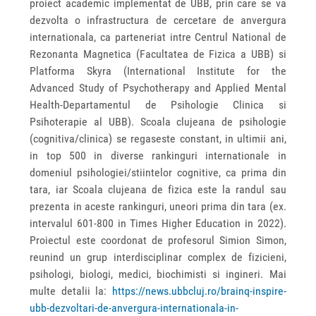
proiect academic implementat de UBB, prin care se va
dezvolta o infrastructura de cercetare de anvergura
internationala, ca parteneriat intre Centrul National de
Rezonanta Magnetica (Facultatea de Fizica a UBB) si
Platforma Skyra (International Institute for the
Advanced Study of Psychotherapy and Applied Mental
Health-Departamentul de Psihologie Clinica si
Psihoterapie al UBB). Scoala clujeana de psihologie
(cognitiva/clinica) se regaseste constant, in ultimii ani,
in top 500 in diverse rankinguri internationale in
domeniul psihologiei/stiintelor cognitive, ca prima din
tara, iar Scoala clujeana de fizica este la randul sau
prezenta in aceste rankinguri, uneori prima din tara (ex.
intervalul 601-800 in Times Higher Education in 2022).
Proiectul este coordonat de profesorul Simion Simon,
reunind un grup interdisciplinar complex de fizicieni,
psihologi, biologi, medici, biochimisti si ingineri. Mai
multe detalii la:
https://news.ubbcluj.ro/brainq-inspire-
ubb-dezvoltari-de-anvergura-internationala-in-