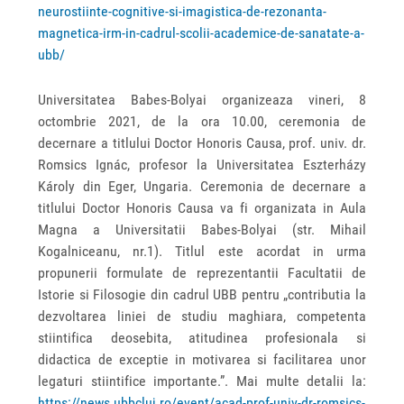
neurostiinte-cognitive-si-imagistica-de-rezonanta-
magnetica-irm-in-cadrul-scolii-academice-de-sanatate-a-
ubb/
Universitatea Babes-Bolyai organizeaza vineri, 8
octombrie 2021, de la ora 10.00, ceremonia de
decernare a titlului Doctor Honoris Causa, prof. univ. dr.
Romsics Ignác, profesor la Universitatea Eszterházy
Károly din Eger, Ungaria. Ceremonia de decernare a
titlului Doctor Honoris Causa va fi organizata in Aula
Magna a Universitatii Babes-Bolyai (str. Mihail
Kogalniceanu, nr.1). Titlul este acordat in urma
propunerii formulate de reprezentantii Facultatii de
Istorie si Filosogie din cadrul UBB pentru „contributia la
dezvoltarea liniei de studiu maghiara, competenta
stiintifica deosebita, atitudinea profesionala si
didactica de exceptie in motivarea si facilitarea unor
legaturi stiintifice importante.”. Mai multe detalii la:
https://news.ubbcluj.ro/event/acad-prof-univ-dr-romsics-