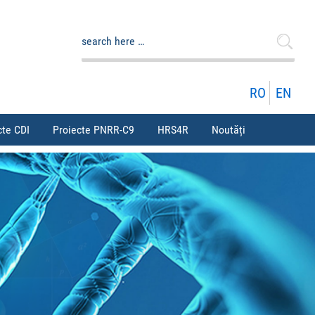
Caută
după:
RO
EN
cte CDI
Proiecte PNRR-C9
HRS4R
Noutăți