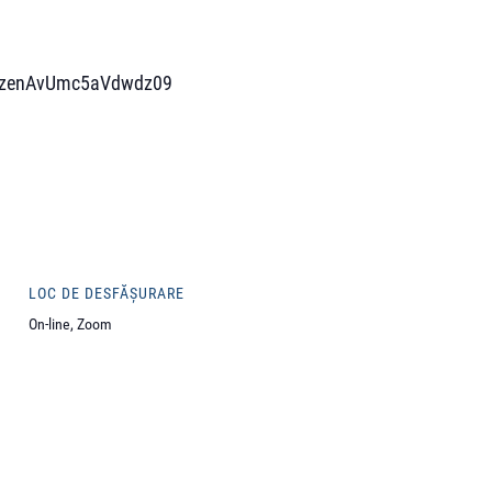
0RzenAvUmc5aVdwdz09
LOC DE DESFĂȘURARE
On-line, Zoom