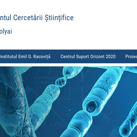
ul Cercetării Științifice
olyai
Institutul Emil G. Racoviță
Centrul Suport Orizont 2020
Proie