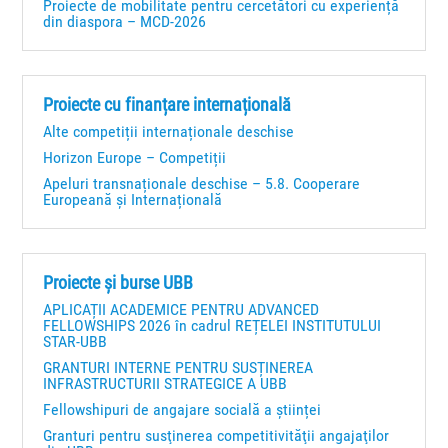
Proiecte de mobilitate pentru cercetători cu experiență
din diaspora – MCD-2026
Proiecte cu finanțare internațională
Alte competiții internaționale deschise
Horizon Europe – Competiții
Apeluri transnaționale deschise – 5.8. Cooperare
Europeană și Internațională
Proiecte și burse UBB
APLICAȚII ACADEMICE PENTRU ADVANCED
FELLOWSHIPS 2026 în cadrul REȚELEI INSTITUTULUI
STAR-UBB
GRANTURI INTERNE PENTRU SUSȚINEREA
INFRASTRUCTURII STRATEGICE A UBB
Fellowshipuri de angajare socială a științei
Granturi pentru susţinerea competitivităţii angajaţilor