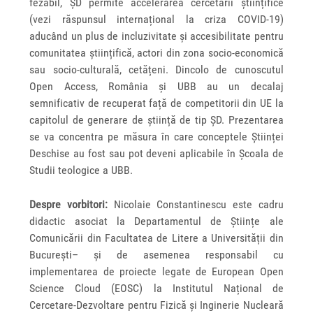
fezabil, ȘD permite accelerarea cercetării științifice
(vezi răspunsul internațional la criza COVID-19)
aducând un plus de incluzivitate și accesibilitate pentru
comunitatea științifică, actori din zona socio-economică
sau socio-culturală, cetățeni. Dincolo de cunoscutul
Open Access, România și UBB au un decalaj
semnificativ de recuperat față de competitorii din UE la
capitolul de generare de știință de tip ȘD. Prezentarea
se va concentra pe măsura în care conceptele Științei
Deschise au fost sau pot deveni aplicabile în Școala de
Studii teologice a UBB.
Despre vorbitori:
Nicolaie Constantinescu este cadru
didactic asociat la Departamentul de Științe ale
Comunicării din Facultatea de Litere a Universității din
București– și de asemenea responsabil cu
implementarea de proiecte legate de European Open
Science Cloud (EOSC) la Institutul Național de
Cercetare-Dezvoltare pentru Fizică și Inginerie Nucleară