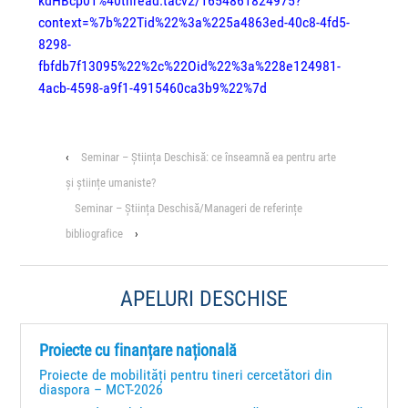
kdHBcp01%40thread.tacv2/1654861824975?
context=%7b%22Tid%22%3a%225a4863ed-40c8-4fd5-
8298-
fbfdb7f13095%22%2c%22Oid%22%3a%228e124981-
4acb-4598-a9f1-4915460ca3b9%22%7d
‹
Seminar – Știința Deschisă: ce înseamnă ea pentru arte
și științe umaniste?
Seminar – Știința Deschisă/Manageri de referințe
bibliografice
›
APELURI DESCHISE
Proiecte cu finanțare națională
Proiecte de mobilități pentru tineri cercetători din
diaspora – MCT-2026