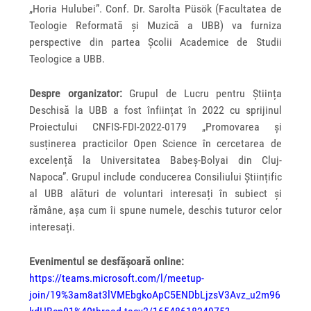
„Horia Hulubei”. Conf. Dr. Sarolta Püsök (Facultatea de
Teologie Reformată și Muzică a UBB) va furniza
perspective din partea Școlii Academice de Studii
Teologice a UBB.
Despre organizator:
Grupul de Lucru pentru Știința
Deschisă la UBB a fost înființat în 2022 cu sprijinul
Proiectului CNFIS-FDI-2022-0179 „Promovarea și
susținerea practicilor Open Science în cercetarea de
excelență la Universitatea Babeș-Bolyai din Cluj-
Napoca”. Grupul include conducerea Consiliului Științific
al UBB alături de voluntari interesați în subiect și
rămâne, așa cum îi spune numele, deschis tuturor celor
interesați.
Evenimentul se desfășoară online:
https://teams.microsoft.com/l/meetup-
join/19%3am8at3lVMEbgkoApC5ENDbLjzsV3Avz_u2m96