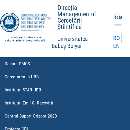
Direcția
Managementul
Caută
Cercetării
după:
Științifice
RO
Universitatea
EN
Babeș-Bolyai
Despre DMCS
Cercetarea la UBB
Institutul STAR-UBB
Institutul Emil G. Racoviță
Centrul Suport Orizont 2020
Proiecte CDI