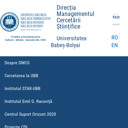
Direcția
Managementul
Caută
Cercetării
după:
Științifice
RO
Universitatea
EN
Babeș-Bolyai
Despre DMCS
Cercetarea la UBB
Institutul STAR-UBB
Institutul Emil G. Racoviță
Centrul Suport Orizont 2020
Proiecte CDI