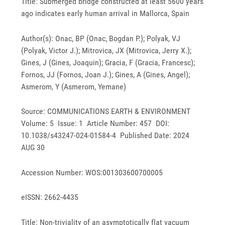
Title: Submerged bridge constructed at least 5600 years
ago indicates early human arrival in Mallorca, Spain
Author(s): Onac, BP (Onac, Bogdan P.); Polyak, VJ
(Polyak, Victor J.); Mitrovica, JX (Mitrovica, Jerry X.);
Gines, J (Gines, Joaquin); Gracia, F (Gracia, Francesc);
Fornos, JJ (Fornos, Joan J.); Gines, A (Gines, Angel);
Asmerom, Y (Asmerom, Yemane)
Source: COMMUNICATIONS EARTH & ENVIRONMENT
Volume: 5 Issue: 1 Article Number: 457 DOI:
10.1038/s43247-024-01584-4 Published Date: 2024
AUG 30
Accession Number: WOS:001303600700005
eISSN: 2662-4435
Title: Non-triviality of an asymptotically flat vacuum