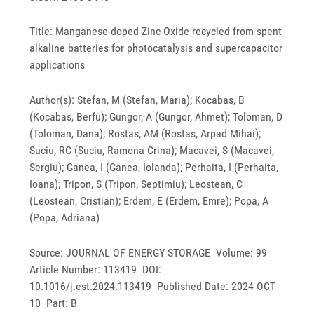
Title: Manganese-doped Zinc Oxide recycled from spent
alkaline batteries for photocatalysis and supercapacitor
applications
Author(s): Stefan, M (Stefan, Maria); Kocabas, B
(Kocabas, Berfu); Gungor, A (Gungor, Ahmet); Toloman, D
(Toloman, Dana); Rostas, AM (Rostas, Arpad Mihai);
Suciu, RC (Suciu, Ramona Crina); Macavei, S (Macavei,
Sergiu); Ganea, I (Ganea, Iolanda); Perhaita, I (Perhaita,
Ioana); Tripon, S (Tripon, Septimiu); Leostean, C
(Leostean, Cristian); Erdem, E (Erdem, Emre); Popa, A
(Popa, Adriana)
Source: JOURNAL OF ENERGY STORAGE Volume: 99
Article Number: 113419 DOI:
10.1016/j.est.2024.113419 Published Date: 2024 OCT
10 Part: B