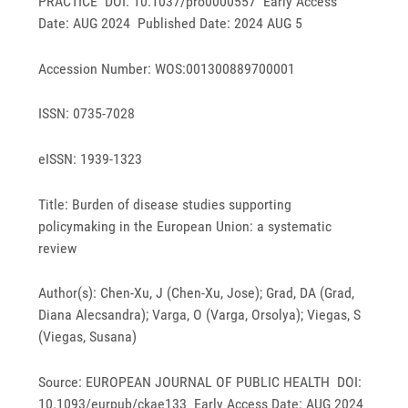
PRACTICE DOI: 10.1037/pro0000557 Early Access
Date: AUG 2024 Published Date: 2024 AUG 5
Accession Number: WOS:001300889700001
ISSN: 0735-7028
eISSN: 1939-1323
Title: Burden of disease studies supporting
policymaking in the European Union: a systematic
review
Author(s): Chen-Xu, J (Chen-Xu, Jose); Grad, DA (Grad,
Diana Alecsandra); Varga, O (Varga, Orsolya); Viegas, S
(Viegas, Susana)
Source: EUROPEAN JOURNAL OF PUBLIC HEALTH DOI:
10.1093/eurpub/ckae133 Early Access Date: AUG 2024