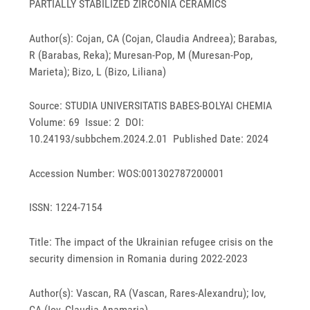
PARTIALLY STABILIZED ZIRCONIA CERAMICS
Author(s): Cojan, CA (Cojan, Claudia Andreea); Barabas,
R (Barabas, Reka); Muresan-Pop, M (Muresan-Pop,
Marieta); Bizo, L (Bizo, Liliana)
Source: STUDIA UNIVERSITATIS BABES-BOLYAI CHEMIA
Volume: 69 Issue: 2 DOI:
10.24193/subbchem.2024.2.01 Published Date: 2024
Accession Number: WOS:001302787200001
ISSN: 1224-7154
Title: The impact of the Ukrainian refugee crisis on the
security dimension in Romania during 2022-2023
Author(s): Vascan, RA (Vascan, Rares-Alexandru); Iov,
CA (Iov, Claudia Anamaria)