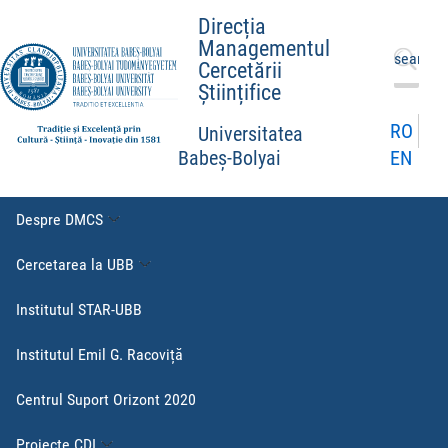
Direcția
Managementul
Caută
Cercetării
după:
Științifice
RO
Universitatea
EN
Babeș-Bolyai
Despre DMCS
Cercetarea la UBB
Institutul STAR-UBB
Institutul Emil G. Racoviță
Centrul Suport Orizont 2020
Proiecte CDI