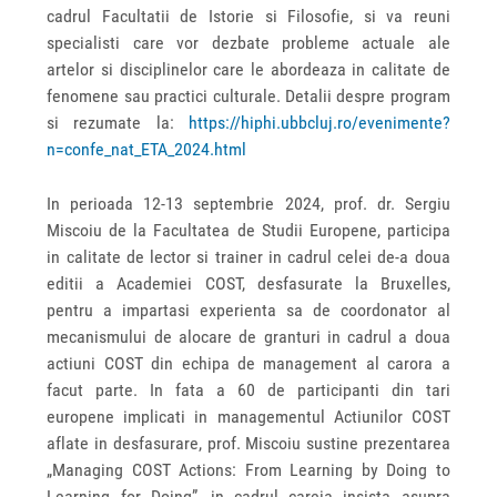
cadrul Facultatii de Istorie si Filosofie, si va reuni
specialisti care vor dezbate probleme actuale ale
artelor si disciplinelor care le abordeaza in calitate de
fenomene sau practici culturale. Detalii despre program
si rezumate la:
https://hiphi.ubbcluj.ro/evenimente?
n=confe_nat_ETA_2024.html
In perioada 12-13 septembrie 2024, prof. dr. Sergiu
Miscoiu de la Facultatea de Studii Europene, participa
in calitate de lector si trainer in cadrul celei de-a doua
editii a Academiei COST, desfasurate la Bruxelles,
pentru a impartasi experienta sa de coordonator al
mecanismului de alocare de granturi in cadrul a doua
actiuni COST din echipa de management al carora a
facut parte. In fata a 60 de participanti din tari
europene implicati in managementul Actiunilor COST
aflate in desfasurare, prof. Miscoiu sustine prezentarea
„Managing COST Actions: From Learning by Doing to
Learning for Doing”, in cadrul careia insista asupra