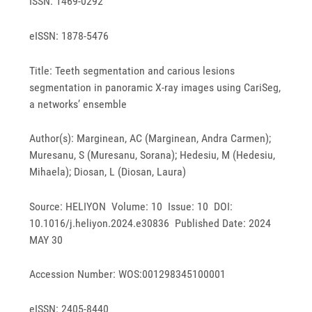
ISSN: 1469-0292
eISSN: 1878-5476
Title: Teeth segmentation and carious lesions
segmentation in panoramic X-ray images using CariSeg,
a networks’ ensemble
Author(s): Marginean, AC (Marginean, Andra Carmen);
Muresanu, S (Muresanu, Sorana); Hedesiu, M (Hedesiu,
Mihaela); Diosan, L (Diosan, Laura)
Source: HELIYON Volume: 10 Issue: 10 DOI:
10.1016/j.heliyon.2024.e30836 Published Date: 2024
MAY 30
Accession Number: WOS:001298345100001
eISSN: 2405-8440