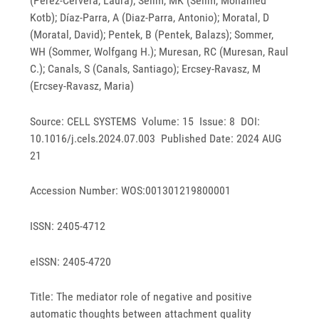
(Perez-Cervera, Laura); Selim, MK (Selim, Mohamed
Kotb); Díaz-Parra, A (Diaz-Parra, Antonio); Moratal, D
(Moratal, David); Pentek, B (Pentek, Balazs); Sommer,
WH (Sommer, Wolfgang H.); Muresan, RC (Muresan, Raul
C.); Canals, S (Canals, Santiago); Ercsey-Ravasz, M
(Ercsey-Ravasz, Maria)
Source: CELL SYSTEMS Volume: 15 Issue: 8 DOI:
10.1016/j.cels.2024.07.003 Published Date: 2024 AUG
21
Accession Number: WOS:001301219800001
ISSN: 2405-4712
eISSN: 2405-4720
Title: The mediator role of negative and positive
automatic thoughts between attachment quality