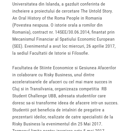
Universitatea din Islanda, a gazduit conferinta de
incheiere a proiectului de cercetare The Untold Story.
An Oral History of the Roma People in Romania
(Povestea nespusa. O istorie orala a romilor din
Romania), contract nr. 14SEE/30.06.2014, finantat prin
Mecanismul Financiar al Spatiului Economic European
(SEE). Evenimentul a avut loc miercuri, 26 aprilie 2017,
la sediul Facultatii de Istorie si Filosofie.
Facultatea de Stiinte Economice si Gesiunea Afacerilor
in colaborare cu Risky Business, unul dintre
acceleratoarele de afaceri cu cel mai mare succes in
Cluj si in Transilvania, organizeaza competitia RB
Student Challenge UBB, adresata studentilor care
doresc sa-si transforme ideea de afacere intr-un succes.
Studentii pot beneficia de intalniri de pregatire a
prezentarii ideilor, realizate de catre specialistii de la
Risky Business la evenimentul din 25 Mai 2017.
Termenul limita pentru inscriere este 5 mai 2017,