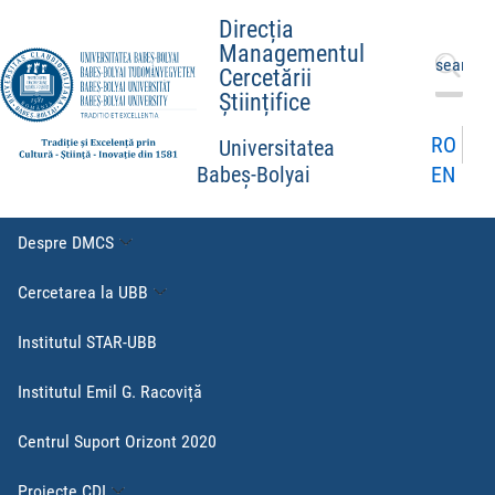
Direcția
Managementul
Caută
Cercetării
după:
Științifice
RO
Universitatea
EN
Babeș-Bolyai
Despre DMCS
Cercetarea la UBB
Institutul STAR-UBB
Institutul Emil G. Racoviță
Centrul Suport Orizont 2020
Proiecte CDI