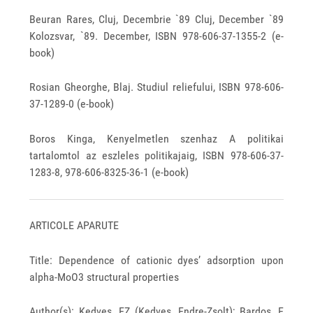
Beuran Rares, Cluj, Decembrie `89 Cluj, December `89
Kolozsvar, `89. December, ISBN 978‐606‐37‐1355-2 (e-
book)
Rosian Gheorghe, Blaj. Studiul reliefului, ISBN 978-606-
37-1289-0 (e-book)
Boros Kinga, Kenyelmetlen szenhaz A politikai
tartalomtol az eszleles politikajaig, ISBN 978-606-37-
1283-8, 978-606-8325-36-1 (e-book)
ARTICOLE APARUTE
Title: Dependence of cationic dyes’ adsorption upon
alpha-MoO3 structural properties
Author(s): Kedves, EZ (Kedves, Endre-Zsolt); Bardos, E