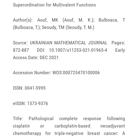
Superordination for Multivalent Functions
Author(s): Aouf, MK (Aouf, M. K.); Bulboaca, T
(Bulboaca, T.); Seoudy, TM (Seoudy, T. M.)
Source: UKRAINIAN MATHEMATICAL JOURNAL Pages:
872-887 DOI: 10.1007/s11253-021-01965-4 Early
Access Date: DEC 2021
Accession Number: WOS:000725470100006
ISSN: 0041-5995
eISSN: 1573-9376
Title: Pathological complete response following
cisplatin or carboplatin-based neoadjuvant
chemotherapy for triple-negative breast cancer: A