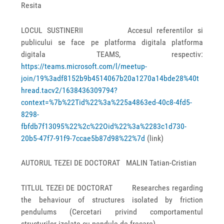
Resita
LOCUL SUSTINERII Accesul referentilor si
publicului se face pe platforma digitala platforma
digitala TEAMS, respectiv:
https://teams.microsoft.com/l/meetup-
join/19%3adf8152b9b4514067b20a1270a14bde28%40t
hread.tacv2/1638436309794?
context=%7b%22Tid%22%3a%225a4863ed-40c8-4fd5-
8298-
fbfdb7f13095%22%2c%22Oid%22%3a%2283c1d730-
20b5-47f7-91f9-7ccae5b87d98%22%7d
(link)
AUTORUL TEZEI DE DOCTORAT MALIN Tatian-Cristian
TITLUL TEZEI DE DOCTORAT Researches regarding
the behaviour of structures isolated by friction
pendulums (Cercetari privind comportamentul
structurilor izolate cu pendule de frecare)