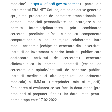
medicine” (
https://uefiscdi.gov.ro/permed
), parte din
instrumentul ERA-NET Cofund, are ca obiective generale
sprijinirea proiectelor de cercetare translationala in
domeniul medicinii personalizate, sa incurajeze si sa
permita interdisciplinaritatea, prin combinarea
cercetarii preclinice si/sau clinice cu componente
computationale si sa incurajeze colaborarea intre
mediul academic (echipe de cercetare din universitati,
institutii de invatamant superior, institutii publice care
desfasoara activitati de cercetare), cercetare
clinica/publica in domeniul sanatatii (echipe de
cercetare din spitale/institutii de sanatate publica,
institutii medicale si alte organizatii de asistenta
medicala) si IMM-uri (intreprinderi mici si mijlocii).
Depunerea si evaluarea se vor face in doua etape (pre-
propuneri si propuneri finale), iar data limita pentru
prima etapa este 17.02.2022.