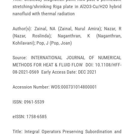
stretching/shrinking Riga plate in Al2O3-Cu/H2O hybrid
nanofluid with thermal radiation
Author(s): Zainal, NA (Zainal, Nurul Amira); Nazar, R
(Nazar, Roslinda); Naganthran, K (Naganthran,
Kohilavani); Pop, J (Pop, Joan)
Source: INTERNATIONAL JOURNAL OF NUMERICAL
METHODS FOR HEAT & FLUID FLOW DOI: 10.1108/HFF-
08-2021-0569 Early Access Date: DEC 2021
Accession Number: WOS:000731014800001
ISSN: 0961-5539
eISSN: 1758-6585
Title: Integral Operators Preserving Subordination and