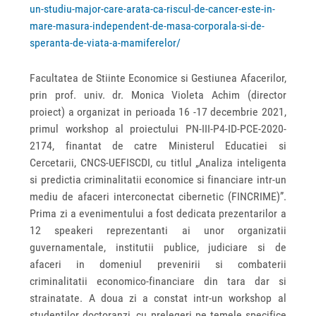
un-studiu-major-care-arata-ca-riscul-de-cancer-este-in-
mare-masura-independent-de-masa-corporala-si-de-
speranta-de-viata-a-mamiferelor/
Facultatea de Stiinte Economice si Gestiunea Afacerilor,
prin prof. univ. dr. Monica Violeta Achim (director
proiect) a organizat in perioada 16 -17 decembrie 2021,
primul workshop al proiectului PN-III-P4-ID-PCE-2020-
2174, finantat de catre Ministerul Educatiei si
Cercetarii, CNCS-UEFISCDI, cu titlul „Analiza inteligenta
si predictia criminalitatii economice si financiare intr-un
mediu de afaceri interconectat cibernetic (FINCRIME)”.
Prima zi a evenimentului a fost dedicata prezentarilor a
12 speakeri reprezentanti ai unor organizatii
guvernamentale, institutii publice, judiciare si de
afaceri in domeniul prevenirii si combaterii
criminalitatii economico-financiare din tara dar si
strainatate. A doua zi a constat intr-un workshop al
studentilor doctoranzi, cu prelegeri pe temele specifice