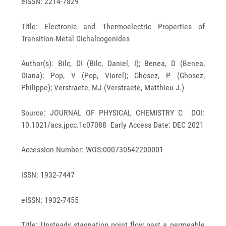
eISSN: 2214-7829
Title: Electronic and Thermoelectric Properties of
Transition-Metal Dichalcogenides
Author(s): Bilc, DI (Bilc, Daniel, I); Benea, D (Benea,
Diana); Pop, V (Pop, Viorel); Ghosez, P (Ghosez,
Philippe); Verstraete, MJ (Verstraete, Matthieu J.)
Source: JOURNAL OF PHYSICAL CHEMISTRY C DOI:
10.1021/acs.jpcc.1c07088 Early Access Date: DEC 2021
Accession Number: WOS:000730542200001
ISSN: 1932-7447
eISSN: 1932-7455
Title: Unsteady stagnation point flow past a permeable