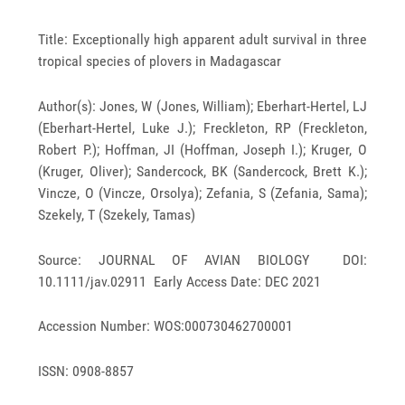
Title: Exceptionally high apparent adult survival in three
tropical species of plovers in Madagascar
Author(s): Jones, W (Jones, William); Eberhart-Hertel, LJ
(Eberhart-Hertel, Luke J.); Freckleton, RP (Freckleton,
Robert P.); Hoffman, JI (Hoffman, Joseph I.); Kruger, O
(Kruger, Oliver); Sandercock, BK (Sandercock, Brett K.);
Vincze, O (Vincze, Orsolya); Zefania, S (Zefania, Sama);
Szekely, T (Szekely, Tamas)
Source: JOURNAL OF AVIAN BIOLOGY DOI:
10.1111/jav.02911 Early Access Date: DEC 2021
Accession Number: WOS:000730462700001
ISSN: 0908-8857