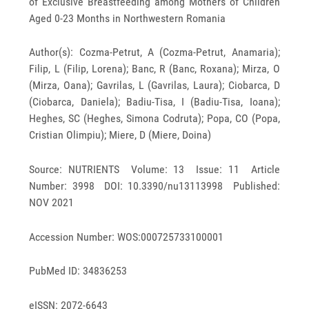
of Exclusive Breastfeeding among Mothers of Children
Aged 0-23 Months in Northwestern Romania
Author(s): Cozma-Petrut, A (Cozma-Petrut, Anamaria);
Filip, L (Filip, Lorena); Banc, R (Banc, Roxana); Mirza, O
(Mirza, Oana); Gavrilas, L (Gavrilas, Laura); Ciobarca, D
(Ciobarca, Daniela); Badiu-Tisa, I (Badiu-Tisa, Ioana);
Heghes, SC (Heghes, Simona Codruta); Popa, CO (Popa,
Cristian Olimpiu); Miere, D (Miere, Doina)
Source: NUTRIENTS Volume: 13 Issue: 11 Article
Number: 3998 DOI: 10.3390/nu13113998 Published:
NOV 2021
Accession Number: WOS:000725733100001
PubMed ID: 34836253
eISSN: 2072-6643