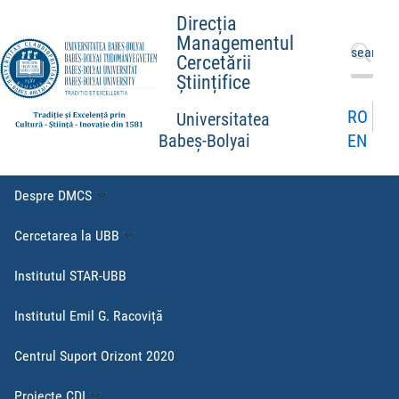
Direcția
Managementul
Caută
Cercetării
după:
Științifice
RO
Universitatea
EN
Babeș-Bolyai
Despre DMCS
Cercetarea la UBB
Institutul STAR-UBB
Institutul Emil G. Racoviță
Centrul Suport Orizont 2020
Proiecte CDI