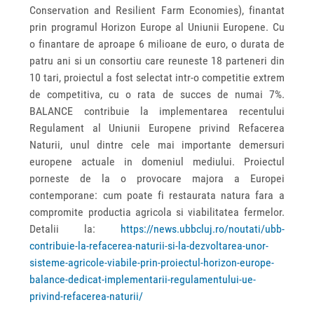
Conservation and Resilient Farm Economies), finantat
prin programul Horizon Europe al Uniunii Europene. Cu
o finantare de aproape 6 milioane de euro, o durata de
patru ani si un consortiu care reuneste 18 parteneri din
10 tari, proiectul a fost selectat intr-o competitie extrem
de competitiva, cu o rata de succes de numai 7%.
BALANCE contribuie la implementarea recentului
Regulament al Uniunii Europene privind Refacerea
Naturii, unul dintre cele mai importante demersuri
europene actuale in domeniul mediului. Proiectul
porneste de la o provocare majora a Europei
contemporane: cum poate fi restaurata natura fara a
compromite productia agricola si viabilitatea fermelor.
Detalii la:
https://news.ubbcluj.ro/noutati/ubb-
contribuie-la-refacerea-naturii-si-la-dezvoltarea-unor-
sisteme-agricole-viabile-prin-proiectul-horizon-europe-
balance-dedicat-implementarii-regulamentului-ue-
privind-refacerea-naturii/