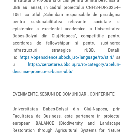
Institutul STAR-UBB si Oficiul pentru Stiinta Deschisa al
UBB au lansat, in cadrul proiectului CNFIS-FDI-2026-F-
1061 cu titlul „Schimbari responsabile de paradigma
pentru sustenabilitatea relevantei societale si
epistemice a excelentei academice la Universitatea
Babes-Bolyai din Cluj-Napoca”, competitiile pentru
acordarea de fellowshipuri si pentru sustinerea
infrastructurii strategice rUBB. Detalii
la:
https://openscience.ubbcluj.ro/language/ro/stiri/
sa
u
https://cercetare.ubbcluj.ro/ro/category/apeluri-
deschise-proiecte-si-burse-ubb/
EVENIMENTE, SESIUNI DE COMUNICARI, CONFERINTE
Universitatea Babes-Bolyai din Cluj-Napoca, prin
Facultatea de Business, este partenera in proiectul
european BALANCE (Biodiversity and Landscape
Restoration through Agricultural Systems for Nature