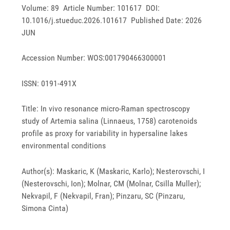
Volume: 89 Article Number: 101617 DOI:
10.1016/j.stueduc.2026.101617 Published Date: 2026
JUN
Accession Number: WOS:001790466300001
ISSN: 0191-491X
Title: In vivo resonance micro-Raman spectroscopy
study of Artemia salina (Linnaeus, 1758) carotenoids
profile as proxy for variability in hypersaline lakes
environmental conditions
Author(s): Maskaric, K (Maskaric, Karlo); Nesterovschi, I
(Nesterovschi, Ion); Molnar, CM (Molnar, Csilla Muller);
Nekvapil, F (Nekvapil, Fran); Pinzaru, SC (Pinzaru,
Simona Cinta)