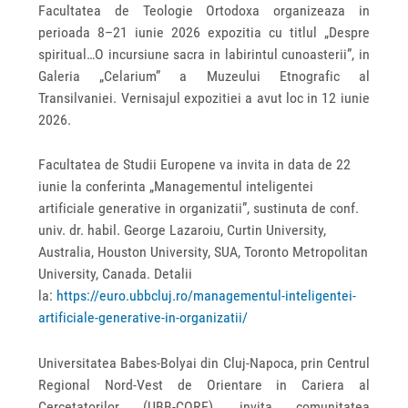
Facultatea de Teologie Ortodoxa organizeaza in
perioada 8–21 iunie 2026 expozitia cu titlul „Despre
spiritual…O incursiune sacra in labirintul cunoasterii”, in
Galeria „Celarium” a Muzeului Etnografic al
Transilvaniei. Vernisajul expozitiei a avut loc in 12 iunie
2026.
Facultatea de Studii Europene va invita in data de 22
iunie la conferinta „Managementul inteligentei
artificiale generative in organizatii”, sustinuta de conf.
univ. dr. habil. George Lazaroiu, Curtin University,
Australia, Houston University, SUA, Toronto Metropolitan
University, Canada. Detalii
la:
https://euro.ubbcluj.ro/managementul-inteligentei-
artificiale-generative-in-organizatii/
Universitatea Babes-Bolyai din Cluj-Napoca, prin Centrul
Regional Nord-Vest de Orientare in Cariera al
Cercetatorilor (UBB-CORE), invita comunitatea