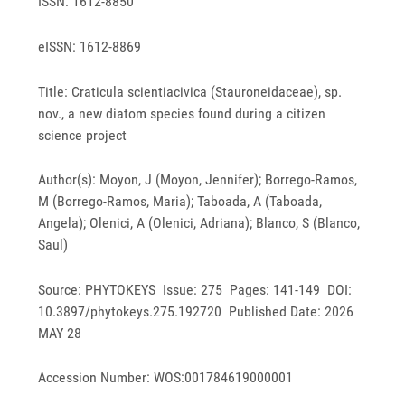
ISSN: 1612-8850
eISSN: 1612-8869
Title: Craticula scientiacivica (Stauroneidaceae), sp.
nov., a new diatom species found during a citizen
science project
Author(s): Moyon, J (Moyon, Jennifer); Borrego-Ramos,
M (Borrego-Ramos, Maria); Taboada, A (Taboada,
Angela); Olenici, A (Olenici, Adriana); Blanco, S (Blanco,
Saul)
Source: PHYTOKEYS Issue: 275 Pages: 141-149 DOI:
10.3897/phytokeys.275.192720 Published Date: 2026
MAY 28
Accession Number: WOS:001784619000001