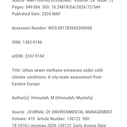
Source: AMFITEATRU ECONOMIC Volume: 28 Issue: 72
Pages: 549-566 DOI: 10.24818/EA/2026/72/549
Published Date: 2026 MAY
Accession Number: WOS:001783043300008
ISSN: 1582-9146
eISSN: 2247-9104
Title: Urban sewer methane emissions under cold-
climate conditions: A city-scale assessment from
Eastern Europe
Author(s): Hmoudah, M (Hmoudah, Mustafa)
Source: JOURNAL OF ENVIRONMENTAL MANAGEMENT
Volume: 410 Article Number: 130122 DOI:
10.1016/j.jenvman.2026.130122 Early Access Date: