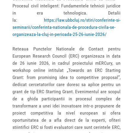
Procesul civil inteligent: Fundamentele tehnicii juridice
in era tehnologica. Detalii
la:
https://law.ubbcluj.ro/stiri/conferinte-si-
seminarii/conferinta-nationala-de-procedura-civila-se-
organizeaza-la-cluj-in-perioada-25-26-iunie-2026/
Reteaua Punctelor Nationale de Contact pentru
European Research Council (ERC) organizeaza in data
de 26 iunie 2026, in cadrul proiectului mERCury, un
workshop online intitulat „Towards an ERC Starting
Grant: from promising idea to competitive proposal”,
dedicat cercetatorilor care doresc sa aplice pentru un
grant de tip ERC Starting Grant. Evenimentul are scopul
de a ghida participantii in procesul complex de
transformare a unei idei inovatoare intr-o propunere de
proiect competitiva la nivel european si ofera
oportunitatea de a afla direct de la experti, ofiteri
stiintifici ERC si fosti evaluatori care sunt cerintele ERC,