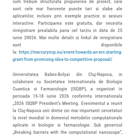
cum trebuie structurata propunerea de proiect, care
sunt cele mai frecvente puncte tari si slabe ale
aplicatiilor, inclusiv prin exemple practice si sesiuni
interactive. Participarea este gratuita, dar necesita
inregistrare prealabila pana cel tarziu in data de 25
iunie 20026. Mai multe detalii si linkul de inregistrare
sunt disponibile
la:
https://mercuryncp.eu/event/towards-an-erc-starting-
grant-from-promising-idea-to-competitive-proposal/
Universitatea Babes-Bolyai din Cluj-Napoca, in
colaborare cu Societatea Internationala de Biologie
Cuantica si Farmacologie (ISQBP), a organizat in
perioada 15-18 iunie 2026 conferinta internationala
„2026 ISQBP President’s Meeting. Evenimentul a reunit
la Cluj-Napoca unii dintre cei mai importanti cercetatori
la nivel mondial in domeniul metodelor computationale
aplicate in biologie si farmacologie. Sub genericul
„Breaking barriers with the computational nanoscope”,