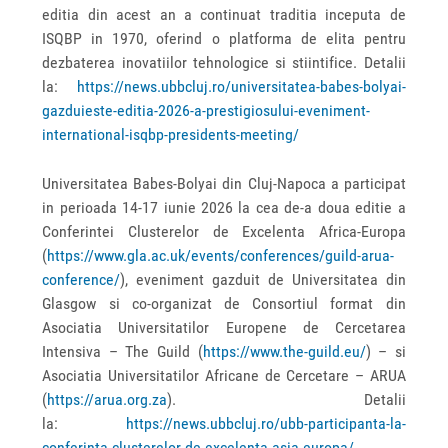
editia din acest an a continuat traditia inceputa de
ISQBP in 1970, oferind o platforma de elita pentru
dezbaterea inovatiilor tehnologice si stiintifice. Detalii
la:
https://news.ubbcluj.ro/universitatea-babes-bolyai-
gazduieste-editia-2026-a-prestigiosului-eveniment-
international-isqbp-presidents-meeting/
Universitatea Babes-Bolyai din Cluj-Napoca a participat
in perioada 14-17 iunie 2026 la cea de-a doua editie a
Conferintei Clusterelor de Excelenta Africa-Europa
(
https://www.gla.ac.uk/events/conferences/guild-arua-
conference/
), eveniment gazduit de Universitatea din
Glasgow si co-organizat de Consortiul format din
Asociatia Universitatilor Europene de Cercetarea
Intensiva – The Guild (
https://www.the-guild.eu/
) – si
Asociatia Universitatilor Africane de Cercetare – ARUA
(
https://arua.org.za
). Detalii
la:
https://news.ubbcluj.ro/ubb-participanta-la-
conferinta-clusterelor-de-excelenta-asia-europa/