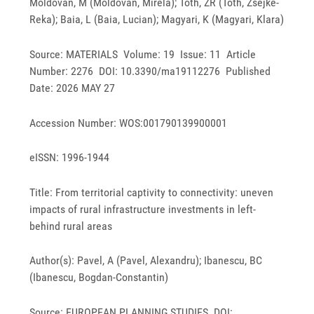
Moldovan, M (Moldovan, Mirela); Toth, ZR (Toth, Zsejke-
Reka); Baia, L (Baia, Lucian); Magyari, K (Magyari, Klara)
Source: MATERIALS Volume: 19 Issue: 11 Article
Number: 2276 DOI: 10.3390/ma19112276 Published
Date: 2026 MAY 27
Accession Number: WOS:001790139900001
eISSN: 1996-1944
Title: From territorial captivity to connectivity: uneven
impacts of rural infrastructure investments in left-
behind rural areas
Author(s): Pavel, A (Pavel, Alexandru); Ibanescu, BC
(Ibanescu, Bogdan-Constantin)
Source: EUROPEAN PLANNING STUDIES DOI: