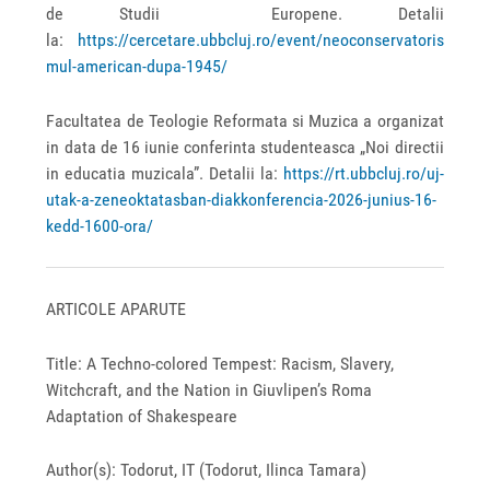
de Studii Europene. Detalii
la:
https://cercetare.ubbcluj.ro/event/neoconservatoris
mul-american-dupa-1945/
Facultatea de Teologie Reformata si Muzica a organizat
in data de 16 iunie conferinta studenteasca „Noi directii
in educatia muzicala”. Detalii la:
https://rt.ubbcluj.ro/uj-
utak-a-zeneoktatasban-diakkonferencia-2026-junius-16-
kedd-1600-ora/
ARTICOLE APARUTE
Title: A Techno-colored Tempest: Racism, Slavery,
Witchcraft, and the Nation in Giuvlipen’s Roma
Adaptation of Shakespeare
Author(s): Todorut, IT (Todorut, Ilinca Tamara)