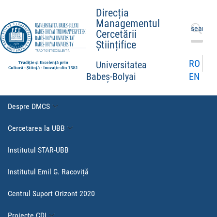
Direcția
Managementul
Caută
Cercetării
după:
Științifice
RO
Universitatea
EN
Babeș-Bolyai
Despre DMCS
Cercetarea la UBB
Institutul STAR-UBB
Institutul Emil G. Racoviță
Centrul Suport Orizont 2020
Proiecte CDI