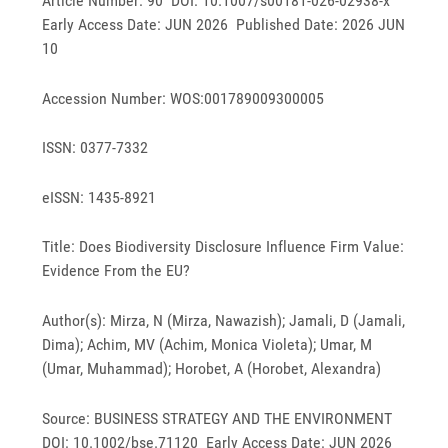
Article Number: 90 DOI: 10.1007/s00181-026-02938-x
Early Access Date: JUN 2026 Published Date: 2026 JUN
10
Accession Number: WOS:001789009300005
ISSN: 0377-7332
eISSN: 1435-8921
Title: Does Biodiversity Disclosure Influence Firm Value:
Evidence From the EU?
Author(s): Mirza, N (Mirza, Nawazish); Jamali, D (Jamali,
Dima); Achim, MV (Achim, Monica Violeta); Umar, M
(Umar, Muhammad); Horobet, A (Horobet, Alexandra)
Source: BUSINESS STRATEGY AND THE ENVIRONMENT
DOI: 10.1002/bse.71120 Early Access Date: JUN 2026