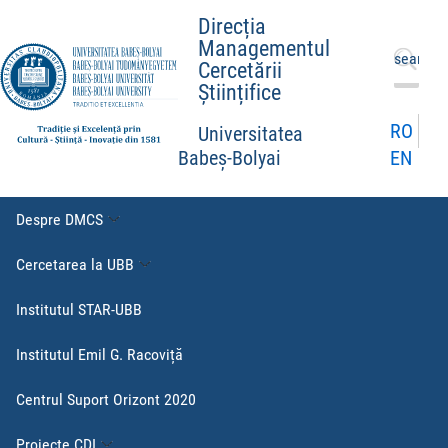
Direcția
Managementul
Caută
Cercetării
după:
Științifice
RO
Universitatea
EN
Babeș-Bolyai
Despre DMCS
Cercetarea la UBB
Institutul STAR-UBB
Institutul Emil G. Racoviță
Centrul Suport Orizont 2020
Proiecte CDI