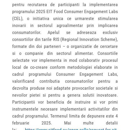
pentru recrutarea de participanti la implementarea
programului 2025 EIT Food Consumer Engagement Labs
(CEL), o initiativa unica ce urmareste stimularea
inovarii in sectorul agroalimentar prin implicarea
consumatorilor. Apelul se adreseaza exclusiv
consortiilor din tarile RIS (Regional Innovation Scheme),
formate din doi parteneri – o organizatie de cercetare
si o companie din sectorul alimentar. Consortiile
selectate vor implementa in mod colaborativ procesul
local de co-creare conform metodologiei elaborate in
cadrul programului Consumer Engagement Labs,
valorificand contributia consumatorilor pentru a
dezvolta produse noi adaptate provocarilor societale si
nevoilor pietei si pentru a genera solutii inovatoare.
Participantii vor beneficia de instruire si vor primi
instrumentele necesare implementarii activitatilor din
cadrul programului. Termenul limita de depunere este 4
februarie 2025. Mai multe detalii
la:
https://www.eitfood.eu/open-calls/request-for-eit-