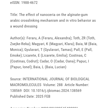
eISSN: 1988-4672
Title: The effect of nanoceria on the alginate-gum
arabic crosslinking mechanism and in vitro behavior as
a wound dressing
Author(s): Feraru, A (Feraru, Alexandra); Toth, ZR (Toth,
Zsejke-Reka); Magyari, K (Magyari, Klara); Baia, M (Baia,
Monica); Gyulavari, T (Gyulavari, Tamas); Pall, E (Pall,
Emoke); Licarete, E (Licarete, Emilia); Costinas, C
(Costinas, Codrut); Cadar, O (Cadar, Oana); Papuc, I
(Papuc, Ionel); Baia, L (Baia, Lucian)
Source: INTERNATIONAL JOURNAL OF BIOLOGICAL
MACROMOLECULES Volume: 288 Article Number:
138569 DOI: 10.1016/j.ijbiomac.2024.138569
Published Date: 2025 FEB