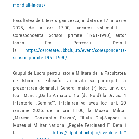
mondiali-in-sua/
Facultatea de Litere organizeaza, in data de 17 ianuarie
2025, de la ora 17.00, lansarea volumului –
Corespondenta. Scrisori primite (1961-1990), autor
Ioana Em. Petrescu. Detalii
la
https://cercetare.ubbcluj.ro/event/corespondenta-
scrisori-primite-1961-1990/
Grupul de Lucru pentru Istorie Militara de la Facultatea
de Istorie si Filosofie va invita sa participati la
prezentarea domnului General maior (r) lect. univ. dr.
Ioan Manci, „De la Armata a 4-a (de Nord) la Divizia 4
Infanterie „Gemina””. Intalnirea va avea loc luni, 20
ianuarie 2025, de la ora 11.00, la Muzeul Militar
„Maresal Constantin Prezan”, Filiala Cluj-Napoca a
Muzeului Militar National „Regele Ferdinand I”. Detalii
la
https://hiphi.ubbcluj.ro/evenimente?