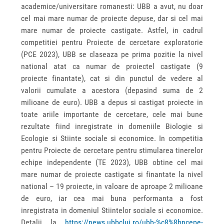
academice/universitare romanesti: UBB a avut, nu doar
cel mai mare numar de proiecte depuse, dar si cel mai
mare numar de proiecte castigate. Astfel, in cadrul
competitiei pentru Proiecte de cercetare exploratorie
(PCE 2023), UBB se claseaza pe prima pozitie la nivel
national atat ca numar de proiectel castigate (9
proiecte finantate), cat si din punctul de vedere al
valorii cumulate a acestora (depasind suma de 2
milioane de euro). UBB a depus si castigat proiecte in
toate ariile importante de cercetare, cele mai bune
rezultate fiind inregistrate in domeniile Biologie si
Ecologie si Stiinte sociale si economice. In competitia
pentru Proiecte de cercetare pentru stimularea tinerelor
echipe independente (TE 2023), UBB obtine cel mai
mare numar de proiecte castigate si finantate la nivel
national – 19 proiecte, in valoare de aproape 2 milioane
de euro, iar cea mai buna performanta a fost
inregistrata in domeniul Stiintelor sociale si economice.
Detalii la
https://news.ubbcluj.ro/ubb-%c8%8bncepe-