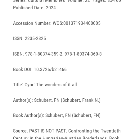
Series: Cultural Memories Volume: 22 Pages: 85-100
Published Date: 2024
Accession Number: WOS:001371934400005
ISSN: 2235-2325
ISBN: 978-1-80374-359-2; 978-1-80374-360-8
Book DOI: 10.3726/b21466
Title: Gyor: The wonders of it all
Author(s): Schubert, FN (Schubert, Frank N.)
Book Author(s): Schubert, FN (Schubert, FN)
Source: PAST IS NOT PAST: Confronting the Twentieth
Century in the Hungarian-Austrian Borderlands Book