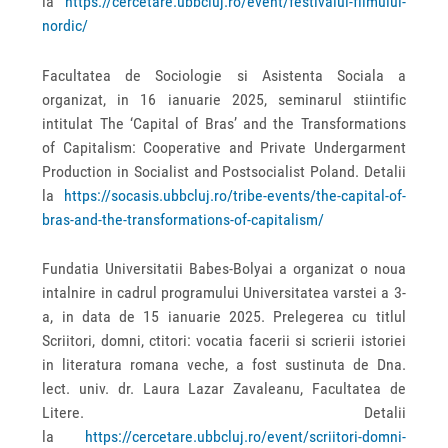
la
https://cercetare.ubbcluj.ro/event/festivalul-filmului-
nordic/
Facultatea de Sociologie si Asistenta Sociala a
organizat, in 16 ianuarie 2025, seminarul stiintific
intitulat The ‘Capital of Bras’ and the Transformations
of Capitalism: Cooperative and Private Undergarment
Production in Socialist and Postsocialist Poland. Detalii
la
https://socasis.ubbcluj.ro/tribe-events/the-capital-of-
bras-and-the-transformations-of-capitalism/
Fundatia Universitatii Babes-Bolyai a organizat o noua
intalnire in cadrul programului Universitatea varstei a 3-
a, in data de 15 ianuarie 2025. Prelegerea cu titlul
Scriitori, domni, ctitori: vocatia facerii si scrierii istoriei
in literatura romana veche, a fost sustinuta de Dna.
lect. univ. dr. Laura Lazar Zavaleanu, Facultatea de
Litere. Detalii
la
https://cercetare.ubbcluj.ro/event/scriitori-domni-