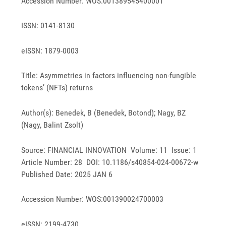
Accession Number: WOS:001389545400001
ISSN: 0141-8130
eISSN: 1879-0003
Title: Asymmetries in factors influencing non-fungible
tokens’ (NFTs) returns
Author(s): Benedek, B (Benedek, Botond); Nagy, BZ
(Nagy, Balint Zsolt)
Source: FINANCIAL INNOVATION Volume: 11 Issue: 1
Article Number: 28 DOI: 10.1186/s40854-024-00672-w
Published Date: 2025 JAN 6
Accession Number: WOS:001390024700003
eISSN: 2199-4730