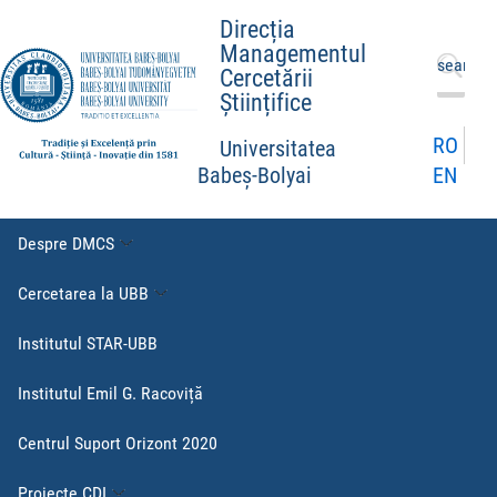
Direcția
Managementul
Caută
Cercetării
după:
Științifice
RO
Universitatea
EN
Babeș-Bolyai
Despre DMCS
Cercetarea la UBB
Institutul STAR-UBB
Institutul Emil G. Racoviță
Centrul Suport Orizont 2020
Proiecte CDI