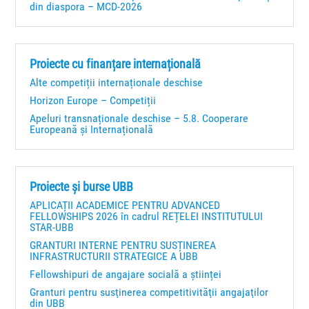
v
din diaspora – MCD-2026
r
e
i
n
i
Proiecte cu finanțare internațională
ș
m
Alte competiții internaționale deschise
i
Horizon Europe – Competiții
e
c
Apeluri transnaționale deschise – 5.8. Cooperare
n
Europeană și Internațională
ă
t
u
Proiecte și burse UBB
t
APLICAȚII ACADEMICE PENTRU ADVANCED
a
FELLOWSHIPS 2026 în cadrul REȚELEI INSTITUTULUI
STAR-UBB
r
GRANTURI INTERNE PENTRU SUSȚINEREA
INFRASTRUCTURII STRATEGICE A UBB
e
Fellowshipuri de angajare socială a științei
E
Granturi pentru susţinerea competitivităţii angajaţilor
din UBB