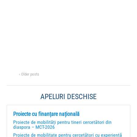
e
r
z
î
ă
e
n
d
î
a
v
t
n
i
a
v
z
.
u
i
a
z
l
‹ Older posts
u
i
a
z
APELURI DESCHISE
l
ă
r
i
Proiecte cu finanțare națională
i
z
Proiecte de mobilități pentru tineri cercetători din
E
diaspora – MCT-2026
ă
Proiecte de mobilitate pentru cercetători cu experiență