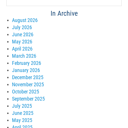
v
e
In Archive
August 2026
n
July 2026
i
June 2026
May 2026
m
April 2026
e
March 2026
February 2026
n
January 2026
t
December 2025
e
November 2025
October 2025
September 2025
July 2025
June 2025
May 2025
April 2025