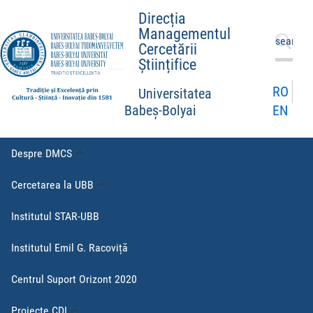
Direcția
Managementul
Caută
Cercetării
după:
Științifice
RO
Universitatea
EN
Babeș-Bolyai
Despre DMCS
Cercetarea la UBB
Institutul STAR-UBB
Institutul Emil G. Racoviță
Centrul Suport Orizont 2020
Proiecte CDI