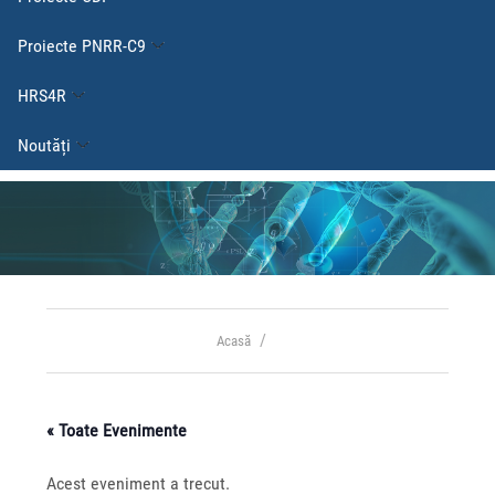
Proiecte PNRR-C9
HRS4R
Noutăți
Acasă
« Toate Evenimente
Acest eveniment a trecut.