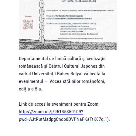
Departamentul de limbă cultură și civilizație
românească și Centrul Cultural Japonez din
cadrul Universității Babeș-Bolyai vă invită la
evenimentul – Vocea străinilor românofoni,
ediția a 5-a.
Link de acces la eveniment pentru Zoom:
https://zoom.us/j/95145350109?
pwd=AJtRutMadpgCnob0DVPNaFKaTtK67q.1
).