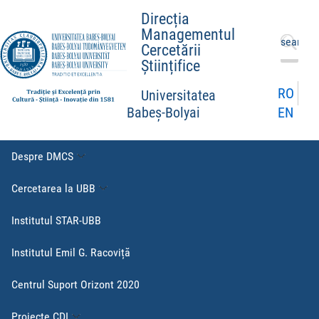
Direcția
Managementul
Caută
Cercetării
după:
Științifice
RO
Universitatea
EN
Babeș-Bolyai
Despre DMCS
Cercetarea la UBB
Institutul STAR-UBB
Institutul Emil G. Racoviță
Centrul Suport Orizont 2020
Proiecte CDI