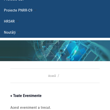
Proiecte PNRR-C9
HRS4R
Noutăți
Acasă
« Toate Evenimente
Acest eveniment a trecut.