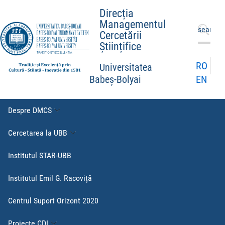
Direcția
Managementul
Caută
Cercetării
după:
Științifice
RO
Universitatea
EN
Babeș-Bolyai
Despre DMCS
Cercetarea la UBB
Institutul STAR-UBB
Institutul Emil G. Racoviță
Centrul Suport Orizont 2020
Proiecte CDI