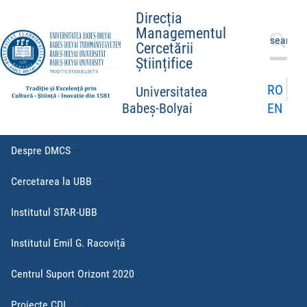
Direcția
Managementul
Caută
Cercetării
după:
Științifice
RO
Universitatea
EN
Babeș-Bolyai
Despre DMCS
Cercetarea la UBB
Institutul STAR-UBB
Institutul Emil G. Racoviță
Centrul Suport Orizont 2020
Proiecte CDI