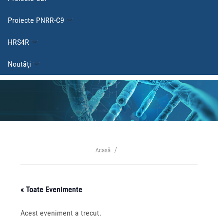
Proiecte PNRR-C9
HRS4R
Noutăți
Acasă
« Toate Evenimente
Acest eveniment a trecut.