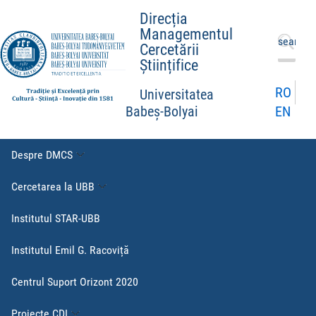
Direcția
Managementul
Caută
Cercetării
după:
Științifice
RO
Universitatea
EN
Babeș-Bolyai
Despre DMCS
Cercetarea la UBB
Institutul STAR-UBB
Institutul Emil G. Racoviță
Centrul Suport Orizont 2020
Proiecte CDI