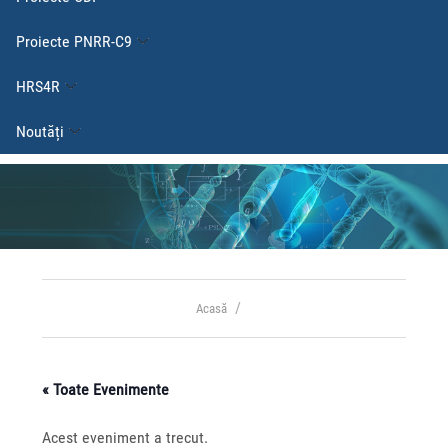
Proiecte PNRR-C9
HRS4R
Noutăți
Acasă
« Toate Evenimente
Acest eveniment a trecut.