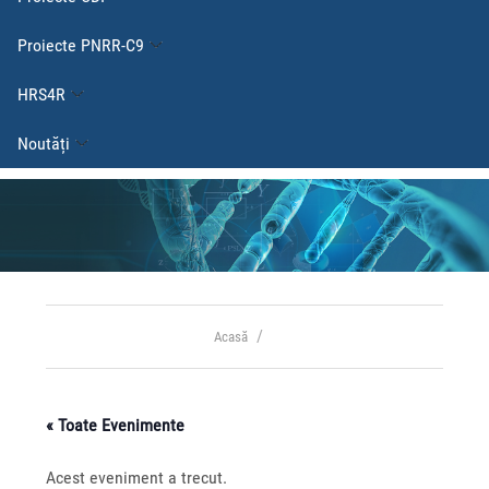
Proiecte PNRR-C9
HRS4R
Noutăți
Acasă
« Toate Evenimente
Acest eveniment a trecut.