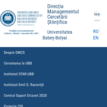
Direcția
Managementul
Caută
Cercetării
după:
Științifice
RO
Universitatea
EN
Babeș-Bolyai
Despre DMCS
Cercetarea la UBB
Institutul STAR-UBB
Institutul Emil G. Racoviță
Centrul Suport Orizont 2020
Proiecte CDI