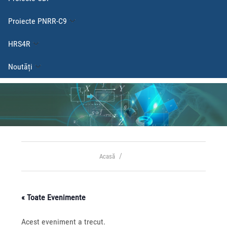
Proiecte PNRR-C9
HRS4R
Noutăți
Acasă
« Toate Evenimente
Acest eveniment a trecut.