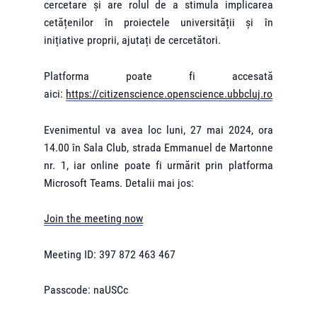
cercetare și are rolul de a stimula implicarea
cetățenilor în proiectele universității și în
inițiative proprii, ajutați de cercetători.
Platforma poate fi accesată
aici:
https://citizenscience.openscience.ubbcluj.ro
Evenimentul va avea loc luni, 27 mai 2024, ora
14.00 în Sala Club, strada Emmanuel de Martonne
nr. 1, iar online poate fi urmărit prin platforma
Microsoft Teams. Detalii mai jos:
Join the meeting now
Meeting ID: 397 872 463 467
Passcode: naUSCc