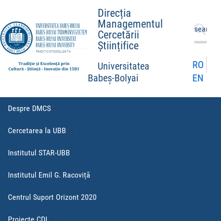
Direcția
Managementul
Caută
Cercetării
după:
Științifice
RO
Universitatea
EN
Babeș-Bolyai
Despre DMCS
Cercetarea la UBB
Institutul STAR-UBB
Institutul Emil G. Racoviță
Centrul Suport Orizont 2020
Proiecte CDI